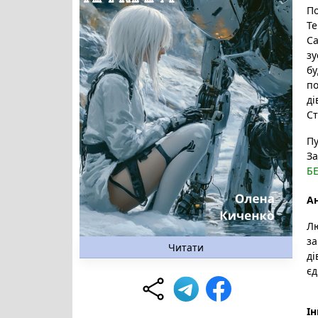
По
Те
С
зу
б
по
ді
Ст
Пу
За
Б
Ан
Лю
за
Читати
ді
єд
Ін