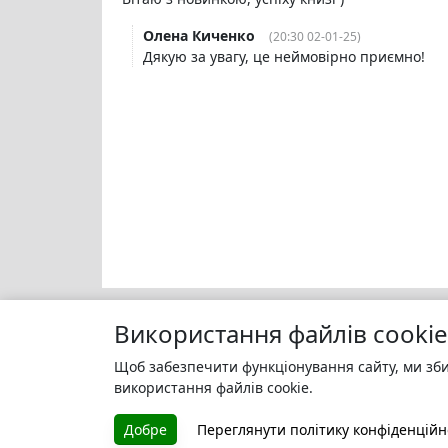
Олена Киченко
(20:30 02-01-25)
Дякую за увагу, це неймовірно приємно!
Використання файлів cookie
Щоб забезпечити функціонування сайту, ми зби
Моя бі
БУКУРУК
використання файлів cookie.
Зареєс
Літературна платформа і бібліотека
улюбле
Добре
Переглянути політику конфіденційн
книг, які можна безкоштовно