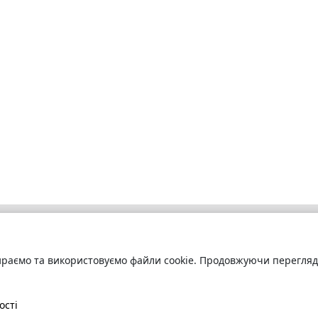
раємо та використовуємо файли cookie. Продовжуючи переглядат
бліотека
Про сервіс
труйтесь
та читайте
Технічна підтримка
ні книги онлайн
Угода користування
ості