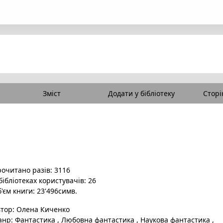
Зміст
Додати у бібліотеку
Сторі
очитано разів: 3116
бібліотеках користувачів: 26
'єм книги: 23'496симв.
втор:
Олена Киченко
анр:
Фантастика
,
Любовна фантастика
,
Наукова фантастика
,