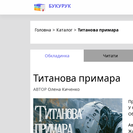
БУКУРУК
Головна
>
Каталог
>
Титанова примара
Обкладинка
Читати
Титанова примара
АВТОР
Олена Киченко
Пр
У 
Об
А
Ж