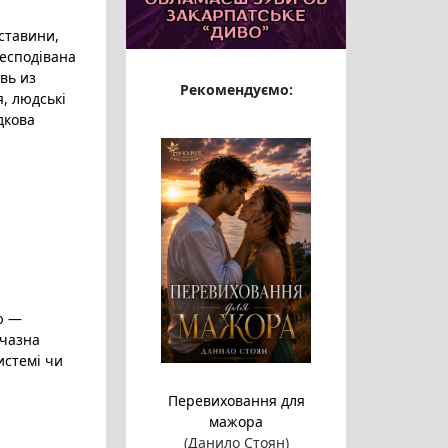
бставини
,
несподівана
вь из
Рекомендуємо:
я
, людські
адкова
ю —
вчазна
истемі чи
Перевиховання для
мажора
(Данило Стоян)