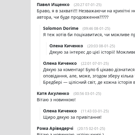
Павел Ищенко
(20:27 07-01-25)
Браво, я в захваті!!! Незважаючи на крихітні 
автора, чи буде продовження?????
Solomon Dorime
(09:46 08-01-25)
Я теж хотів би поцікавитися, чи можливе 
Олена Киченко
(20:03 08-01-25)
Дякую за інтерес до цієї історії! Можл
Олена Киченко
(22:01 07-01-25)
Дякую за коментар! Було б цікаво дізнатис
оповідання, але, може, згодом зберу кільк
Бредбері — цілісний світ, де кожна історія
Катя Акуленко
(00:56 03-01-25)
Вітаю з новинкою!
Олена Киченко
(11:43 03-01-25)
Щиро дякую за привітання!
Рома Аріведерчі
(20:15 02-01-25)
Вітаю з новинкою, успіху книзі )