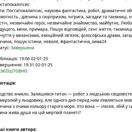
стапокаліпсис
ги:
Постапокалипсис
, наукова фантастика
, робот
, драматичні о
амотність
, дівчина з сюрпризом
, інтрига
, загадки та таємниці
, 
стіч
, незвичайні герої
, незвичайне знайомство
, майбутнє
, Любо
удущего
, мехи
, примара
, Пошук відповідей
, сенс життя
, таємниц
чуття у механізмах
, емоційний зв'язок
, філософська драма
, заг
вчина
, пошук істини
, неволя
, #фантастична_зима24
атус:
Завершена
блікація: 19:06 02-01-25
вершення: 19:31 02-01-25
ЕЗКОШТОВНО
отація:
дство зникло. Залишився титан — робот з людською свідоміст
мерзлий у льодовику. Але одного дня перед ним з’являється мо
вчина з очима кольору старого моря. Хто вона — ілюзія, збій у с
ина жива душа на цій мертвій планеті?
ші книги автора: