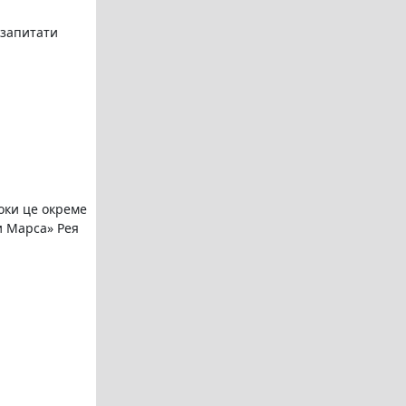
 запитати
поки це окреме
и Марса» Рея