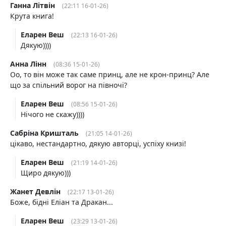
Ганна Літвін
(22:11 16-01-26)
Крута книга!
Еларен Веш
(22:13 16-01-26)
Дякую))))
Анна Лінн
(08:36 15-01-26)
Оо, то він може так саме принц, але не крон-принц? Але
що за спільний ворог на півночі?
Еларен Веш
(08:56 15-01-26)
Нічого не скажу))))
Сабріна Кришталь
(21:05 14-01-26)
цікаво, нестандартно, дякую авторці, успіху книзі!
Еларен Веш
(21:19 14-01-26)
Щиро дякую)))
Жанет Девлін
(22:17 13-01-26)
Боже, бідні Еліан та Дракан...
Еларен Веш
(23:29 13-01-26)