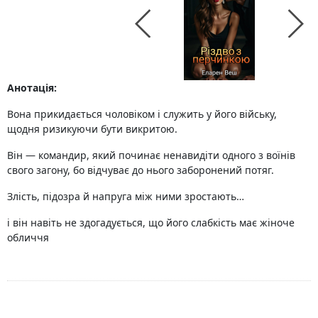
Анотація:
Вона прикидається чоловіком і служить у його війську,
щодня ризикуючи бути викритою.
Він — командир, який починає ненавидіти одного з воїнів
свого загону, бо відчуває до нього заборонений потяг.
Злість, підозра й напруга між ними зростають…
і він навіть не здогадується, що його слабкість має жіноче
обличчя