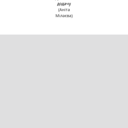
додачу
(Аніта
Мілаєва)