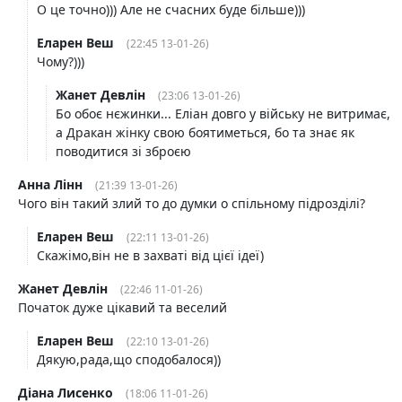
О це точно))) Але не счасних буде більше)))
Еларен Веш
(22:45 13-01-26)
Чому?)))
Жанет Девлін
(23:06 13-01-26)
Бо обоє нєжинки... Еліан довго у війську не витримає,
а Дракан жінку свою боятиметься, бо та знає як
поводитися зі зброєю
Анна Лінн
(21:39 13-01-26)
Чого він такий злий то до думки о спільному підрозділі?
Еларен Веш
(22:11 13-01-26)
Скажімо,він не в захваті від цієї ідеї)
Жанет Девлін
(22:46 11-01-26)
Початок дуже цікавий та веселий
Еларен Веш
(22:10 13-01-26)
Дякую,рада,що сподобалося))
Діана Лисенко
(18:06 11-01-26)