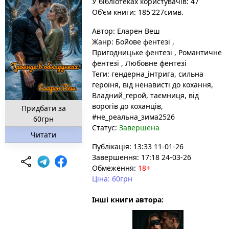
У бібліотеках користувачів: 47
Об'єм книги: 185'227симв.
Автор:
Еларен Веш
Жанр:
Бойове фентезі
,
Пригодницьке фентезі
,
Романтичне
фентезі
,
Любовне фентезі
Теги:
гендерна_інтрига
, сильна
героїня
, від ненависті до кохання
,
Владний_герой
, таємниця
, від
ворогів до коханців
,
Придбати за
#не_реальна_зима2526
60грн
Статус:
Завершена
Читати
Публікація: 13:33 11-01-26
Завершення: 17:18 24-03-26
Обмеження:
18+
Ціна: 60грн
Інші книги автора: