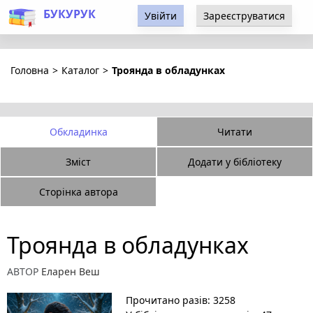
БУКУРУК
Увійти
Зареєструватися
Головна
>
Каталог
>
Троянда в обладунках
Обкладинка
Читати
Зміст
Додати у бібліотеку
Сторінка автора
Троянда в обладунках
АВТОР
Еларен Веш
Прочитано разів: 3258