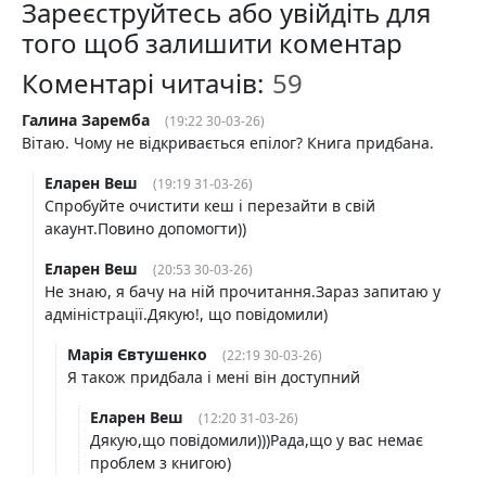
Зареєструйтесь або увійдіть для
того щоб залишити коментар
Коментарі читачів:
Галина Заремба
(19:22 30-03-26)
Вітаю. Чому не відкривається епілог? Книга придбана.
Еларен Веш
(19:19 31-03-26)
Спробуйте очистити кеш і перезайти в свій
акаунт.Повино допомогти))
Еларен Веш
(20:53 30-03-26)
Не знаю, я бачу на ній прочитання.Зараз запитаю у
адміністрації.Дякую!, що повідомили)
Марія Євтушенко
(22:19 30-03-26)
Я також придбала і мені він доступний
Еларен Веш
(12:20 31-03-26)
Дякую,що повідомили)))Рада,що у вас немає
проблем з книгою)