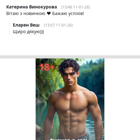
Катерина Винокурова
(13:46 11-01-26)
Вітаю з новинкою ♥️ Бажаю успіхів!
Еларен Веш
(13:57 11-01-26)
Щиро дякую)))