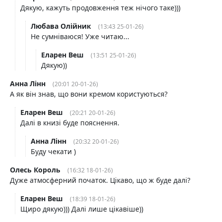
Дякую, кажуть продовження теж нічого таке)))
Любава Олійник
(13:43 25-01-26)
Не сумніваюся! Уже читаю...
Еларен Веш
(13:51 25-01-26)
Дякую))
Анна Лінн
(20:01 20-01-26)
А як він знав, що вони кремом користуються?
Еларен Веш
(20:21 20-01-26)
Далі в книзі буде пояснення.
Анна Лінн
(20:32 20-01-26)
Буду чекати )
Oлесь Король
(16:32 18-01-26)
Дуже атмосферний початок. Цікаво, що ж буде далі?
Еларен Веш
(18:39 18-01-26)
Щиро дякую))) Далі лише цікавіше))