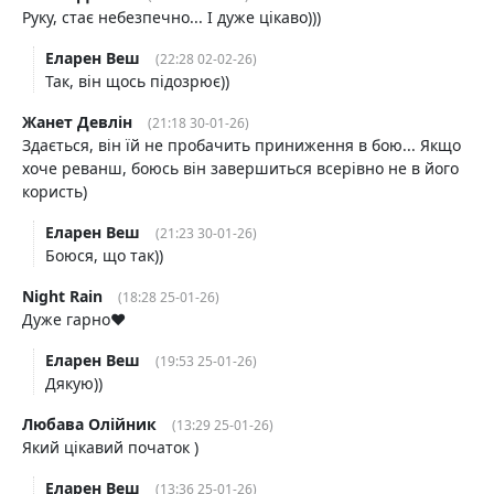
Руку, стає небезпечно... І дуже цікаво)))
Еларен Веш
(22:28 02-02-26)
Так, він щось підозрює))
Жанет Девлін
(21:18 30-01-26)
Здається, він їй не пробачить приниження в бою... Якщо
хоче реванш, боюсь він завершиться всерівно не в його
користь)
Еларен Веш
(21:23 30-01-26)
Боюся, що так))
Night Rain
(18:28 25-01-26)
Дуже гарно❤️
Еларен Веш
(19:53 25-01-26)
Дякую))
Любава Олійник
(13:29 25-01-26)
Який цікавий початок )
Еларен Веш
(13:36 25-01-26)