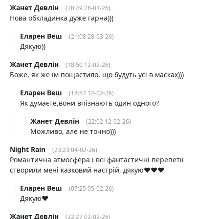
Жанет Девлін
(20:49 28-03-26)
Нова обкладинка дуже гарна)))
Еларен Веш
(21:08 28-03-26)
Дякую))
Жанет Девлін
(18:50 12-02-26)
Боже, як же їм пощастило, що будуть усі в масках)))
Еларен Веш
(18:57 12-02-26)
Як думаєте,вони впізнають один одного?
Жанет Девлін
(22:02 12-02-26)
Можливо, але не точно)))
Night Rain
(23:23 04-02-26)
Романтична атмосфера і всі фантастичні перепетії
створили мені казковий настрій, дякую❤️❤️❤️
Еларен Веш
(07:25 05-02-26)
Дякую❤️
Жанет Девлін
(22:27 02-02-26)