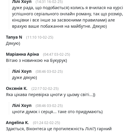
Лілі Хоуп
(14:31 16-02-25)
дуже рада, що подобається) колись я вчилася на курсі
успішного серіального онлайн роману, так що розмір,
кінцівки і все інше за засвоєними правилами) але
врахую ваше побажання на майбутне. Дякую)
Tanya N
(11:10 10-02-25)
Дякую)
Маріанна Аріна
(04:47 03-02-25)
Вітаю з новинкою на Букурук)
Лілі Хоуп
(08:46 03-02-25)
дуже дякую)
Оксенія К.
(22:17 02-02-25)
Яка цікава перевірка цноти у цьому світі...))
Лілі Хоуп
(08:46 03-02-25)
цноти думок і серця... таке ото придумають)
Angelina K.
(01:24 02-02-25)
Здається, Віконтеса це протилежність Лілі?) гарний