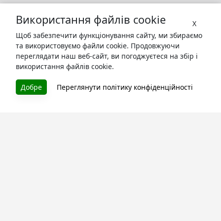
Використання файлів cookie
X
Щоб забезпечити функціонування сайту, ми збираємо
та використовуємо файли cookie. Продовжуючи
переглядати наш веб-сайт, ви погоджуєтеся на збір і
використання файлів cookie.
БУКУРУК
Добре
Переглянути політику конфіденційності
Літературна платформа і бібліотека книг, які можна
безкоштовно читати онлайн. Тут Ви зможете читати
книги в процесі їх створення та першими після
завершення. Спілкуйтесь з авторами. Також зручно
читати книги з телефона.
Моя бібліотека
Зареєструйтесь
та читайте улюблені книги онлайн
Про сервіс
Технічна підтримка