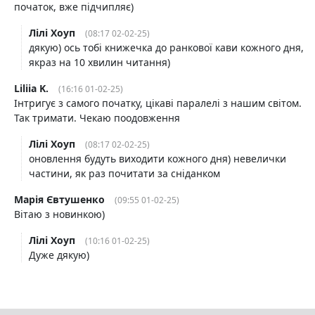
початок, вже підчипляє)
Лілі Хоуп
(08:17 02-02-25)
дякую) ось тобі книжечка до ранкової кави кожного дня,
якраз на 10 хвилин читання)
Liliia K.
(16:16 01-02-25)
Інтригує з самого початку, цікаві паралелі з нашим світом.
Так тримати. Чекаю поодовження
Лілі Хоуп
(08:17 02-02-25)
оновлення будуть виходити кожного дня) невелички
частини, як раз почитати за сніданком
Марія Євтушенко
(09:55 01-02-25)
Вітаю з новинкою)
Лілі Хоуп
(10:16 01-02-25)
Дуже дякую)