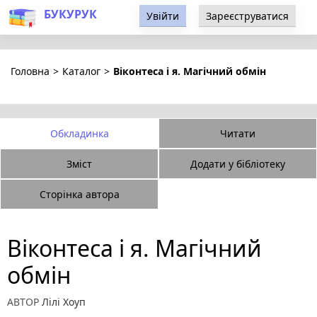
БУКУРУК
Увійти
Зареєструватися
Головна
>
Каталог
>
Віконтеса і я. Магічний обмін
Обкладинка
Читати
Зміст
Додати у бібліотеку
Сторінка автора
Віконтеса і я. Магічний
обмін
АВТОР
Лілі Хоуп