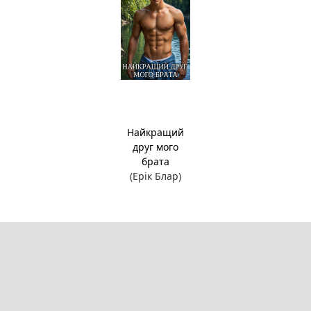
Найкращий
друг мого
брата
(Ерік Блар)