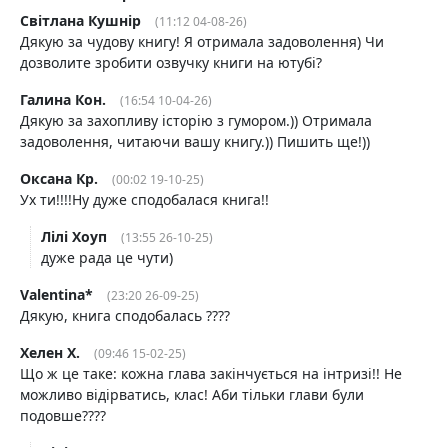
Світлана Кушнір
(11:12 04-08-26)
Дякую за чудову книгу! Я отримала задоволення) Чи
дозволите зробити озвучку книги на ютубі?
Галина Кон.
(16:54 10-04-26)
Дякую за захопливу історію з гумором.)) Отримала
задоволення, читаючи вашу книгу.)) Пишить ще!))
Оксана Кр.
(00:02 19-10-25)
Ух ти!!!!Ну дуже сподобалася книга!!
Лілі Хоуп
(13:55 26-10-25)
дуже рада це чути)
Valentina*
(23:20 26-09-25)
Дякую, книга сподобалась ????
Хелен Х.
(09:46 15-02-25)
Що ж це таке: кожна глава закінчується на інтризі!! Не
можливо відірватись, клас! Аби тільки глави були
подовше????