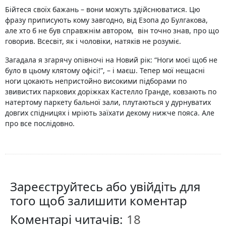
Бійтеся своїх бажань – вони можуть здійснюватися. Цю
фразу приписують кому завгодно, від Езопа до Булгакова,
але хто б не був справжнім автором, він точно знав, про що
говорив. Всесвіт, як і чоловіки, натяків не розуміє.
Загадала я згарячу опівночі на Новий рік: “Ноги моєї щоб не
було в цьому клятому офісі!”, – і маєш. Тепер мої нещасні
ноги цокають непристойно високими підборами по
звивистих паркових доріжках Кастелло Гранде, ковзають по
натертому паркету бальної зали, плутаються у дурнуватих
довгих спідницях і мріють заїхати декому нижче пояса. Але
про все послідовно.
Зареєструйтесь або увійдіть для
того щоб залишити коментар
Коментарі читачів: