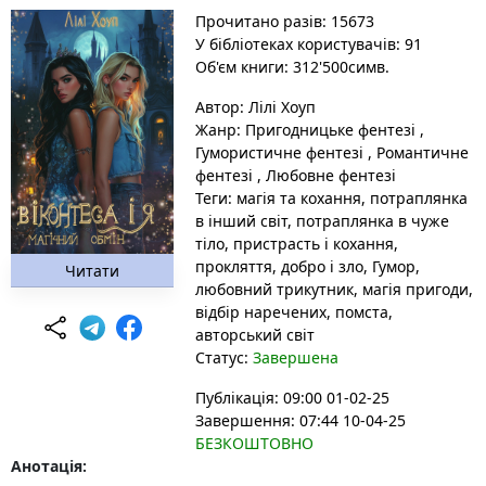
Прочитано разів: 15673
У бібліотеках користувачів: 91
Об'єм книги: 312'500симв.
Автор:
Лілі Хоуп
Жанр:
Пригодницьке фентезі
,
Гумористичне фентезі
,
Романтичне
фентезі
,
Любовне фентезі
Теги:
магія та кохання
, потраплянка
в інший світ
, потраплянка в чуже
тіло
, пристрасть і кохання
,
прокляття
, добро і зло
, Гумор
,
Читати
любовний трикутник
, магія пригоди
,
відбір наречених
, помста
,
авторський світ
Статус:
Завершена
Публікація: 09:00 01-02-25
Завершення: 07:44 10-04-25
БЕЗКОШТОВНО
Анотація: