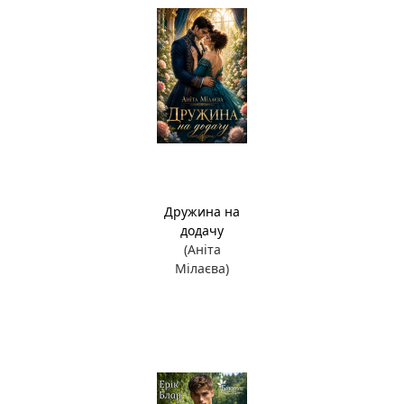
Дружина на
додачу
(Аніта
Мілаєва)