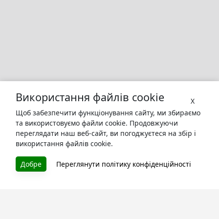
Використання файлів cookie
X
Щоб забезпечити функціонування сайту, ми збираємо
та використовуємо файли cookie. Продовжуючи
переглядати наш веб-сайт, ви погоджуєтеся на збір і
використання файлів cookie.
БУКУРУК
Добре
Переглянути політику конфіденційності
Літературна платформа і бібліотека книг, які можна
безкоштовно читати онлайн. Тут Ви зможете читати
книги в процесі їх створення та першими після
завершення. Спілкуйтесь з авторами. Також зручно
читати книги з телефона.