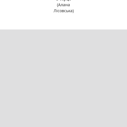
(Алана
Лісовська)