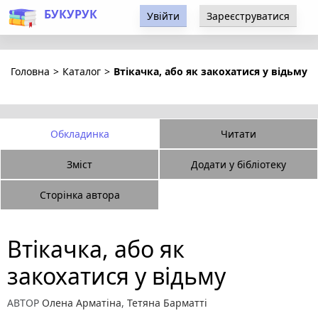
БУКУРУК
Увійти
Зареєструватися
Головна
>
Каталог
>
Втікачка, або як закохатися у відьму
Обкладинка
Читати
Зміст
Додати у бібліотеку
Сторінка автора
Втікачка, або як
закохатися у відьму
АВТОР
Олена Арматіна
,
Тетяна Барматті