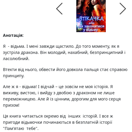
Анотація:
Я - відьма. І мені завжди щастило. До того моменту, як я
зустріла дракона. Він молодий, нахабний, безпринципний і
ласолюбний.
Втекти від нього, обвести його довкола пальця стає справою
принципу.
Але ж я - відьма! І відчай – це зовсім не моя історія. Я
виживу, вистою, і вийду з двобою з драконом не лише
переможницею. Але й із цінним, дорогим для мого серця
призом!
Ця книга читається окремо від інших історій. І все ж
пригоди відьмочки починаються в безплатній історії
"Пам'ятаю тебе".