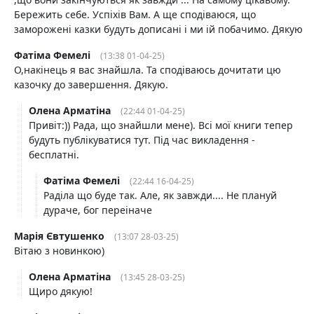
Бережить себе. Успіхів Вам. А ще сподіваюся, що
заморожені казки будуть дописані і ми ій побачимо. Дякую
Фатіма Фемелі
(13:38 01-04-25)
О,накінець я вас знайшла. Та сподіваюсь дочитати цю
казочку до завершення. Дякую.
Олена Арматіна
(22:44 01-04-25)
Привіт:)) Рада, що знайшли мене). Всі мої книги тепер
будуть публікуватися тут. Під час викладення -
бесплатні.
Фатіма Фемелі
(22:44 16-04-25)
Раділа що буде так. Але, як завжди.... Не плануй
дураче, бог переіначе
Марія Євтушенко
(13:07 28-03-25)
Вітаю з новинкою)
Олена Арматіна
(13:45 28-03-25)
Щиро дякую!