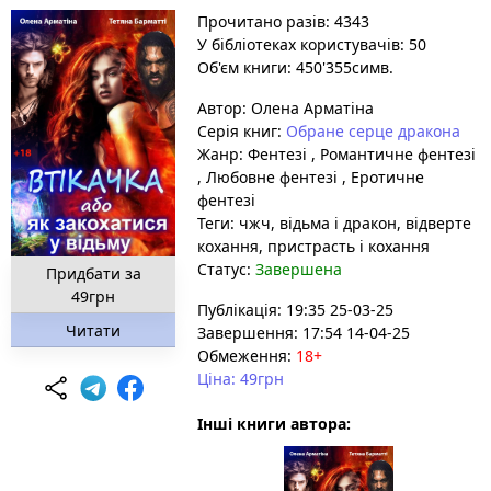
Прочитано разів: 4343
У бібліотеках користувачів: 50
Об'єм книги: 450'355симв.
Автор:
Олена Арматіна
Серія книг:
Обране серце дракона
Жанр:
Фентезі
,
Романтичне фентезі
,
Любовне фентезі
,
Еротичне
фентезі
Теги:
чжч
, відьма і дракон
, відверте
кохання
, пристрасть і кохання
Статус:
Завершена
Придбати за
49грн
Публікація: 19:35 25-03-25
Читати
Завершення: 17:54 14-04-25
Обмеження:
18+
Ціна: 49грн
Інші книги автора: