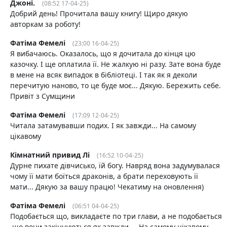
Джоні.
(08:52 17-04-25)
Добрий день! Прочитала вашу книгу! Щиро дякую
авторкам за роботу!
Фатіма Фемелі
(23:00 16-04-25)
Я вибачаюсь. Оказалось, що я дочитала до кінця цю
казочку. І ще оплатила її. Не жалкую ні разу. Зате вона буде
в мене на всяк випадок в бібліотеці. І так як я деколи
перечитую наново, то це буде моє... Дякую. Бережить себе.
Привіт з Сумщини
Фатіма Фемелі
(17:09 12-04-25)
Читала затамувавши подих. І як завжди... На самому
цікавому
Кімнатний привид Лі
(16:52 10-04-25)
Дурне пихате дівчисько, їй богу. Навряд вона задумувалася
чому її мати боїться драконів, а брати переховують її
мати... Дякую за вашу працю! Чекатиму на оновлення)
Фатіма Фемелі
(06:51 04-04-25)
Подобається що, викладаєте по три глави, а не подобається
,що вони закінчуються як завжди ... На самому цікавому.