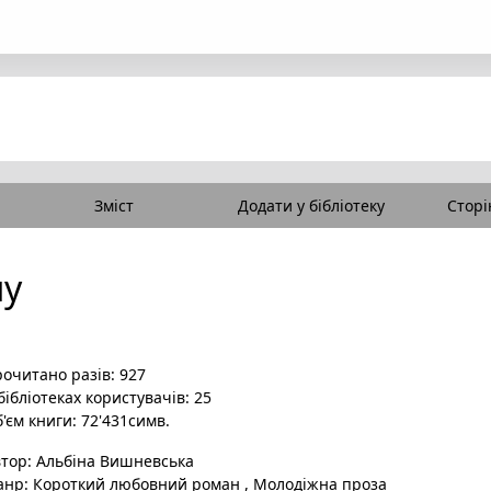
Зміст
Додати у бібліотеку
Сторі
ну
очитано разів: 927
бібліотеках користувачів: 25
'єм книги: 72'431симв.
втор:
Альбіна Вишневська
анр:
Короткий любовний роман
,
Молодіжна проза