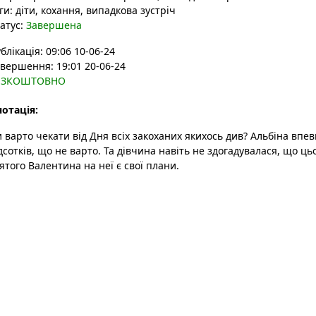
ги:
діти
, кохання
, випадкова зустріч
атус:
Завершена
блікація: 09:06 10-06-24
вершення: 19:01 20-06-24
ЕЗКОШТОВНО
отація:
 варто чекати від Дня всіх закоханих якихось див? Альбіна впев
дсотків, що не варто. Та дівчина навіть не здогадувалася, що цьо
ятого Валентина на неї є свої плани.