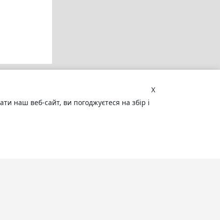
X
и наш веб-сайт, ви погоджуєтеся на збір і
Увага! Сайт може містити
матеріали, не призначені для
перегляду особами, які не досягли 18
років!