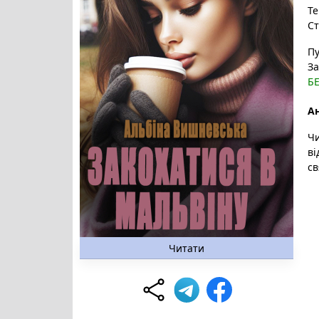
Те
Ст
Пу
За
Б
Ан
Чи
ві
св
Читати