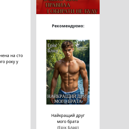
Рекомендуємо:
нена на сто
го року у
Найкращий друг
мого брата
(Ерік Блар)