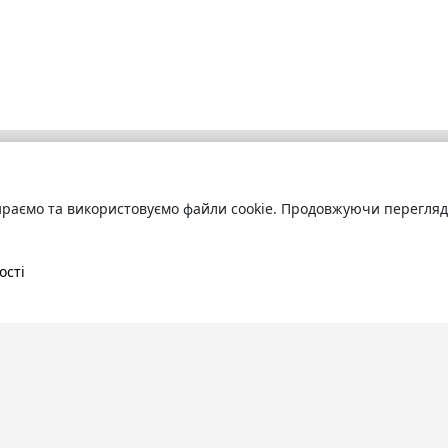
раємо та використовуємо файли cookie. Продовжуючи переглядат
бліотека
Про сервіс
труйтесь
та читайте
Технічна підтримка
ні книги онлайн
Угода користування
ості
Політика конфіденційності
Правила розміщення контенту
Контакти:
info@bookuruk.com