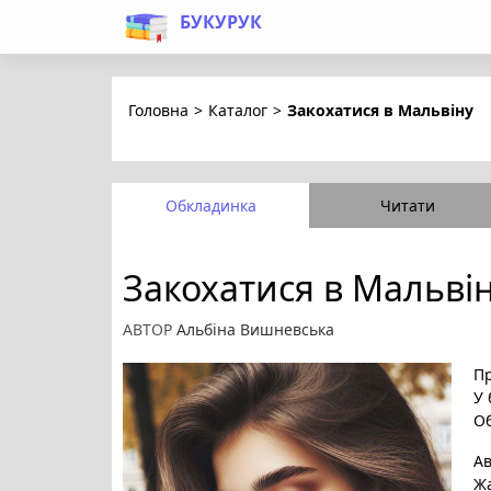
БУКУРУК
Головна
>
Каталог
>
Закохатися в Мальвіну
Обкладинка
Читати
Закохатися в Мальві
АВТОР
Альбіна Вишневська
Пр
У 
Об
А
Ж