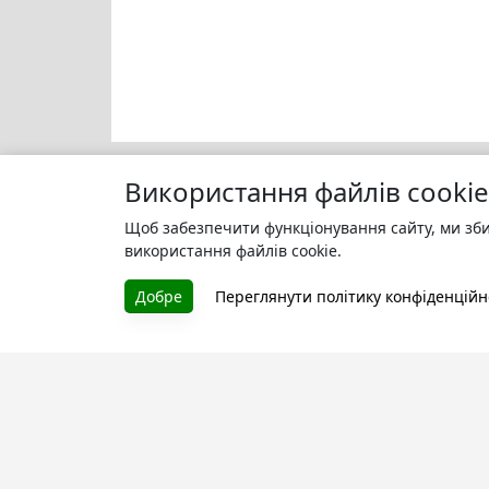
Використання файлів cookie
Щоб забезпечити функціонування сайту, ми зби
Моя бі
БУКУРУК
використання файлів cookie.
Зареєс
Літературна платформа і бібліотека
улюбле
Добре
Переглянути політику конфіденційн
книг, які можна безкоштовно
читати онлайн. Тут Ви зможете
читати книги в процесі їх
створення та першими після
завершення. Спілкуйтесь з
авторами. Також зручно читати
книги з телефона.