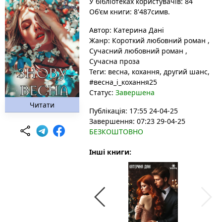
У бібліотеках користувачів: 84
Об'єм книги: 8'487симв.
Автор:
Катерина Дані
Жанр:
Короткий любовний роман
,
Сучасний любовний роман
,
Сучасна проза
Теги:
весна
, кохання
, другий шанс
,
#весна_і_кохання25
Статус:
Завершена
Читати
Публікація: 17:55 24-04-25
Завершення: 07:23 29-04-25
БЕЗКОШТОВНО
Інші книги: