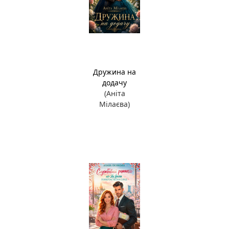
Дружина на
додачу
(Аніта
Мілаєва)