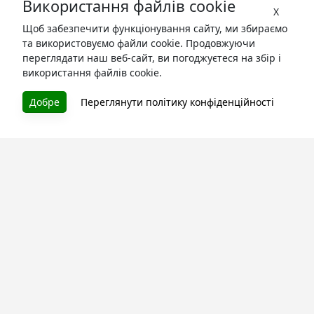
Використання файлів cookie
X
Щоб забезпечити функціонування сайту, ми збираємо
та використовуємо файли cookie. Продовжуючи
переглядати наш веб-сайт, ви погоджуєтеся на збір і
використання файлів cookie.
БУКУРУК
Добре
Переглянути політику конфіденційності
Літературна платформа і бібліотека книг, які можна
безкоштовно читати онлайн. Тут Ви зможете читати
книги в процесі їх створення та першими після
завершення. Спілкуйтесь з авторами. Також зручно
читати книги з телефона.
Моя бібліотека
Зареєструйтесь
та читайте улюблені книги онлайн
Про сервіс
Технічна підтримка
Угода користування
Політика конфіденційності