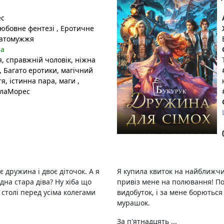
ес
юбовне фентезі
,
Еротичне
атомужжя
на
я
, справжній чоловік
, ніжна
, Багато еротики
, магічний
тя
, істинна пара
, маги
,
ілаМорес
 дружина і двоє діточок. А я
Я купила квиток на найближчий
дна стара діва? Ну хіба що
привіз мене на полювання! По
 столі перед усіма колегами
видобуток, і за мене борються 
мурашок.
За п'ятнадцять ...