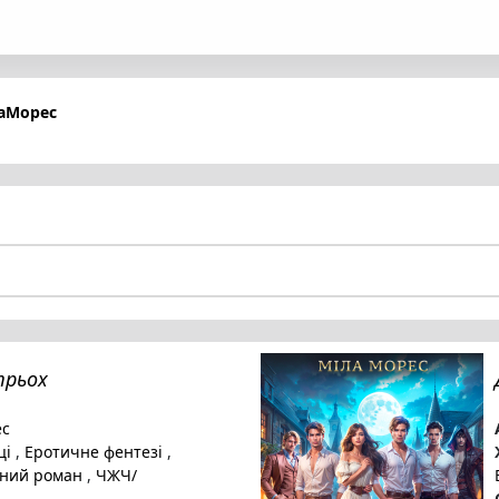
лаМорес
трьох
ес
ці
,
Еротичне фентезі
,
вний роман
,
ЧЖЧ/