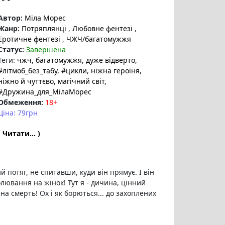
Автор:
Міла Морес
Жанр:
Потряплянці
,
Любовне фентезі
,
Еротичне фентезі
,
ЧЖЧ/багатомужжя
Статус:
Завершена
Теги:
чжч
, багатомужжя
, дуже відверто
,
#літмоб_без_табу
, #цикли
, ніжна героїня
,
ніжно й чуттєво
, магічний світ
,
#Дружина_для_МілаМорес
Обмеження:
18+
Ціна: 79грн
( Читати... )
 потяг, не спитавши, куди він прямує. І він
лювання на жінок! Тут я - дичина, цінний
на смерть! Ох і як борються... до захоплених