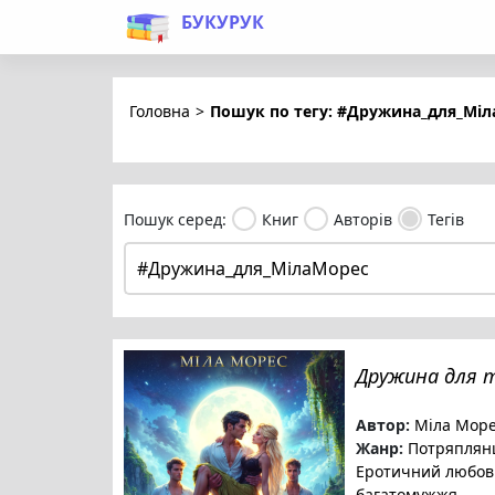
БУКУРУК
Головна
>
Пошук по тегу: #Дружина_для_Мі
Пошук серед:
Книг
Авторів
Тегів
Дружина для 
Автор:
Міла Мор
Жанр:
Потряплян
Еротичний любо
багатомужжя