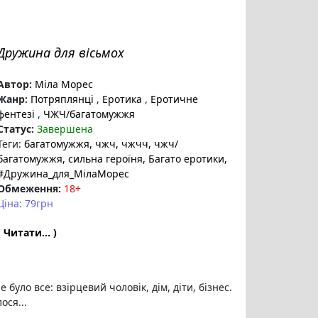
Дружина для вісьмох
Автор:
Міла Морес
Жанр:
Потряплянці
,
Еротика
,
Еротичне
фентезі
,
ЧЖЧ/багатомужжя
Статус:
Завершена
Теги:
багатомужжя
, чжч
, чжчч
, чжч/
багатомужжя
, сильна героїня
, Багато еротики
,
#Дружина_для_МілаМорес
Обмеження:
18+
Ціна: 79грн
( Читати... )
 було все: взірцевий чоловік, дім, діти, бізнес.
ося...