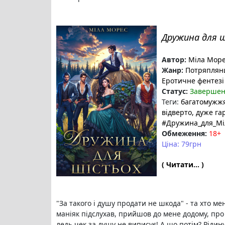
Дружина для 
Автор:
Міла Мор
Жанр:
Потряплян
Еротичне фентез
Статус:
Заверше
Теги:
багатомужж
відверто
, дуже га
#Дружина_для_М
Обмеження:
18+
Ціна: 79грн
( Читати... )
"За такого і душу продати не шкода" - та хто ме
маніяк підслухав, прийшов до мене додому, про я
ледь чек за душу не виписує! А що потім? Рідину