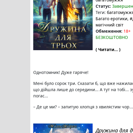
Статус:
Заверше
Теги:
багатомужж
Багато еротики
, 
магічний світ
Обмеження:
18+
БЕЗКОШТОВНО
( Читати... )
Однотомник! Дуже гаряче!
Мені було сорок три. Сказати б, що вже нажилася
що дійшла лише до середини... А тут на тобі... з
погас...
– Де це ми? – запитую хлопця з хвилястим чор...
Дружина для д