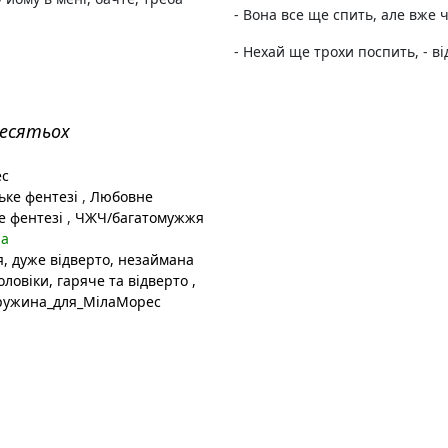
- Вона все ще спить, але вже 
- Нехай ще трохи поспить, - від
десятьох
ес
ке фентезі
,
Любовне
е фентезі
,
ЧЖЧ/багатомужжя
на
я
, дуже відверто
, незаймана
оловіки
, гаряче та відверто
,
ружина_для_МілаМорес