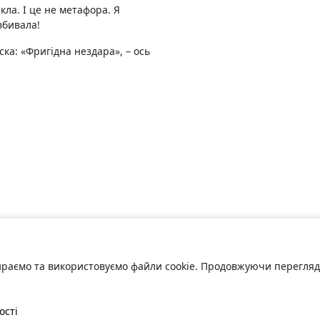
кла. І це не метафора. Я
вбивала!
ка: «Фригідна нездара», – ось
раємо та використовуємо файли cookie. Продовжуючи переглядат
ості