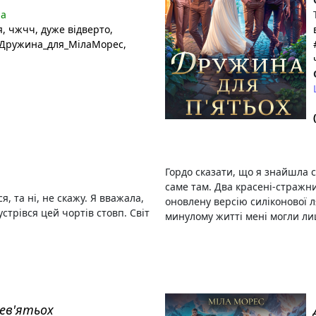
на
я
, чжчч
, дуже відверто
,
#Дружина_для_МілаМорес
,
Гордо сказати, що я знайшла 
саме там. Два красені-стражн
, та ні, не скажу. Я вважала,
оновлену версію силіконової ля
устрівся цей чортів стовп. Світ
минулому житті мені могли лиш
ев'ятьох