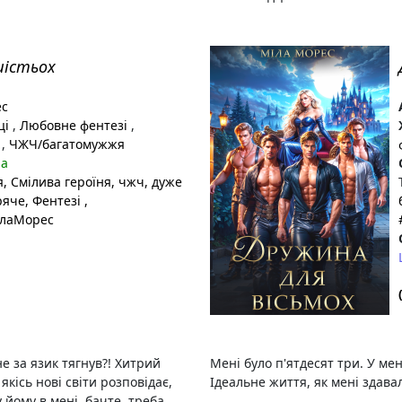
шістьох
ес
ці
,
Любовне фентезі
,
і
,
ЧЖЧ/багатомужжя
на
я
, Смілива героїня
, чжч
, дуже
ряче
, Фентезі
,
ілаМорес
не за язик тягнув?! Хитрий
Мені було п'ятдесят три. У мене
кісь нові світи розповідає,
Ідеальне життя, як мені здавал
 йому в мені, бачте, треба