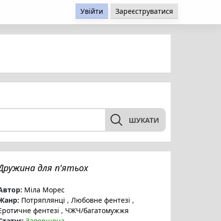
Увійти
Зареєструватися
ШУКАТИ
Дружина для п'ятьох
Автор:
Міла Морес
Жанр:
Потряплянці
,
Любовне фентезі
,
Еротичне фентезі
,
ЧЖЧ/багатомужжя
Статус:
Завершена