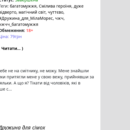
Теги:
багатомужжя
, Смілива героїня
, дуже
відверто
, магічний світ
, чуттєво
,
#Дружина_для_МілаМорес
, чжч
,
чжчч_багатомужжя
Обмеження:
18+
Ціна: 79грн
( Читати... )
себе не на смітнику, не можу. Мене знайшли
ики притягли мене у свою вежу, прийнявши за
льки. А що я? Тікати від чоловіків, які в
е с...
Дружина для сімох