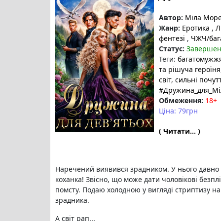
Автор:
Міла Мор
Жанр:
Еротика
,
Л
фентезі
,
ЧЖЧ/баг
Статус:
Заверше
Теги:
багатомужж
та рішуча героїня
світ
, сильні почут
#Дружина_для_М
Обмеження:
18+
Ціна: 79грн
( Читати... )
Наречений виявився зрадником. У нього давно є
коханка! Звісно, що може дати чоловікові безплі
помсту. Подаю холодною у вигляді стриптизу на
зрадника.
А світ рап...