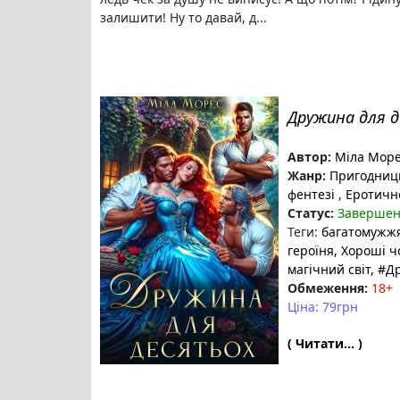
залишити! Ну то давай, д...
Дружина для 
Автор:
Міла Мор
Жанр:
Пригодниць
фентезі
,
Еротичн
Статус:
Заверше
Теги:
багатомужж
героїня
, Хороші ч
магічний світ
, #Д
Обмеження:
18+
Ціна: 79грн
( Читати... )