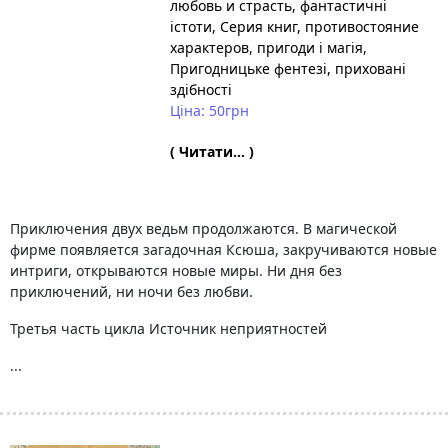
любовь и страсть
, фантастичні
істоти
, Серия книг
, противостояние
характеров
, пригоди і магія
,
Пригодницьке фентезі
, приховані
здібності
Ціна: 50грн
( Читати... )
Приключения двух ведьм продолжаются. В магической
фирме появляется загадочная Ксюша, закручиваются новые
интриги, открываются новые миры. Ни дня без
приключений, ни ночи без любви.
Третья часть цикла Источник неприятностей
...