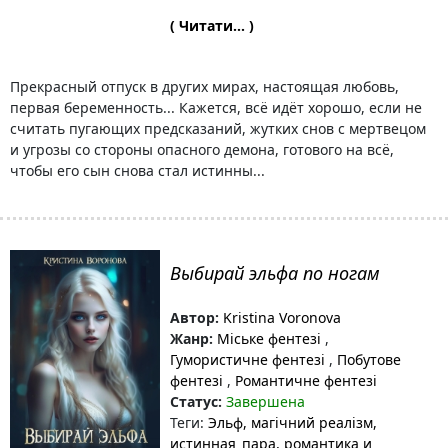
( Читати... )
Прекрасный отпуск в других мирах, настоящая любовь,
первая беременность... Кажется, всё идёт хорошо, если не
считать пугающих предсказаний, жутких снов с мертвецом
и угрозы со стороны опасного демона, готового на всё,
чтобы его сын снова стал истинны...
Выбирай эльфа по ногам
Автор:
Kristina Voronova
Жанр:
Міське фентезі
,
Гумористичне фентезі
,
Побутове
фентезі
,
Романтичне фентезі
Статус:
Завершена
Теги:
Эльф
, магічний реалізм
,
истинная_пара
, романтика и