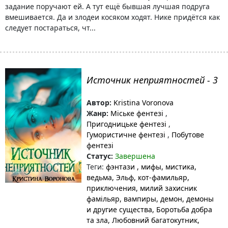
задание поручают ей. А тут ещё бывшая лучшая подруга
вмешивается. Да и злодеи косяком ходят. Нике придётся как
следует постараться, чт...
Источник неприятностей - 3
Автор:
Kristina Voronova
Жанр:
Міське фентезі
,
Пригодницьке фентезі
,
Гумористичне фентезі
,
Побутове
фентезі
Статус:
Завершена
Теги:
фэнтази
, мифы
, мистика
,
ведьма
, Эльф
, кот-фамильяр
,
приключения
, милий захисник
фамільяр
, вампиры
, демон
, демоны
и другие существа
, Боротьба добра
та зла
, Любовний багатокутник
,