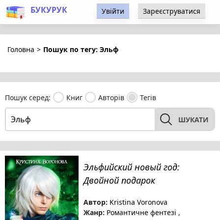
БУКУРУК
Увійти
Зареєструватися
Головна
>
Пошук по тегу: Эльф
Пошук серед:
Книг
Авторів
Тегів
ШУКАТИ
Эльфийский новый год:
Двойной подарок
Автор:
Kristina Voronova
Жанр:
Романтичне фентезі
,