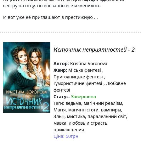
сестру по отцу, но внезапно всё изменилось.
И вот уже её приглашают в престижную ...
Источник неприятностей - 2
Автор:
Kristina Voronova
Жанр:
Міське фентезі
,
Пригодницьке фентезі
,
Гумористичне фентезі
,
Любовне
фентезі
Статус:
Завершена
Теги:
ведьма
, магічний реалізм
,
Магія
, магічні істоти
, вампиры
,
Эльф
, мистика
, паралельний світ
,
мавка
, любовь и страсть
,
приключения
Ціна: 50грн