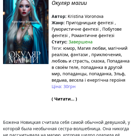
Окуляр магии
Автор:
Kristina Voronova
Жанр:
Пригодницьке фентезі
,
Гумористичне фентезі
,
Побутове
фентезі
,
Романтичне фентезі
Статус:
Завершена
Теги:
юмор
, Магия любви
, магічний
реалізм
, фэнтази
, приключения
,
любовь и страсть
, сказка
, Попаданка
в своём теле
, попаданка в другой
мир
, попаданцы
, попаданка
, Эльф
,
ведьма
, весела і енергічна героїня
Ціна: 30грн
( Читати... )
Божена Новицкая считала себя самой обычной девушкой, у
которой была необычная сестра-волшебница. Она никогда
не рассчитывала на магию, которая щедро одарила её