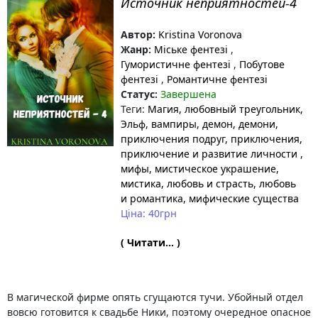
Источник неприятностей-4
Автор:
Kristina Voronova
Жанр:
Міське фентезі
,
Гумористичне фентезі
,
Побутове
фентезі
,
Романтичне фентезі
Статус:
Завершена
Теги:
Магия
, любовный треугольник
,
Эльф
, вампиры
, демон
, демони
,
приключения подруг
, приключения
,
приключение и развитие личности
,
мифы
, мистическое украшение
,
мистика
, любовь и страсть
, любовь
и романтика
, мифические существа
Ціна: 40грн
( Читати... )
В магической фирме опять сгущаются тучи. Убойный отдел
вовсю готовится к свадьбе Ники, поэтому очередное опасное