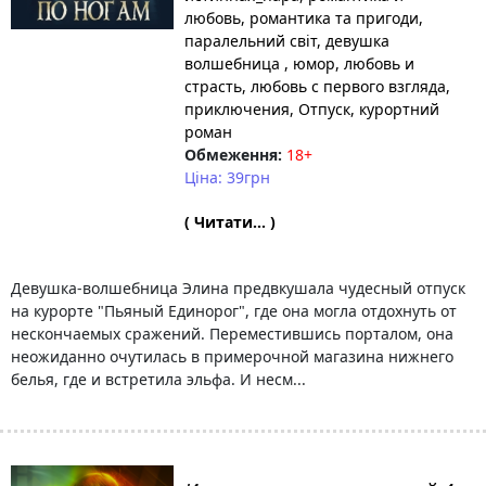
любовь
, романтика та пригоди
,
паралельний світ
, девушка
волшебница
, юмор
, любовь и
страсть
, любовь с первого взгляда
,
приключения
, Отпуск
, курортний
роман
Обмеження:
18+
Ціна: 39грн
( Читати... )
Девушка-волшебница Элина предвкушала чудесный отпуск
на курорте "Пьяный Единорог", где она могла отдохнуть от
нескончаемых сражений. Переместившись порталом, она
неожиданно очутилась в примерочной магазина нижнего
белья, где и встретила эльфа. И несм...