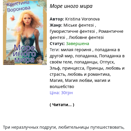
Море иного мира
Автор:
Kristina Voronova
Жанр:
Міське фентезі
,
Гумористичне фентезі
,
Романтичне
фентезі
,
Любовне фентезі
Статус:
Завершена
Теги:
милая героиня
, попаданка в
другой мир
, попаданка
, Попаданка в
своём теле
, попаданцы
, Отпуск
,
Эльф
, принцесса
, Принцы
, любовь и
страсть
, любовь и романтика
,
Магия
, Магия любви
, магия и
волшебство
Ціна: 30грн
( Читати... )
Три неразлучных подруги, любительницы путешествовать,