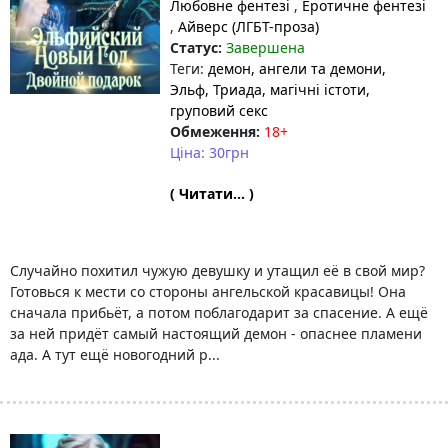
Любовне фентезі
,
Еротичне фентезі
,
Айверс (ЛГБТ-проза)
Статус:
Завершена
Теги:
демон
, ангели та демони
,
Эльф
, Триада
, магічні істоти
,
груповий секс
Обмеження:
18+
Ціна: 30грн
( Читати... )
Случайно похитил чужую девушку и утащил её в свой мир?
Готовься к мести со стороны ангельской красавицы! Она
сначала прибьёт, а потом поблагодарит за спасение. А ещё
за ней придёт самый настоящий демон - опаснее пламени
ада. А тут ещё новогодний р...