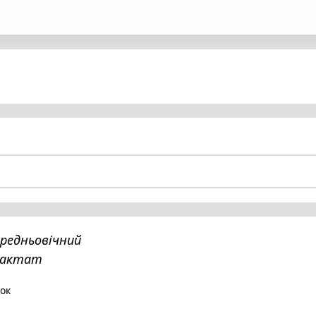
ередньовічний
рактат
ок