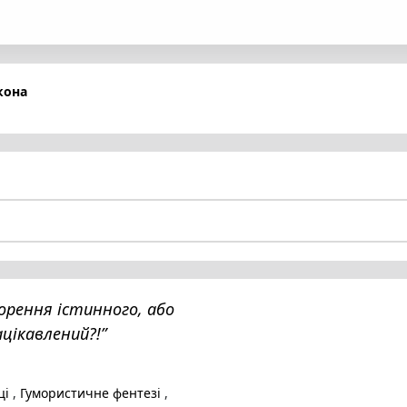
кона
корення істинного, або
ацікавлений?!”
ці
,
Гумористичне фентезі
,