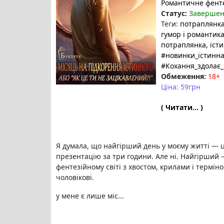
Романтичне фент
Статус:
Заверше
Теги:
потраплянк
гумор і романтик
потраплянка
, іст
#новинки_істинн
#Кохання_здолає_
Обмеження:
18+
Ціна: 59грн
( Читати... )
Я думала, що найгірший день у моєму житті — 
презентацію за три години. Але ні. Найгірший 
фентезійному світі з хвостом, крилами і термін
чоловікові.
у мене є лише міс...