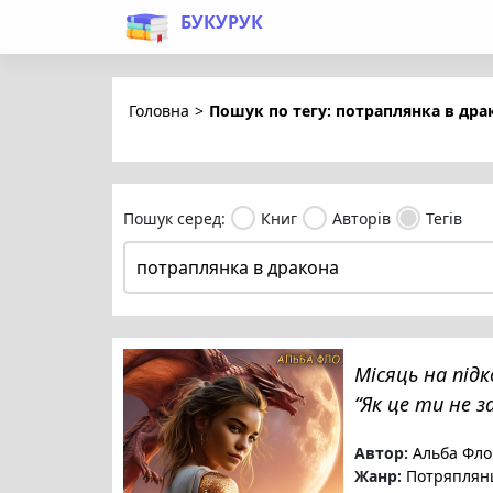
БУКУРУК
Головна
>
Пошук по тегу: потраплянка в дра
Пошук серед:
Книг
Авторів
Тегів
Місяць на під
“Як це ти не з
Автор:
Альба Фло
Жанр:
Потряплян