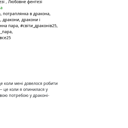
езі
,
Любовне фентезі
на
а
, потраплянка в дракона
,
а
, дракони
, дракони і
инна пара
, #світи_драконів25
,
а_пара
,
все25
це коли мені довелося робити
— це коли я опинилася у
овою потребою у драконі-