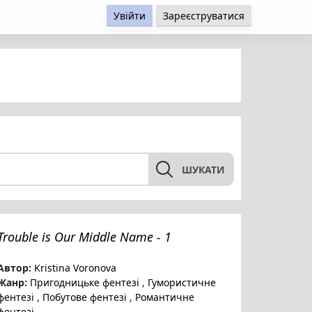
Увійти
Зареєструватися
ШУКАТИ
Trouble is Our Middle Name - 1
Автор:
Kristina Voronova
Жанр:
Пригодницьке фентезі
,
Гумористичне
фентезі
,
Побутове фентезі
,
Романтичне
фентезі