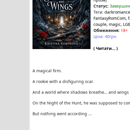
Статус:
Заверше
Теги:
darkromanc
FantasyRomCom
, 
couple
, magic
, LG
Обмеження:
18+
Ціна: 40грн
( Читати... )
A magical firm.
A rookie with a disfiguring scar.
And a world where shadows breathe… and wings ar
On the Night of the Hunt, he was supposed to com
But nothing went according ...