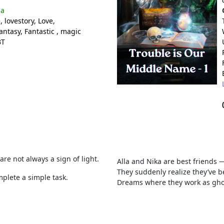
на
e
, lovestory
, Love
,
fantasy
, Fantastic
, magic
BT
e not always a sign of light.
Alla and Nika are best friends 
They suddenly realize they’ve b
plete a simple task.
Dreams where they work as ghost