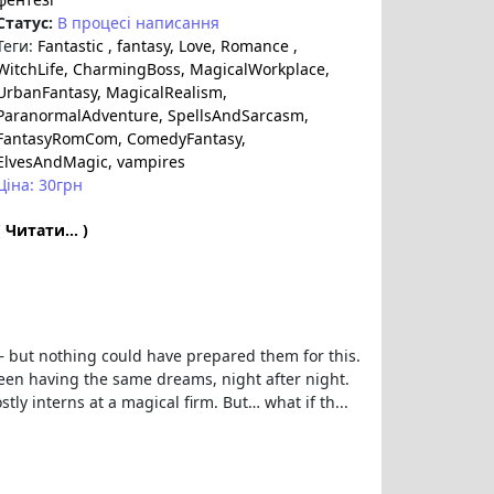
Статус:
В процесі написання
Теги:
Fantastic
, fantasy
, Love
, Romance
,
WitchLife
, CharmingBoss
, MagicalWorkplace
,
UrbanFantasy
, MagicalRealism
,
ParanormalAdventure
, SpellsAndSarcasm
,
FantasyRomCom
, ComedyFantasy
,
ElvesAndMagic
, vampires
Ціна: 30грн
( Читати... )
— but nothing could have prepared them for this.
een having the same dreams, night after night.
ly interns at a magical firm. But… what if th...