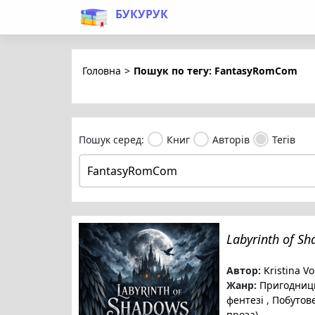
БУКУРУК
Головна
>
Пошук по тегу: FantasyRomCom
Пошук серед:
Книг
Авторів
Тегів
Labyrinth of S
Автор:
Kristina V
Жанр:
Пригодниць
фентезі
,
Побутове
проза)