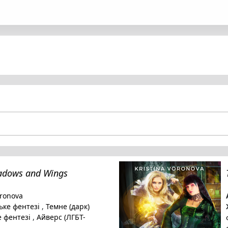
hadows and Wings
oronova
ке фентезі
,
Темне (дарк)
 фентезі
,
Айверс (ЛГБТ-