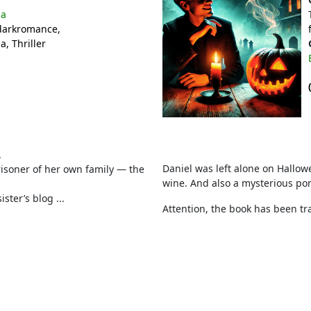
на
 darkromance
,
ma
, Thriller
.
Daniel was left alone on Hallow
risoner of her own family — the
wine. And also a mysterious port
ter’s blog ...
Attention, the book has been tran