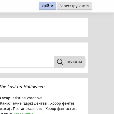
Увійти
Зареєструватися
ШУКАТИ
The Last on Halloween
Автор:
Kristina Voronova
Жанр:
Темне (дарк) фентезі
,
Хорор фентезі
(жахи)
,
Постапокаліпсис
,
Хорор фантастика
Статус:
Завершена