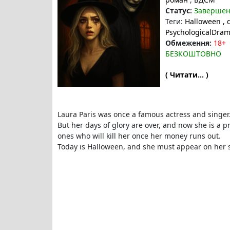
Статус:
Заверше
Теги:
Halloween
,
PsychologicalDra
Обмеження:
18+
БЕЗКОШТОВНО
( Читати... )
Laura Paris was once a famous actress and singer
But her days of glory are over, and now she is a p
ones who will kill her once her money runs out.
Today is Halloween, and she must appear on her sis