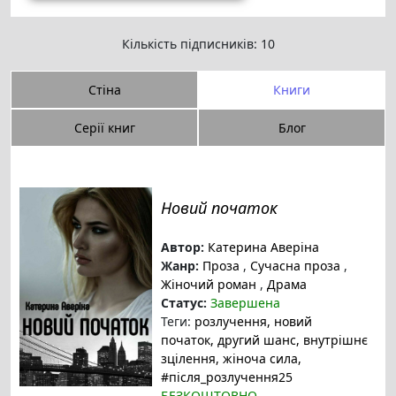
Кількість підписників: 10
Стіна
Книги
Серії книг
Блог
Новий початок
Автор:
Катерина Аверіна
Жанр:
Проза
,
Сучасна проза
,
Жіночий роман
,
Драма
Статус:
Завершена
Теги:
розлучення
, новий
початок
, другий шанс
, внутрішнє
зцілення
, жіноча сила
,
#після_розлучення25
БЕЗКОШТОВНО