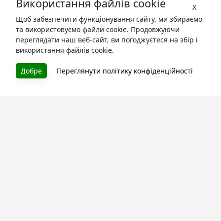
Використання файлів cookie
X
Щоб забезпечити функціонування сайту, ми збираємо
та використовуємо файли cookie. Продовжуючи
переглядати наш веб-сайт, ви погоджуєтеся на збір і
використання файлів cookie.
БУКУРУК
Добре
Переглянути політику конфіденційності
Літературна платформа і бібліотека книг, які можна
безкоштовно читати онлайн. Тут Ви зможете читати
книги в процесі їх створення та першими після
завершення. Спілкуйтесь з авторами. Також зручно
читати книги з телефона.
Моя бібліотека
Зареєструйтесь
та читайте улюблені книги онлайн
Про сервіс
Технічна підтримка
Угода користування
Політика конфіденційності