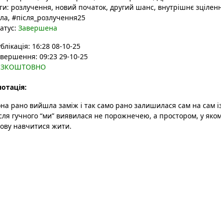
ги:
розлучення
, новий початок
, другий шанс
, внутрішнє зцілен
ла
, #після_розлучення25
атус:
Завершена
блікація: 16:28 08-10-25
вершення: 09:23 29-10-25
ЕЗКОШТОВНО
отація:
на рано вийшла заміж і так само рано залишилася сам на сам і
сля гучного “ми” виявилася не порожнечею, а простором, у яко
ову навчитися жити.