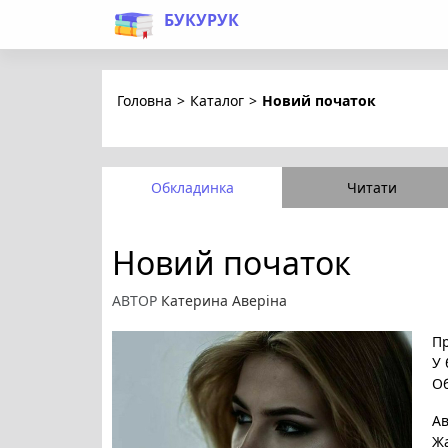
БУКУРУК
Головна
>
Каталог
>
Новий початок
Обкладинка
Читати
Новий початок
АВТОР
Катерина Аверіна
Пр
У 
Об
А
Ж