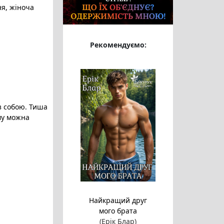
ня
, жіноча
Рекомендуємо:
з собою. Тиша
му можна
Найкращий друг
мого брата
(Ерік Блар)