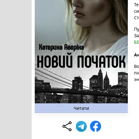
Те
си
Ст
Пу
За
Б
Ан
Во
пі
зн
Читати