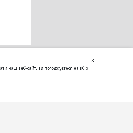
X
и наш веб-сайт, ви погоджуєтеся на збір і
Увага! Сайт може містити
матеріали, не призначені для
перегляду особами, які не досягли 18
років!