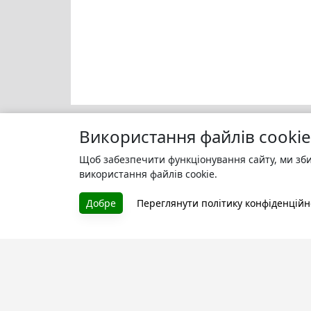
Використання файлів cookie
Щоб забезпечити функціонування сайту, ми зби
Моя бі
БУКУРУК
використання файлів cookie.
Зареєс
Літературна платформа і бібліотека
улюбле
Добре
Переглянути політику конфіденційн
книг, які можна безкоштовно
читати онлайн. Тут Ви зможете
читати книги в процесі їх
створення та першими після
завершення. Спілкуйтесь з
авторами. Також зручно читати
книги з телефона.