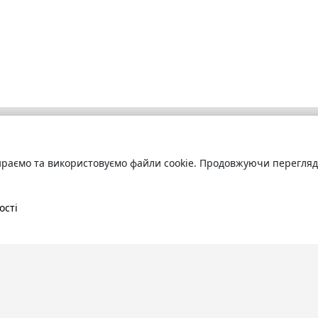
раємо та використовуємо файли cookie. Продовжуючи переглядат
бліотека
Про сервіс
труйтесь
та читайте
Технічна підтримка
ні книги онлайн
Угода користування
ості
Політика конфіденційності
Правила розміщення контенту
Контакти:
info@bookuruk.com