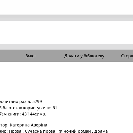
Зміст
Додати у бібліотеку
Сторі
очитано разів: 5799
бібліотеках користувачів: 61
'єм книги: 43'144симв.
втор:
Катерина Аверіна
анр:
Проза
,
Сучасна проза
,
Жіночий роман
,
Драма