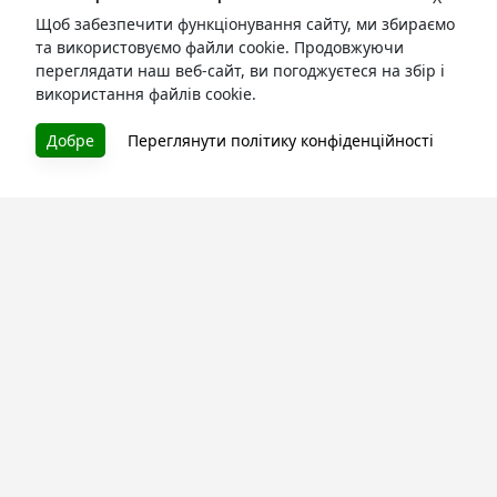
Щоб забезпечити функціонування сайту, ми збираємо
та використовуємо файли cookie. Продовжуючи
переглядати наш веб-сайт, ви погоджуєтеся на збір і
використання файлів cookie.
БУКУРУК
Добре
Переглянути політику конфіденційності
Літературна платформа і бібліотека книг, які можна
безкоштовно читати онлайн. Тут Ви зможете читати
книги в процесі їх створення та першими після
завершення. Спілкуйтесь з авторами. Також зручно
читати книги з телефона.
Моя бібліотека
Зареєструйтесь
та читайте улюблені книги онлайн
Про сервіс
Технічна підтримка
Угода користування
Політика конфіденційності