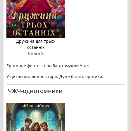
Дружина для трьох
останніх
Книга 8
Еротичне фентезі про багатомужжя/чжч.
У циклі незалежні історії. Дуже багато еротики.
ЧЖЧ-однотомники