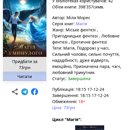
У бібліотеках користувачів: 42
Об'єм книги: 398'357симв.
Автор:
Міла Морес
Серія книг:
Магія
Жанр:
Міське фентезі
,
Пригодницьке фентезі
,
Любовне
фентезі
,
Еротичне фентезі
Теги:
Магія
, Подорожі у часі
,
Сильний чоловік
, сильні почуття
,
надздібності
, дуже відверто
,
Придбати за
емоційно
, Призначена пара
, чжч,
73грн
любовний трикутник
Читати
Статус:
Завершена
Публікація: 18:15 17-12-24
Завершення: 18:15 17-12-24
Обмеження:
18+
Ціна: 73грн
Цикл "Магія":