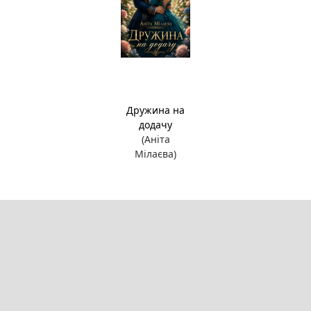
Дружина на
додачу
(Аніта
Мілаєва)