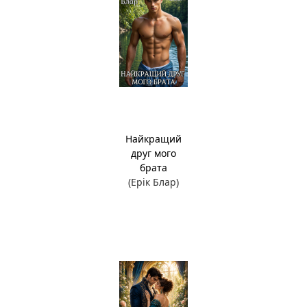
Найкращий
друг мого
брата
(Ерік Блар)