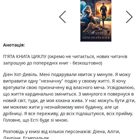
Анотація:
П'ЯТА КНИГА ЦИКЛУ (окремо не читається, нових читачів
запрошую до попередніх книг - безкоштовно)
Діен Хот-Девіль. Мені подарували квиток у минуле. Я можу
виправити одну "незначну" подію у своєму житті. Я хочу
врятувати свою призначену від власного меча. Усвідомлюю,
що життя кардинально зміниться. З минулого я повернуся в
новий світ, туди, де моя кохана жива. У нас можуть бути діти,
ми можемо жити у незнайомому мені будинку, але це
дрібниці. Я все переживу, до всіх підлаштуюся, всіх прийму.
Головне, що Есті буде зі мною.
Розповідь у книзі від кількох персонажів: Діена, Аліти,
Лауріни, Есмеральди.