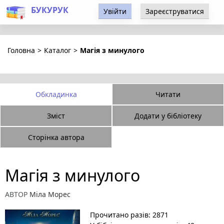
БУКУРУК
Увійти
Зареєструватися
Головна
>
Каталог
>
Магія з минулого
Обкладинка
Читати
Зміст
Додати у бібліотеку
Сторінка автора
Магія з минулого
АВТОР
Міла Морес
Прочитано разів: 2871