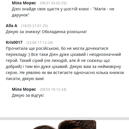
Міла Морес
(09:31 03-02-25)
Діен знайде своє щастя у шостій книзі - "Магія - не
дарунок"
Alla A
(18:03 27-01-25)
Дякую за знижку! Обкладинка розкішна!
Kris0017
(22:04 17-12-24)
Прочитала ще російською, бо не могла дочекатися
перекладу :) Все таки Діен дуже цікавий і неоднозначний
герой. Такий сірий (не лиходій, але й не скажеш що
добрий) і тим він дуже цікавий. Дякую вам за неймовірну
серію. Не уявляю як ви встигаєте одночасно кілька книжок
писати, дякую вам!
Міла Морес
(09:50 18-12-24)
Дякую за відгук!