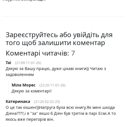
Зареєструйтесь або увійдіть для
того щоб залишити коментар
Коментарі читачів:
Tai
(21:09 11-01-26)
Дякую за Вашу працю, дуже цікаві книги)) Читаю з
задоволенням
Міла Морес
(22:20 11-01-26)
Дякую за коментарі!
Катеринака
(21:20 02-02-25)
О це так єкшен!))Напруга була всю книгу.Як мені шкода
Діена????,і я "за" якшо б Діен був третім в парі Есмі.А то
якось вже перегорів він.