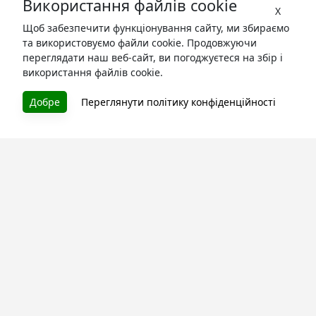
Використання файлів cookie
X
Щоб забезпечити функціонування сайту, ми збираємо
та використовуємо файли cookie. Продовжуючи
переглядати наш веб-сайт, ви погоджуєтеся на збір і
використання файлів cookie.
БУКУРУК
Добре
Переглянути політику конфіденційності
Літературна платформа і бібліотека книг, які можна
безкоштовно читати онлайн. Тут Ви зможете читати
книги в процесі їх створення та першими після
завершення. Спілкуйтесь з авторами. Також зручно
читати книги з телефона.
Моя бібліотека
Зареєструйтесь
та читайте улюблені книги онлайн
Про сервіс
Технічна підтримка
Угода користування
Політика конфіденційності