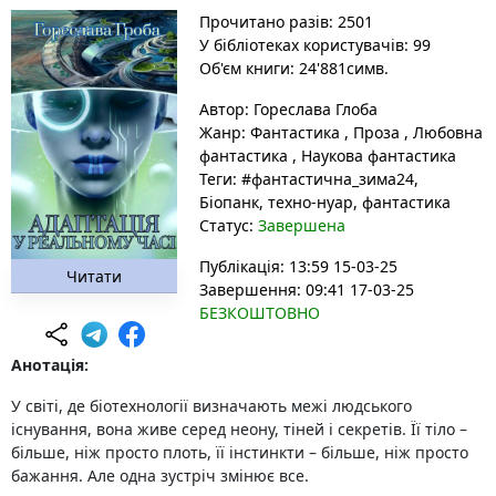
Прочитано разів: 2501
У бібліотеках користувачів: 99
Об'єм книги: 24'881симв.
Автор:
Гореслава Глоба
Жанр:
Фантастика
,
Проза
,
Любовна
фантастика
,
Наукова фантастика
Теги:
#фантастична_зима24
,
Біопанк
, техно-нуар
, фантастика
Статус:
Завершена
Публікація: 13:59 15-03-25
Читати
Завершення: 09:41 17-03-25
БЕЗКОШТОВНО
Анотація:
У світі, де біотехнології визначають межі людського
існування, вона живе серед неону, тіней і секретів. Її тіло –
більше, ніж просто плоть, її інстинкти – більше, ніж просто
бажання. Але одна зустріч змінює все.