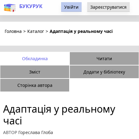
БУКУРУК
Увійти
Зареєструватися
Головна
>
Каталог
>
Адаптація у реальному часі
Обкладинка
Читати
Зміст
Додати у бібліотеку
Сторінка автора
Адаптація у реальному
часі
АВТОР
Гореслава Глоба