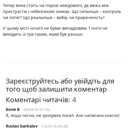
Тепер вона стоїть на порозі невідомого, де межа між
пристрастю і небезпекою зникає. Що сильніше – контроль
чи потяг? Що реальніше – вибір чи приреченість?
У цьому місті нічого не буває випадковим. І ніхто не
виходить із гри таким, яким був раніше.
Зареєструйтесь або увійдіть для
того щоб залишити коментар
Коментарі читачів:
Боня В
(09:58 05-07-26)
Я, якщо чесно, не зрозумла посил. Але написано класно!
Ruslan barkalov
(14:24 16-04-26)