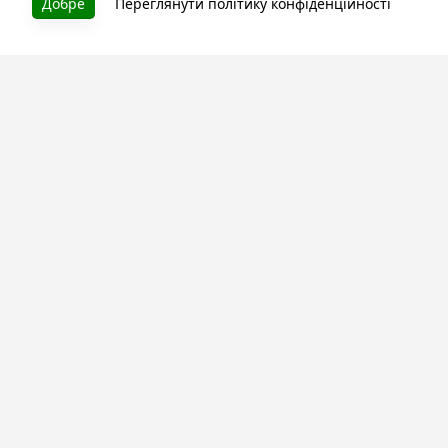
Добре
Переглянути політику конфіденційності
Літературна платформа і бібліотека книг, які можна
безкоштовно читати онлайн. Тут Ви зможете читати
книги в процесі їх створення та першими після
завершення. Спілкуйтесь з авторами. Також зручно
читати книги з телефона.
Моя бібліотека
Зареєструйтесь
та читайте улюблені книги онлайн
Про сервіс
Технічна підтримка
Угода користування
Політика конфіденційності
Правила розміщення контенту
Контакти:
info@bookuruk.com