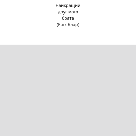
Найкращий
друг мого
брата
(Ерік Блар)