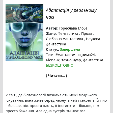
Адаптація у реальному
часі
Автор:
Гореслава Глоба
Жанр:
Фантастика
,
Проза
,
Любовна фантастика
,
Наукова
фантастика
Статус:
Завершена
Теги:
#фантастична_зима24
,
Біопанк
, техно-нуар
, фантастика
БЕЗКОШТОВНО
( Читати... )
У світі, де біотехнології визначають межі людського
існування, вона живе серед неону, тіней і секретів. Її тіло
– більше, ніж просто плоть, її інстинкти – більше, ніж
просто бажання. Але одна зустріч змінює все.