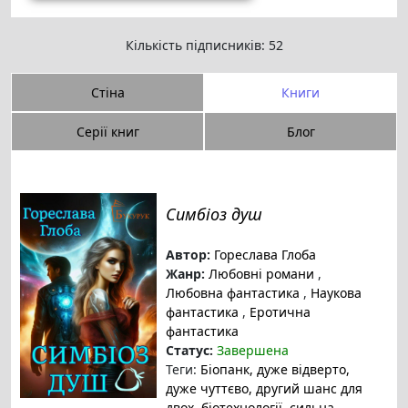
Кількість підписників: 52
Стіна
Книги
Серії книг
Блог
Симбіоз душ
Автор:
Гореслава Глоба
Жанр:
Любовні романи
,
Любовна фантастика
,
Наукова
фантастика
,
Еротична
фантастика
Статус:
Завершена
Теги:
Біопанк
, дуже відверто
,
дуже чуттєво
, другий шанс для
двох
, біотехнології
, сильна