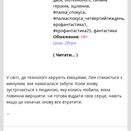
героїня
, зцілення
,
#палка_спокуса
,
#палкаспокуса_четвертийтиждень
,
ерофантастика1
,
#ерофантастика25
, фантастика
Обмеження:
18+
Ціна: 20грн
( Читати... )
У світі, де технології керують емоціями, Лея стикається з
минулим, яке намагалася забути. Коли знову
зустрічається з людиною, яку колись любила, вона
повинна вирішити: чи готова віддати своє серце, навіть
якщо це означає знову все втратити.
...