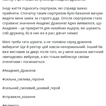
Іноді життя підносить сюрпризи, які справді важко
прийняти. Спочатку таким сюрпризом було бажання мачухи
видати мене заміж за старого діда. Опісля сюрпризом стало
справжнє значення Академії Драконів! Адже виявилося, що
Академія – це прикриття для нахабних ящерів, які шукають
собі дружину, бо в них же в расі дівчат немає!
Мені треба тата шукати, а не чоловіка серед драконів
вибирати! Ще й ректор цей зовсім ненормальний. Інший би
вже виставив за двері після того, як у мене казанок магічний
«випадково» вибухнув, а він тільки виблискує своїми
оченятами і посміхається.
#Академія_Драконів
#сильна_смілива_героїня
#сильний_сміливий_цікавий_герой
#справжнє_кохання
#відверто