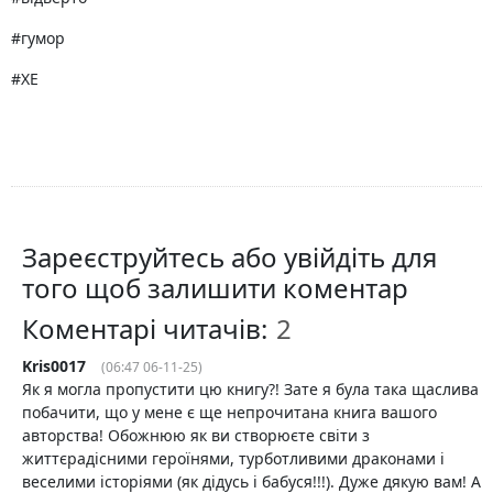
#гумор
#ХЕ
Зареєструйтесь або увійдіть для
того щоб залишити коментар
Коментарі читачів:
Kris0017
(06:47 06-11-25)
Як я могла пропустити цю книгу?! Зате я була така щаслива
побачити, що у мене є ще непрочитана книга вашого
авторства! Обожнюю як ви створюєте світи з
життєрадісними героїнями, турботливими драконами і
веселими історіями (як дідусь і бабуся!!!). Дуже дякую вам! А