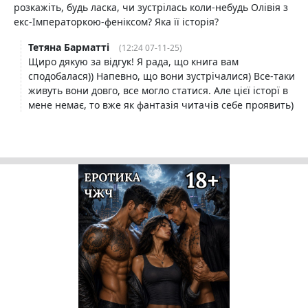
розкажіть, будь ласка, чи зустрілась коли-небудь Олівія з
екс-Імператоркою-феніксом? Яка її історія?
Тетяна Барматті
(12:24 07-11-25)
Щиро дякую за відгук! Я рада, що книга вам
сподобалася)) Напевно, що вони зустрічалися) Все-таки
живуть вони довго, все могло статися. Але цієї історї в
мене немає, то вже як фантазія читачів себе проявить)