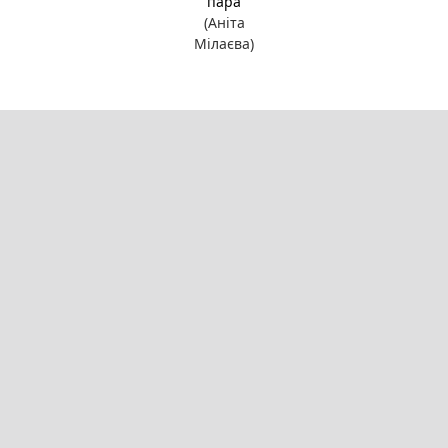
пара
(Аніта
Мілаєва)