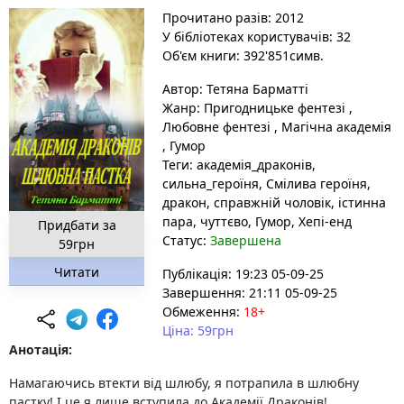
Прочитано разів: 2012
У бібліотеках користувачів: 32
Об'єм книги: 392'851симв.
Автор:
Тетяна Барматті
Жанр:
Пригодницьке фентезі
,
Любовне фентезі
,
Магічна академія
,
Гумор
Теги:
академія_драконів
,
сильна_героїня
, Смілива героїня
,
дракон
, справжній чоловік
, істинна
пара
, чуттєво
, Гумор
, Хепі-енд
Придбати за
Статус:
Завершена
59грн
Читати
Публікація: 19:23 05-09-25
Завершення: 21:11 05-09-25
Обмеження:
18+
Ціна: 59грн
Анотація:
Намагаючись втекти від шлюбу, я потрапила в шлюбну
пастку! І це я лише вступила до Академії Драконів!