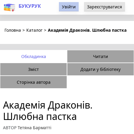
БУКУРУК
Увійти
Зареєструватися
Головна
>
Каталог
>
Академія Драконів. Шлюбна пастка
Обкладинка
Читати
Зміст
Додати у бібліотеку
Сторінка автора
Академія Драконів.
Шлюбна пастка
АВТОР
Тетяна Барматті