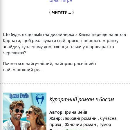
Ціна: 19грн
( Читати... )
Що буде, якщо амбітна дизайнерка з Києва переїде на літо в
Карпати, щоб реалізувати свій проєкт і першого ж ранку
знайде у купленому домі хлопця тільки у шароварах та
черевиках?
Почнеться найгучніший, найпристрасніший і
найсмішніший ре...
Курортний роман з босом
Автор:
Ірина Вейв
Жанр:
Любовні романи
,
Сучасна
проза
,
Жіночий роман
,
Гумор