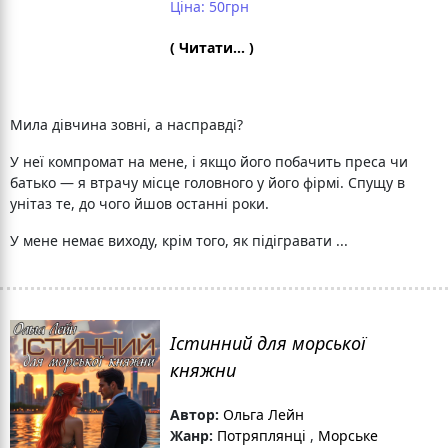
Ціна: 50грн
( Читати... )
Мила дівчина зовні, а насправді?
У неї компромат на мене, і якщо його побачить преса чи
батько — я втрачу місце головного у його фірмі. Спущу в
унітаз те, до чого йшов останні роки.
У мене немає виходу, крім того, як підігравати ...
Істинний для морської
княжни
Автор:
Ольга Лейн
Жанр:
Потряплянці
,
Морське