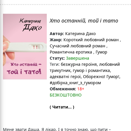
Хто останній, той і тато
Автор:
Катерина Дако
Жанр:
Короткий любовний роман
,
Сучасний любовний роман
,
Романтична еротика
,
Гумор
Статус:
Завершена
Теги:
безжурна героїня
, любовний
трикутник
, гумор і романтика
,
адекватні герої
, Оборежно! Гумор!
,
#добірка_книг_з_гумором
Обмеження:
18+
БЕЗКОШТОВНО
( Читати... )
Мене звати Даша. Я лікар. І я точно знаю, що пити –