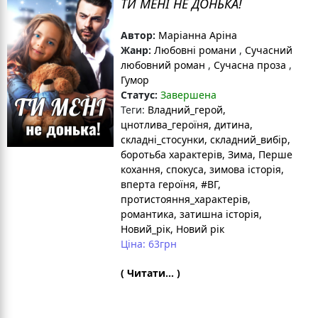
ТИ МЕНІ НЕ ДОНЬКА!
Автор:
Маріанна Аріна
Жанр:
Любовні романи
,
Сучасний
любовний роман
,
Сучасна проза
,
Гумор
Статус:
Завершена
Теги:
Владний_герой
,
цнотлива_героїня
, дитина
,
складні_стосунки
, складний_вибір
,
боротьба характерів
, Зима
, Перше
кохання
, спокуса
, зимова історія
,
вперта героїня
, #ВГ
,
протистояння_характерів
,
романтика
, затишна історія
,
Новий_рік
, Новий рік
Ціна: 63грн
( Читати... )