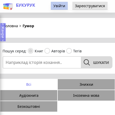
БУКУРУК
Увійти
Зареєструватися
< Жанри >
Головна
>
Гумор
Пошук серед:
Книг
Авторів
Тегів
ШУКАТИ
Всі
Знижки
Аудіокнига
Іноземна мова
Безкоштовні