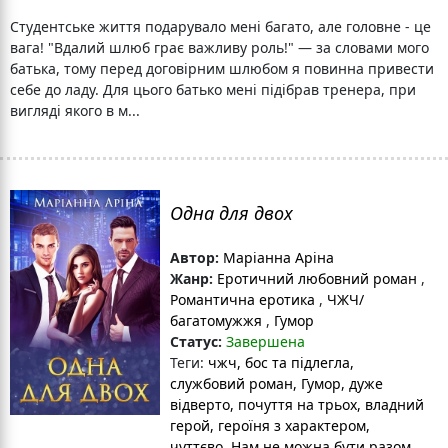
Студентське життя подарувало мені багато, але головне - це
вага! "Вдалий шлюб грає важливу роль!" — за словами мого
батька, тому перед договірним шлюбом я повинна привести
себе до ладу. Для цього батько мені підібрав тренера, при
вигляді якого в м...
Одна для двох
Автор:
Маріанна Аріна
Жанр:
Еротичний любовний роман
,
Романтична еротика
,
ЧЖЧ/
багатомужжя
,
Гумор
Статус:
Завершена
Теги:
чжч
, бос та підлегла
,
службовий роман
, Гумор
, дуже
відверто
, почуття на трьох
, владний
герой
, героїня з характером
,
чуттєво
, Нам не можна бути разом
,