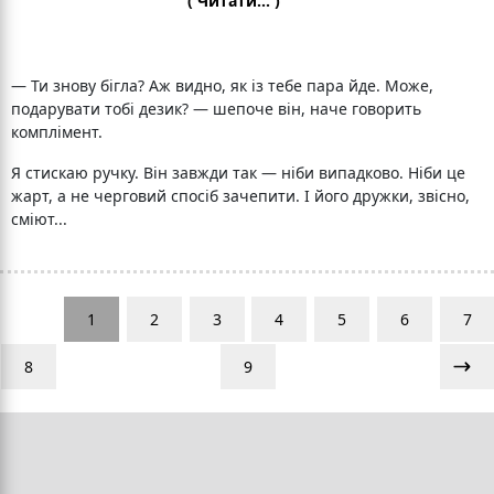
( Читати... )
— Ти знову бігла? Аж видно, як із тебе пара йде. Може,
подарувати тобі дезик? — шепоче він, наче говорить
комплімент.
Я стискаю ручку. Він завжди так — ніби випадково. Ніби це
жарт, а не черговий спосіб зачепити. І його дружки, звісно,
сміют...
1
2
3
4
5
6
7
8
9