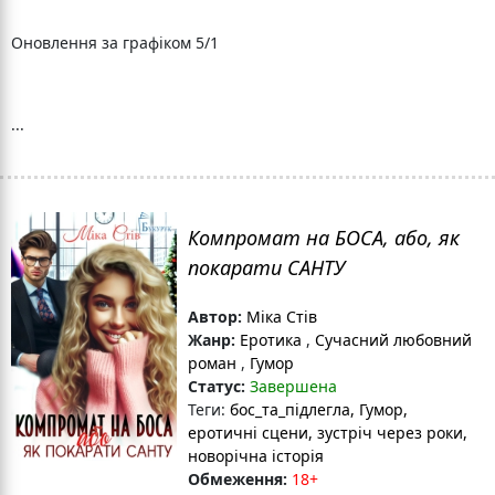
Оновлення за графіком 5/1
...
Компромат на БОСА, або, як
покарати САНТУ
Автор:
Міка Стів
Жанр:
Еротика
,
Сучасний любовний
роман
,
Гумор
Статус:
Завершена
Теги:
бос_та_підлегла
, Гумор
,
еротичні сцени
, зустріч через роки
,
новорічна історія
Обмеження:
18+