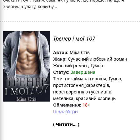
звернула увагу, коли бу...
Тренер і мої 107
Автор:
Міка Стів
Жанр:
Сучасний любовний роман
,
Жіночий роман
,
Гумор
Статус:
Завершена
Теги:
незаймана героїня
, Гумор
,
протистояння_характерів
,
перетворення з гусениці в
метелика
, красивий хлопець
Обмеження:
18+
Ціна: 65грн
( Читати... )