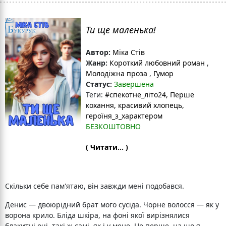
Ти ще маленька!
Автор:
Міка Стів
Жанр:
Короткий любовний роман
,
Молодіжна проза
,
Гумор
Статус:
Завершена
Теги:
#спекотне_літо24
, Перше
кохання
, красивий хлопець
,
героїня_з_характером
БЕЗКОШТОВНО
( Читати... )
Скільки себе пам'ятаю, він завжди мені подобався.
Денис — двоюрідний брат мого сусіда. Чорне волосся — як у
ворона крило. Бліда шкіра, на фоні якої вирізнялися
блакитні очі, такі ж самі, як і у мене. Це перше, на що я