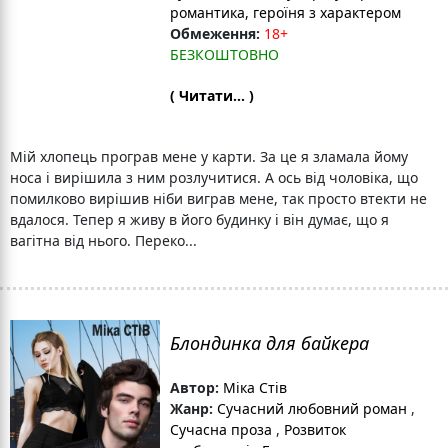
романтика
, героїня з характером
Обмеження:
18+
БЕЗКОШТОВНО
( Читати... )
Мій хлопець програв мене у карти. За це я зламала йому
носа і вирішила з ним розлучитися. А ось від чоловіка, що
помилково вирішив ніби виграв мене, так просто втекти не
вдалося. Тепер я живу в його будинку і він думає, що я
вагітна від нього. Переко...
Блондинка для байкера
Автор:
Міка Стів
Жанр:
Сучасний любовний роман
,
Сучасна проза
,
Розвиток