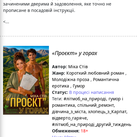
зачиненими дверима й задоволення, яке точно не
прописане в посадовій інструкції.
<...
«Проєкт» у горах
Автор:
Міка Стів
Жанр:
Короткий любовний роман
,
Молодіжна проза
,
Романтична
еротика
,
Гумор
Статус:
В процесі написання
Теги:
#літмоб_на_природі
, гумор і
романтика
, спільний_ремонт
,
дівчина_з_міста
, хлопець_з_Карпат
,
відверто_гаряче
,
#літмоб_на_природі_другий_тиждень
Обмеження:
18+