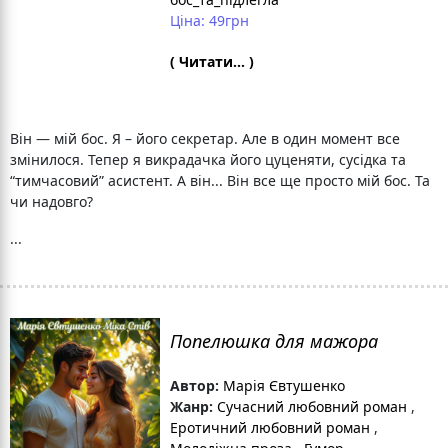
Ціна: 49грн
( Читати... )
Він — мій бос. Я – його секретар. Але в один момент все
змінилося. Тепер я викрадачка його цуценяти, сусідка та
“тимчасовий” асистент. А він... Він все ще просто мій бос. Та
чи надовго?
...
Попелюшка для мажора
Автор:
Марія Євтушенко
Жанр:
Сучасний любовний роман
,
Еротичний любовний роман
,