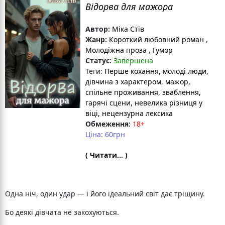
Відорва для мажора
Автор:
Міка Стів
Жанр:
Короткий любовний роман
,
Молодіжна проза
,
Гумор
Статус:
Завершена
Теги:
Перше кохання
, молоді люди
,
дівчина з характером
, мажор
,
спільне проживання
, зваблення
,
гарячі сцени
, невелика різниця у
віці
, нецензурна лексика
Обмеження:
18+
Ціна: 60грн
( Читати... )
Одна ніч, один удар — і його ідеальний світ дає тріщину.
Бо деякі дівчата не закохуються.