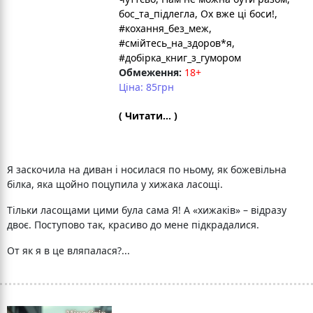
бос_та_підлегла
, Ох вже ці боси!
,
#кохання_без_меж
,
#смійтесь_на_здоров*я
,
#добірка_книг_з_гумором
Обмеження:
18+
Ціна: 85грн
( Читати... )
Я заскочила на диван і носилася по ньому, як божевільна
білка, яка щойно поцупила у хижака ласощі.
Тільки ласощами цими була сама Я! А «хижаків» – відразу
двоє. Поступово так, красиво до мене підкрадалися.
От як я в це вляпалася?...