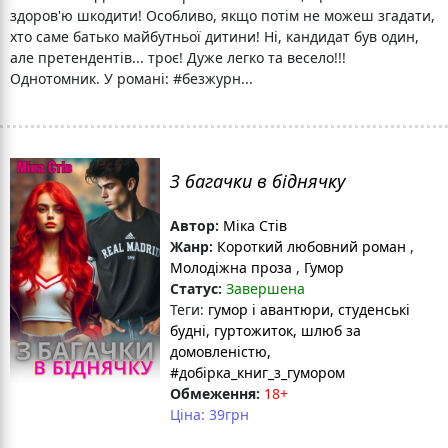
здоров'ю шкодити! Особливо, якщо потім не можеш згадати,
хто саме батько майбутньої дитини! Ні, кандидат був один,
але претендентів... троє! Дуже легко та весело!!!
Однотомник. У романі: #безжурн...
З багачки в біднячку
Автор:
Міка Стів
Жанр:
Короткий любовний роман
,
Молодіжна проза
,
Гумор
Статус:
Завершена
Теги:
гумор і авантюри
, студенські
будні
, гуртожиток
, шлюб за
домовленістю
,
#добірка_книг_з_гумором
Обмеження:
18+
Ціна: 39грн