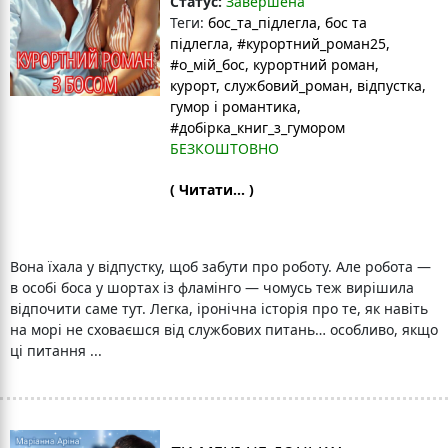
Статус:
Завершена
Теги:
бос_та_підлегла
, бос та
підлегла
, #курортний_роман25
,
#о_мій_бос
, курортний роман
,
курорт
, службовий_роман
, відпустка
,
гумор і романтика
,
#добірка_книг_з_гумором
БЕЗКОШТОВНО
( Читати... )
Вона їхала у відпустку, щоб забути про роботу. Але робота —
в особі боса у шортах із фламінго — чомусь теж вирішила
відпочити саме тут. Легка, іронічна історія про те, як навіть
на морі не сховаєшся від службових питань… особливо, якщо
ці питання ...