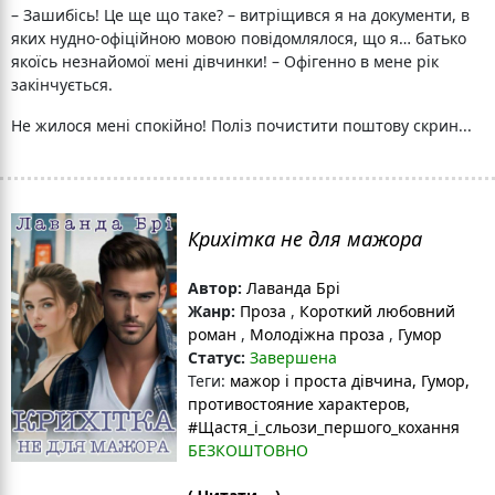
– Зашибісь! Це ще що таке? – витріщився я на документи, в
яких нудно-офіційною мовою повідомлялося, що я… батько
якоїсь незнайомої мені дівчинки! – Офігенно в мене рік
закінчується.
Не жилося мені спокійно! Поліз почистити поштову скрин...
Крихітка не для мажора
Автор:
Лаванда Брі
Жанр:
Проза
,
Короткий любовний
роман
,
Молодіжна проза
,
Гумор
Статус:
Завершена
Теги:
мажор і проста дівчина
, Гумор
,
противостояние характеров
,
#Щастя_і_сльози_першого_кохання
БЕЗКОШТОВНО