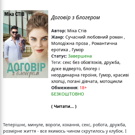
Договір з блогером
Автор:
Міка Стів
Жанр:
Сучасний любовний роман
,
Молодіжна проза
,
Романтична
еротика
,
Гумор
Статус:
Завершена
Теги:
секс без обов'язків
, дружба
,
дуже відверто
, блогер і
неординарна героїня
, Гумор
, красиві
хлопці, погані дівчата, мотоцикли
Обмеження:
18+
БЕЗКОШТОВНО
( Читати... )
Теперішнє, минуле, вороги, кохання, секс, робота, дружба,
розмірне життя - все якимось чином скрутилось у клубок. І