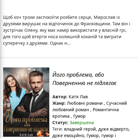
Щоб хоч трохи заспокоїти розбите серце, Мирослав із
друзями вирушає на відпочинок до Франківщини. Там він і
зустрічає Олену, яку має намір використати у власній грі,
для того щоб втерти носа колишній коханій та виграти
суперечку з друзями. Однак н...
Його проблема, або
Поверненню не підлягає
Автор:
Катя Лав
Жанр:
Любовні романи
,
Сучасний
любовний роман
,
Романтична
еротика
,
Гумор
Статус:
Завершена
Теги:
владний герой
, дуже відверто
,
дуже емоційно
, Гумор
, гумор і