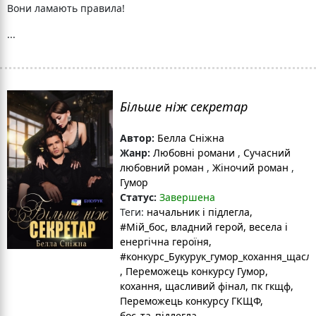
Вони ламають правила!
...
Більше ніж секретар
Автор:
Белла Сніжна
Жанр:
Любовні романи
,
Сучасний
любовний роман
,
Жіночий роман
,
Гумор
Статус:
Завершена
Теги:
начальник і підлегла
,
#Мій_бос
, владний герой
, весела і
енергічна героїня
,
#конкурс_Букурук_гумор_кохання_щасл
, Переможець конкурсу Гумор,
кохання, щасливий фінал
, пк гкщф
,
Переможець конкурсу ГКЩФ
,
бос_та_підлегла