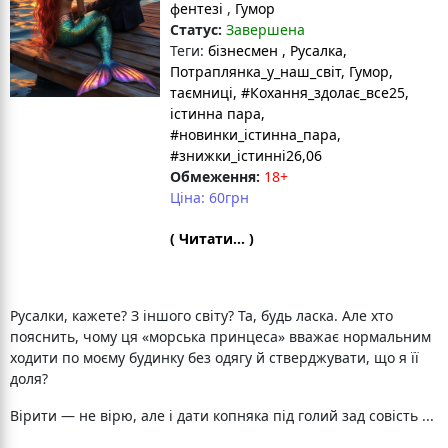
фентезі
,
Гумор
Статус:
Завершена
Теги:
бізнесмен
, Русалка
,
Потраплянка_у_наш_світ
, Гумор
,
таємниці
, #Кохання_здолає_все25
,
істинна пара
,
#новинки_істинна_пара
,
#знижки_істинні26,06
Обмеження:
18+
Ціна: 60грн
( Читати... )
Русалки, кажете? З іншого світу? Та, будь ласка. Але хто
пояснить, чому ця «морська принцеса» вважає нормальним
ходити по моєму будинку без одягу й стверджувати, що я її
доля?
Вірити — не вірю, але і дати копняка під голий зад совість ...