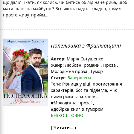
що далі? Тікати, як колись, чи битись об лід наче риба, щоб
мати шанс на майбутнє? Все якось надто складно, тому я
просто живу, прийм...
Попелюшка з Франківщини
Автор:
Марія Євтушенко
Жанр:
Любовні романи
,
Проза
,
Молодіжна проза
,
Гумор
Статус:
Завершена
Теги:
Різниця у віці
, протистояння
характерів
, бос та підлегла
, між
ними роки та кохання
,
#Молодіжна_проза1
,
#добірка_книг_з_гумором
БЕЗКОШТОВНО
( Читати... )