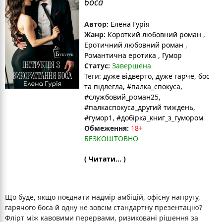
боса
Автор:
Елена Гурія
Жанр:
Короткий любовний роман
,
Еротичний любовний роман
,
Романтична еротика
,
Гумор
Статус:
Завершена
Теги:
дуже відверто
, дуже гарче
, бос
та підлегла
, #палка_спокуса
,
#службовий_роман25
,
#палкаспокуса_другий тиждень
,
#гумор1
, #добірка_книг_з_гумором
Обмеження:
18+
БЕЗКОШТОВНО
( Читати... )
Що буде, якщо поєднати надмір амбіцій, офісну напругу,
гарячого боса й одну не зовсім стандартну презентацію?
Флірт між кавовими перервами, ризиковані рішення за