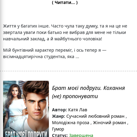
( Читати... )
Життя у багатих інше. Часто чула таку думку, та я на це не
звертала уваги поки батько не вибрав для мене не тільки
навчальний заклад, а й майбутнього чоловіка!
Мій бунтівний характер переміг, і ось тепер я —
вісімнадцятирічна студентка, яка ...
Брат моєї подруги. Кохання
(не) пропонувати
Автор:
Катя Лав
Жанр:
Сучасний любовний роман
,
Молодіжна проза
,
Жіночий роман
,
Гумор
Статус:
Завершена