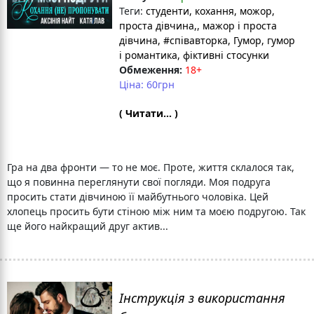
Теги:
студенти
, кохання
, можор
,
проста дівчина,
, мажор і проста
дівчина
, #співавторка
, Гумор
, гумор
і романтика
, фіктивні стосунки
Обмеження:
18+
Ціна: 60грн
( Читати... )
Гра на два фронти — то не моє. Проте, життя склалося так,
що я повинна переглянути свої погляди. Моя подруга
просить стати дівчиною її майбутнього чоловіка. Цей
хлопець просить бути стіною між ним та моєю подругою. Так
ще його найкращий друг актив...
Інструкція з використання