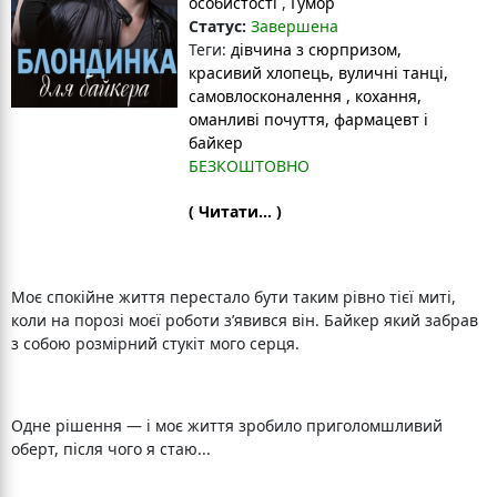
особистості
,
Гумор
Статус:
Завершена
Теги:
дівчина з сюрпризом
,
красивий хлопець
, вуличні танці
,
самовлосконалення
, кохання
,
оманливі почуття
, фармацевт і
байкер
БЕЗКОШТОВНО
( Читати... )
Моє спокійне життя перестало бути таким рівно тієї миті,
коли на порозі моєї роботи зʼявився він. Байкер який забрав
з собою розмірний стукіт мого серця.
Одне рішення — і моє життя зробило приголомшливий
оберт, після чого я стаю...