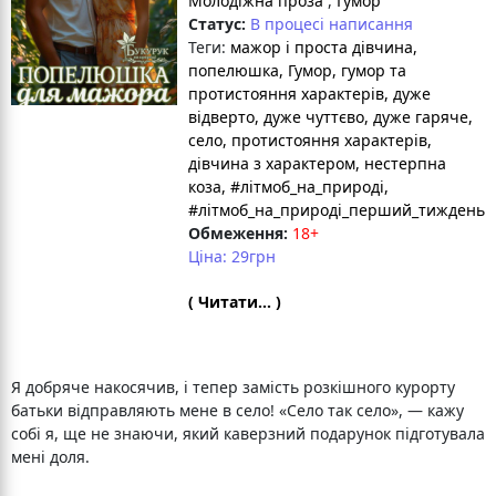
Молодіжна проза
,
Гумор
Статус:
В процесі написання
Теги:
мажор і проста дівчина
,
попелюшка
, Гумор
, гумор та
протистояння характерів
, дуже
відверто
, дуже чуттєво
, дуже гаряче
,
село
, протистояння характерів
,
дівчина з характером
, нестерпна
коза
, #літмоб_на_природі
,
#літмоб_на_природі_перший_тиждень
Обмеження:
18+
Ціна: 29грн
( Читати... )
Я добряче накосячив, і тепер замість розкішного курорту
батьки відправляють мене в село! «Село так село», — кажу
собі я, ще не знаючи, який каверзний подарунок підготувала
мені доля.