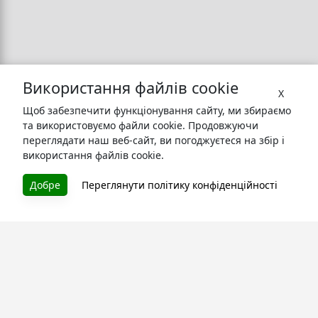
Використання файлів cookie
X
Щоб забезпечити функціонування сайту, ми збираємо
та використовуємо файли cookie. Продовжуючи
переглядати наш веб-сайт, ви погоджуєтеся на збір і
використання файлів cookie.
Добре
Переглянути політику конфіденційності
БУКУРУК
Літературна платформа і бібліотека книг, які можна
безкоштовно читати онлайн. Тут Ви зможете читати
книги в процесі їх створення та першими після
завершення. Спілкуйтесь з авторами. Також зручно