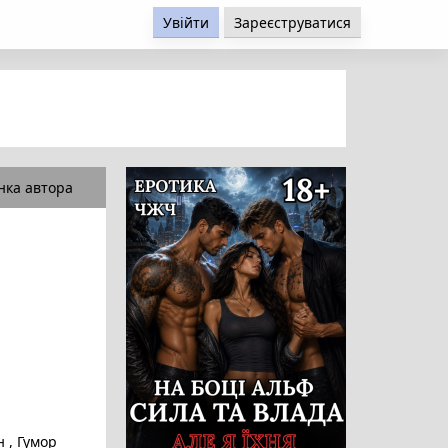
Увійти
Зареєструватися
нка автора
ан
,
Гумор