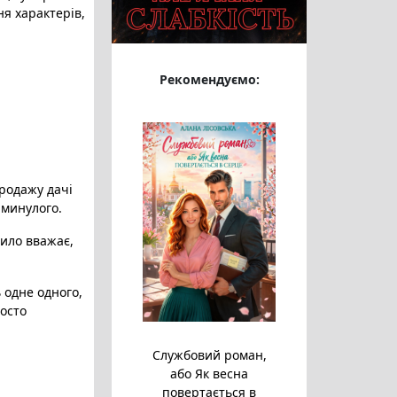
ня характерів
,
Рекомендуємо:
продажу дачі
у минулого.
рило вважає,
 одне одного,
росто
Службовий роман,
або Як весна
повертається в