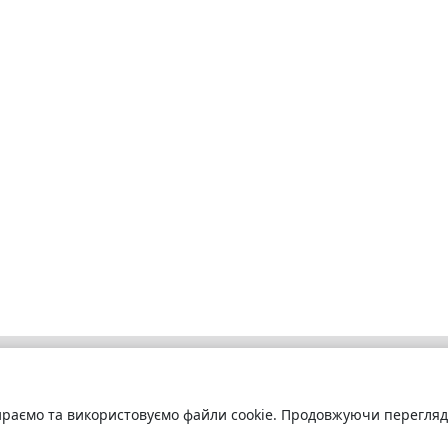
раємо та використовуємо файли cookie. Продовжуючи переглядат
бліотека
Про сервіс
труйтесь
та читайте
Технічна підтримка