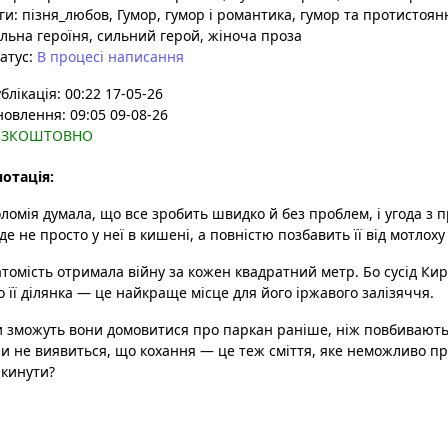
ги:
пізня_любов
, Гумор
, гумор і романтика
, гумор та протистоян
льна героїня
, сильний герой
, жіноча проза
атус:
В процесі написання
блікація: 00:22 17-05-26
овлення: 09:05 09-08-26
ЕЗКОШТОВНО
отація:
ломія думала, що все зробить швидко й без проблем, і угода з 
де не просто у неї в кишені, а повністю позбавить її від мотлох
томість отримала війну за кожен квадратний метр. Бо сусід Ки
 її ділянка — це найкраще місце для його іржавого залізяччя.
 зможуть вони домовитися про паркан раніше, ніж повбивають
чи не виявиться, що кохання — це теж сміття, яке неможливо п
кинути?