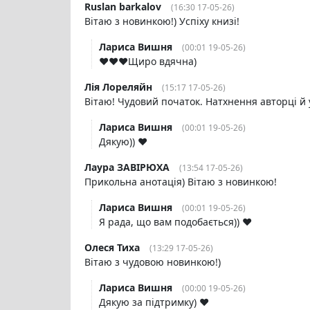
Ruslan barkalov
(16:30 17-05-26)
Вітаю з новинкою!) Успіху книзі!
Лариса Вишня
(00:01 19-05-26)
❤️❤️❤️Щиро вдячна)
Лія Лореляйн
(15:17 17-05-26)
Вітаю! Чудовий початок. Натхнення авторці й у
Лариса Вишня
(00:01 19-05-26)
Дякую)) ❤️
Лаура ЗАВІРЮХА
(13:54 17-05-26)
Прикольна анотація) Вітаю з новинкою!
Лариса Вишня
(00:01 19-05-26)
Я рада, що вам подобається)) ❤️
Олеся Тиха
(13:29 17-05-26)
Вітаю з чудовою новинкою!)
Лариса Вишня
(00:00 19-05-26)
Дякую за підтримку) ❤️