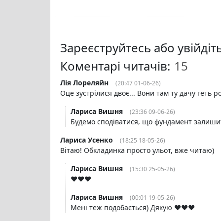
Зареєструйтесь або увійді
Коментарі читачів:
Лія Лореляйн
(20:47 01-06-26)
Оце зустрілися двоє... Вони там ту дачу геть 
Лариса Вишня
(23:36 09-06-26)
Будемо сподіватися, що фундамент залишит
Лариса Усенко
(18:25 18-05-26)
Вітаю! Обкладинка просто ульот, вже читаю)
Лариса Вишня
(15:30 25-05-26)
❤️❤️❤️
Лариса Вишня
(00:01 19-05-26)
Мені теж подобається) Дякую ❤️❤️❤️