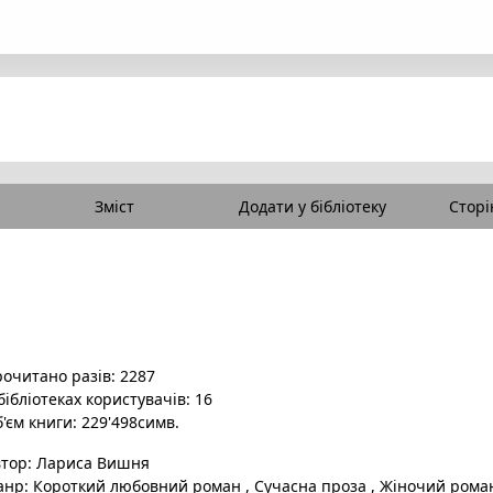
Зміст
Додати у бібліотеку
Сторі
очитано разів: 2287
бібліотеках користувачів: 16
'єм книги: 229'498симв.
втор:
Лариса Вишня
анр:
Короткий любовний роман
,
Сучасна проза
,
Жіночий ром