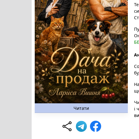
Те
си
Ст
Пу
Он
Б
Ан
Со
бу
На
що
Чи
Читати
і 
ви