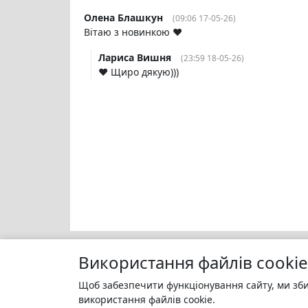
Олена Блашкун
(09:06 17-05-26)
Вітаю з новинкою ❤️
Лариса Вишня
(23:59 18-05-26)
❤️ Щиро дякую)))
Використання файлів cookie
Щоб забезпечити функціонування сайту, ми зби
Моя бі
БУКУРУК
використання файлів cookie.
Зареєс