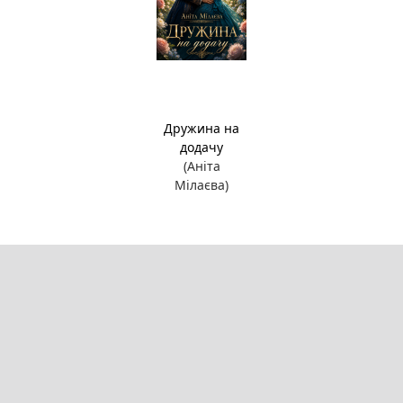
Дружина на
додачу
(Аніта
Мілаєва)