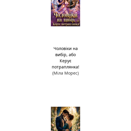
Чоловіки на
вибір, або
Керує
потраплянка!
(Міла Морес)