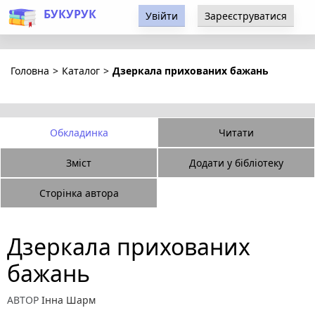
БУКУРУК
Увійти
Зареєструватися
Головна
>
Каталог
>
Дзеркала прихованих бажань
Обкладинка
Читати
Зміст
Додати у бібліотеку
Сторінка автора
Дзеркала прихованих
бажань
АВТОР
Інна Шарм