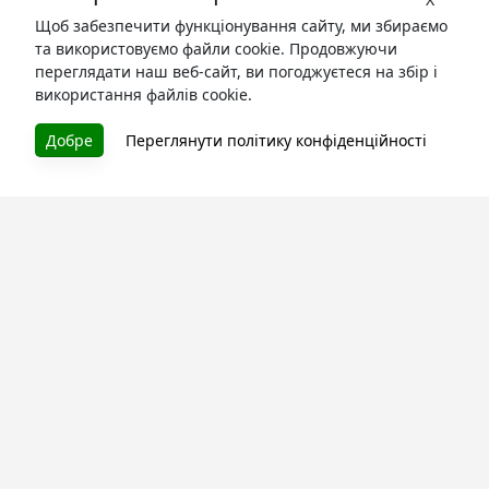
Щоб забезпечити функціонування сайту, ми збираємо
та використовуємо файли cookie. Продовжуючи
переглядати наш веб-сайт, ви погоджуєтеся на збір і
використання файлів cookie.
БУКУРУК
Добре
Переглянути політику конфіденційності
Літературна платформа і бібліотека книг, які можна
безкоштовно читати онлайн. Тут Ви зможете читати
книги в процесі їх створення та першими після
завершення. Спілкуйтесь з авторами. Також зручно
читати книги з телефона.
Моя бібліотека
Зареєструйтесь
та читайте улюблені книги онлайн
Про сервіс
Технічна підтримка
Угода користування
Політика конфіденційності