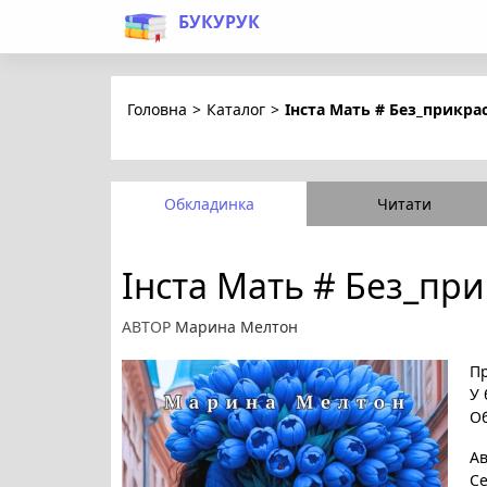
БУКУРУК
Головна
>
Каталог
>
Інста Мать # Без_прикра
Обкладинка
Читати
Інста Мать # Без_пр
АВТОР
Марина Мелтон
Пр
У 
Об
А
Се