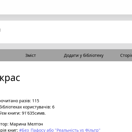
с
Зміст
Додати у бібліотеку
Сторі
икрас
очитано разів: 115
бібліотеках користувачів: 6
'єм книги: 91'635симв.
втор:
Марина Мелтон
рія книг:
#Без_Пафосу або "Реальність vs Фільтр"