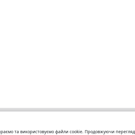
раємо та використовуємо файли cookie. Продовжуючи переглядат
бліотека
Про сервіс