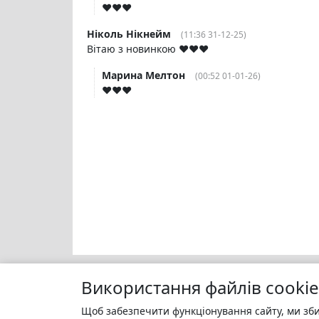
❤️❤️❤️
Ніколь Нікнейм
(11:36 31-12-25)
Вітаю з новинкою ❤️❤️❤️
Марина Мелтон
(00:52 01-01-26)
❤️❤️❤️
Використання файлів cookie
Щоб забезпечити функціонування сайту, ми зби
Моя бі