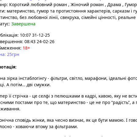
анр:
Короткий любовний роман
,
Жіночий роман
,
Драма
,
Гумор
ги:
материнство
, гумор та протистояння характерів
, сарказм і 
тинство
, без любовної лінії
, свекруха
, сімейні цінності
, реальне
атус:
Завершена
блікація: 10:07 31-12-25
вершення: 08:43 24-02-26
бмеження:
18+
на: 25грн
отація:
на зірка інстаблогінгу - фільтри, світло, марафони, ідеальні фото 
ці. А потім… дві смужки.
пер її стрічка - це селфі з пелюшками в кадрі, кавою, яку не вст
сними постами про те, що материнство - це не про “радість”, а
иживання.
онічна сповідь жінки, яка чесно визнає, як це бути мамою. І го
лосно - ховаючи втому за фільтрами.