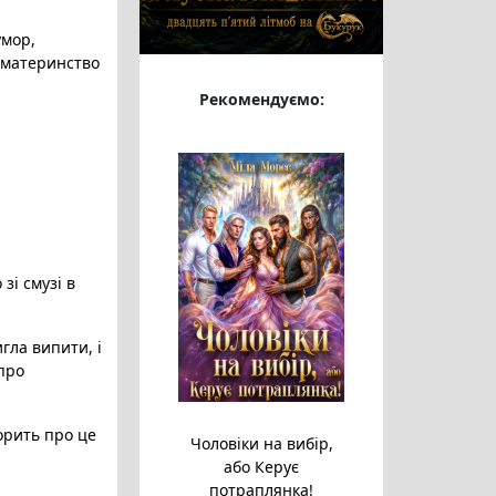
гумор
,
 материнство
Рекомендуємо:
зі смузі в
игла випити, і
 про
ворить про це
Чоловіки на вибір,
або Керує
потраплянка!