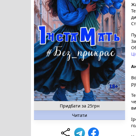
Ж
Те
ди
Ст
Пу
За
О
Ці
Ан
Во
ру
Те
че
Придбати за 25грн
в
Читати
Ір
го