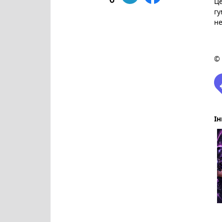
Це
гу
не
© 
Ін