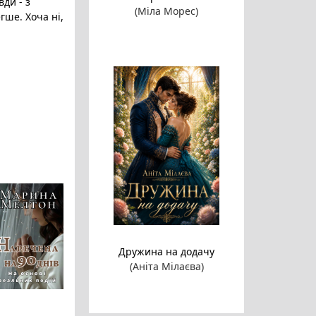
вди - з
(Міла Морес)
гше. Хоча ні,
Дружина на додачу
(Аніта Мілаєва)