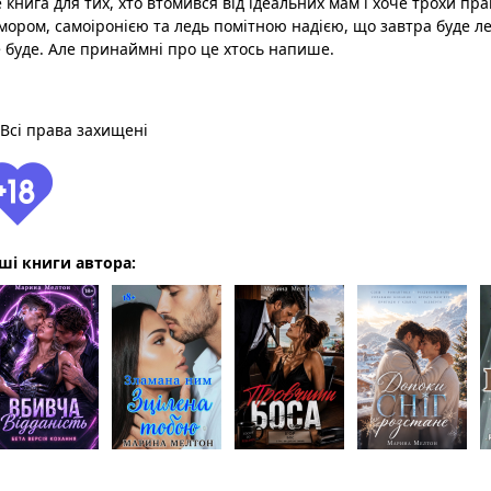
 книга для тих, хто втомився від ідеальних мам і хоче трохи пра
мором, самоіронією та ледь помітною надією, що завтра буде ле
 буде. Але принаймні про це хтось напише.
Всі права захищені
ші книги автора: