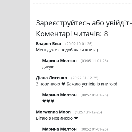
Зареєструйтесь або увійді
Коментарі читачів:
Еларен Веш
(20:02 10-01-26)
Мені дуже сподобалася книга)
Марина Мелтон
(03:05 11-01-26)
дякую
Діана Лисенко
(20:22 31-12-25)
З новинкою ❤️ Бажаю успіхів із книгою!
Марина Мелтон
(00:52 01-01-26)
❤️❤️❤️
Morwenna Moon
(13:57 31-12-25)
Вітаю з новинкою ❤️
Марина Мелтон
(00:52 01-01-26)