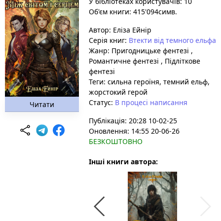
У бібліотеках користувачів: 10
Об'єм книги: 415'094симв.
Автор:
Еліза Ейнір
Серія книг:
Втекти від темного ельфа
Жанр:
Пригодницьке фентезі
,
Романтичне фентезі
,
Підліткове
фентезі
Теги:
сильна героїня
, темний ельф
,
жорстокий герой
Статус:
В процесі написання
Читати
Публікація: 20:28 10-02-25
Оновлення: 14:55 20-06-26
БЕЗКОШТОВНО
Інші книги автора: