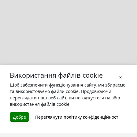
Використання файлів cookie
X
Щоб забезпечити функціонування сайту, ми збираємо
та використовуємо файли cookie. Продовжуючи
переглядати наш веб-сайт, ви погоджуєтеся на збір і
використання файлів cookie.
БУКУРУК
Добре
Переглянути політику конфіденційності
Літературна платформа і бібліотека книг, які можна
безкоштовно читати онлайн. Тут Ви зможете читати
книги в процесі їх створення та першими після