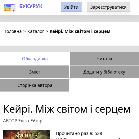
БУКУРУК
Увійти
Зареєструватися
Головна
>
Каталог
>
Кейрі. Між світом і серцем
Обкладинка
Читати
Зміст
Додати у бібліотеку
Сторінка автора
Кейрі. Між світом і серцем
АВТОР
Еліза Ейнір
Прочитано разів: 528