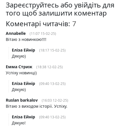
Зареєструйтесь або увійдіть для
того щоб залишити коментар
Коментарі читачів:
Annabelle
(11:07 15-02-25)
Вітаю з новинкою!!!!
Еліза Ейнір
(18:17 15-02-25)
Дякую)
Емма Стриж
(18:38 12-02-25)
Успіху новинці)
Еліза Ейнір
(09:40 13-02-25)
Дякую)
Ruslan barkalov
(16:03 12-02-25)
Вітаю з виходом історії. Успіху.
Еліза Ейнір
(09:40 13-02-25)
Дякую!