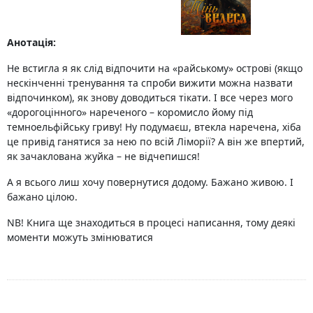
Анотація:
Не встигла я як слід відпочити на «райському» острові (якщо
нескінченні тренування та спроби вижити можна назвати
відпочинком), як знову доводиться тікати. І все через мого
«дорогоцінного» нареченого – коромисло йому під
темноельфійську гриву! Ну подумаєш, втекла наречена, хіба
це привід ганятися за нею по всій Ліморії? А він же впертий,
як зачаклована жуйка – не відчепишся!
А я всього лиш хочу повернутися додому. Бажано живою. І
бажано цілою.
NB! Книга ще знаходиться в процесі написання, тому деякі
моменти можуть змінюватися