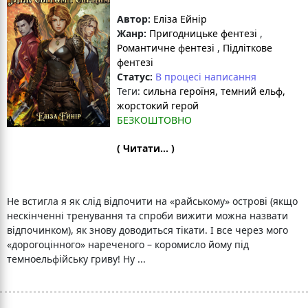
Автор:
Еліза Ейнір
Жанр:
Пригодницьке фентезі
,
Романтичне фентезі
,
Підліткове
фентезі
Статус:
В процесі написання
Теги:
сильна героїня
, темний ельф
,
жорстокий герой
БЕЗКОШТОВНО
( Читати... )
Не встигла я як слід відпочити на «райському» острові (якщо
нескінченні тренування та спроби вижити можна назвати
відпочинком), як знову доводиться тікати. І все через мого
«дорогоцінного» нареченого – коромисло йому під
темноельфійську гриву! Ну ...