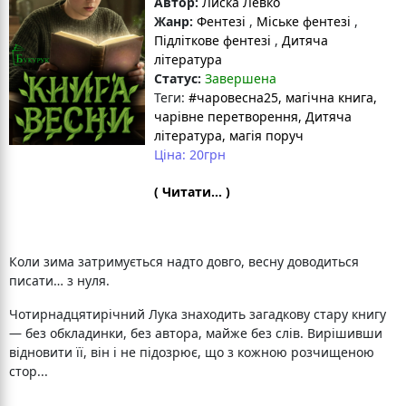
Автор:
Лиска Левко
Жанр:
Фентезі
,
Міське фентезі
,
Підліткове фентезі
,
Дитяча
література
Статус:
Завершена
Теги:
#чаровесна25
, магічна книга
,
чарівне перетворення
, Дитяча
література
, магія поруч
Ціна: 20грн
( Читати... )
Коли зима затримується надто довго, весну доводиться
писати… з нуля.
Чотирнадцятирічний Лука знаходить загадкову стару книгу
— без обкладинки, без автора, майже без слів. Вирішивши
відновити її, він і не підозрює, що з кожною розчищеною
стор...