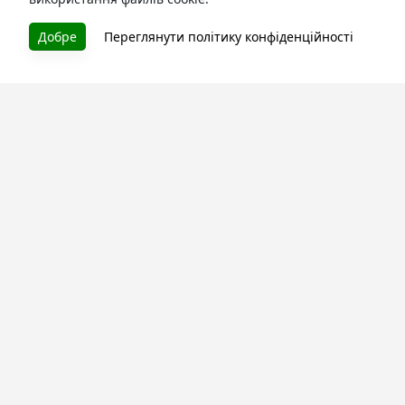
Добре
Переглянути політику конфіденційності
БУКУРУК
Літературна платформа і бібліотека книг, які можна
безкоштовно читати онлайн. Тут Ви зможете читати
книги в процесі їх створення та першими після
завершення. Спілкуйтесь з авторами. Також зручно
читати книги з телефона.
Моя бібліотека
Зареєструйтесь
та читайте улюблені книги онлайн
Про сервіс
Технічна підтримка