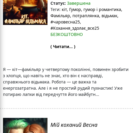
Статус:
Завершена
Теги:
кіт
, Гумор
, гумор і романтика
,
Фамільяр
, потраплянка
, відьмак
,
#чаровесна25
,
#Кохання_здолає_все25
БЕЗКОШТОВНО
( Читати... )
Я — кіт—фамільяр у четвертому поколінні, повинен зробити
з хлопця, що навіть не знає, хто він є насправді,
справжнього відьмака. Робота — це важка та
енергозатратна. Але і я не простий рудий пухнастик! Уже
потираю лапки від передчуття його майбутн...
Мій коханий Весна