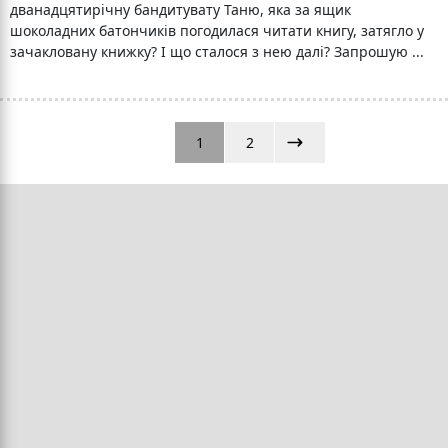
дванадцятирічну бандитувату Таню, яка за ящик
шоколадних батончиків погодилася читати книгу, затягло у
зачакловану книжку? І що сталося з нею далі? Запрошую ...
1
2