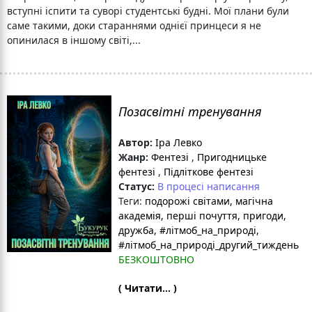
вступні іспити та суворі студентські будні. Мої плани були
саме такими, доки стараннями однієї принцеси я не
опинилася в іншому світі,...
Позасвітні тренування
Автор:
Іра Левко
Жанр:
Фентезі
,
Пригодницьке
фентезі
,
Підліткове фентезі
Статус:
В процесі написання
Теги:
подорожі світами
, магічна
академія
, перші почуття
, пригоди
,
дружба
, #літмоб_на_природі
,
#літмоб_на_природі_другий_тиждень
БЕЗКОШТОВНО
( Читати... )