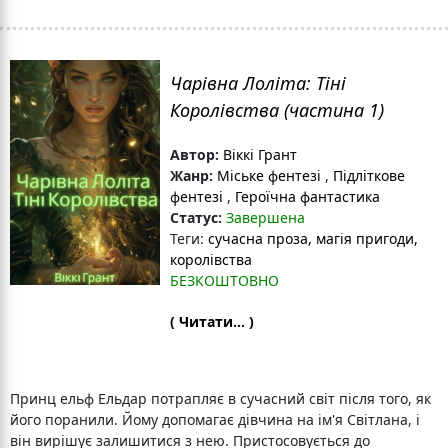
Чарівна Лоліта: Тіні
Королівства (частина 1)
Автор:
Віккі Грант
Жанр:
Міське фентезі
,
Підліткове
фентезі
,
Героїчна фантастика
Статус:
Завершена
Теги:
сучасна проза
, магія пригоди
,
королівства
БЕЗКОШТОВНО
( Читати... )
Принц ельф Ельдар потрапляє в сучасний світ після того, як
його поранили. Йому допомагає дівчина на ім'я Світлана, і
він вирішує залишитися з нею. Пристосовується до