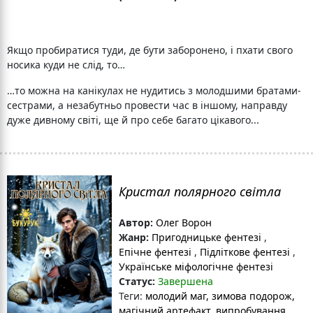
Якщо пробиратися туди, де бути заборонено, і пхати свого
носика куди не слід, то…
…то можна на канікулах не нудитись з молодшими братами-
сестрами, а незабутньо провести час в іншому, направду
дуже дивному світі, ще й про себе багато цікавого...
Кристал полярного світла
Автор:
Олег Ворон
Жанр:
Пригодницьке фентезі
,
Епічне фентезі
,
Підліткове фентезі
,
Українське міфологічне фентезі
Статус:
Завершена
Теги:
молодий маг
, зимова подорож
,
магічний артефакт
, випробування