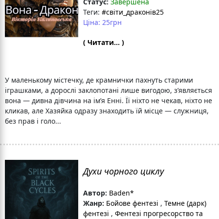
Статус:
Завершена
Теги:
#світи_драконів25
Ціна: 25грн
( Читати... )
У маленькому містечку, де крамнички пахнуть старими
іграшками, а дорослі заклопотані лише вигодою, з’являється
вона — дивна дівчина на ім’я Енні. Її ніхто не чекав, ніхто не
кликав, але Хазяйка одразу знаходить їй місце — служниця,
без прав і голо...
Духи чорного циклу
Автор:
Baden*
Жанр:
Бойове фентезі
,
Темне (дарк)
фентезі
,
Фентезі прогресорство та