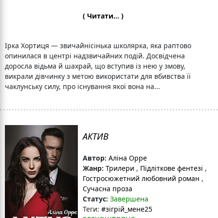
( Читати... )
Ірка Хортиця — звичайнісінька школярка, яка раптово
опинилася в центрі надзвичайних подій. Досвідчена
доросла відьма й шахрай, що вступив із нею у змову,
викрали дівчинку з метою використати для вбивства її
чаклунську силу, про існування якої вона на...
АКТИВ
Автор:
Аліна Орре
Жанр:
Трилери
,
Підліткове фентезі
,
Гостросюжетний любовний роман
,
Сучасна проза
Статус:
Завершена
Теги:
#зігрій_мене25