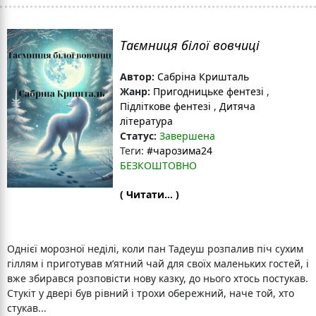
Таємниця білої вовчиці
Автор:
Сабріна Кришталь
Жанр:
Пригодницьке фентезі
,
Підліткове фентезі
,
Дитяча
література
Статус:
Завершена
Теги:
#чарозима24
БЕЗКОШТОВНО
( Читати... )
Однієї морозної неділі, коли пан Тадеуш розпалив піч сухим
гіллям і приготував м’ятний чай для своїх маленьких гостей, і
вже збирався розповісти нову казку, до нього хтось постукав.
Стукіт у двері був рівний і трохи обережний, наче той, хто
стукав...