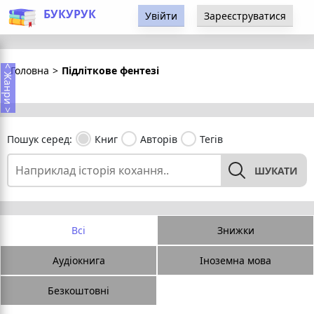
БУКУРУК
Увійти
Зареєструватися
< Жанри >
Головна
>
Підліткове фентезі
Пошук серед:
Книг
Авторів
Тегів
ШУКАТИ
Всі
Знижки
Аудіокнига
Іноземна мова
Безкоштовні