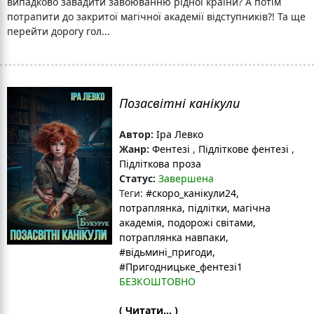
випадково завадити завоюванню рідної країни? А потім
потрапити до закритої магічної академії відступників?! Та ще
перейти дорогу гол...
Позасвітні канікули
Автор:
Іра Левко
Жанр:
Фентезі
,
Підліткове фентезі
,
Підліткова проза
Статус:
Завершена
Теги:
#скоро_канікули24
,
потраплянка
, підлітки
, магічна
академія
, подорожі світами
,
потраплянка навпаки
,
#відьмині_пригоди
,
#Пригодницьке_фентезі1
БЕЗКОШТОВНО
( Читати... )