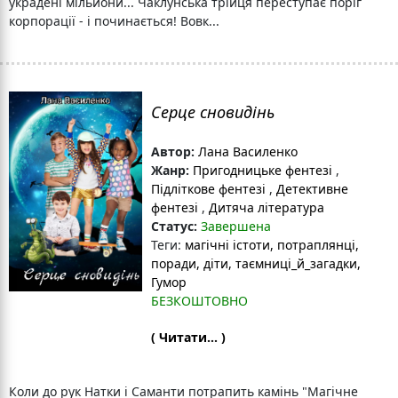
украдені мільйони... Чаклунська трійця переступає поріг
корпорації - і починається! Вовк...
Серце сновидінь
Автор:
Лана Василенко
Жанр:
Пригодницьке фентезі
,
Підліткове фентезі
,
Детективне
фентезі
,
Дитяча література
Статус:
Завершена
Теги:
магічні істоти
, потраплянці
,
поради
, діти
, таємниці_й_загадки
,
Гумор
БЕЗКОШТОВНО
( Читати... )
Коли до рук Натки і Саманти потрапить камінь "Магічне