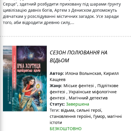
Серце", здатний розбудити приховану під шарами ґрунту
цивілізацію давніх богів, Артем з Дениском допоможуть
дівчаткам у розслідуванні містичних загадок. Усе заради
того, аби відродити древню силу,...
СЕЗОН ПОЛЮВАННЯ НА
ВІДЬОМ
Автор:
Илона Волынская, Кирилл
Кащеев
Жанр:
Міське фентезі
,
Підліткове
фентезі
,
Українське міфологічне
фентезі
,
Магічний детектив
Статус:
Завершена
Теги:
відьма
, сильні герої
,
становлення героїні
, Гумор
, магічні
істоти
БЕЗКОШТОВНО