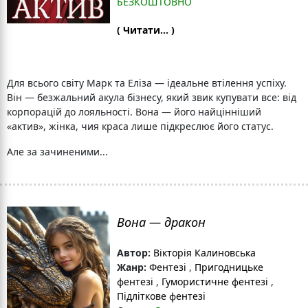
БЕЗКОШТОВНО
( Читати... )
Для всього світу Марк та Еліза — ідеальне втілення успіху.
Він — безжальний акула бізнесу, який звик купувати все: від
корпорацій до лояльності. Вона — його найцінніший
«актив», жінка, чия краса лише підкреслює його статус.
Але за зачиненими...
Вона — дракон
Автор:
Вікторія Калиновська
Жанр:
Фентезі
,
Пригодницьке
фентезі
,
Гумористичне фентезі
,
Підліткове фентезі