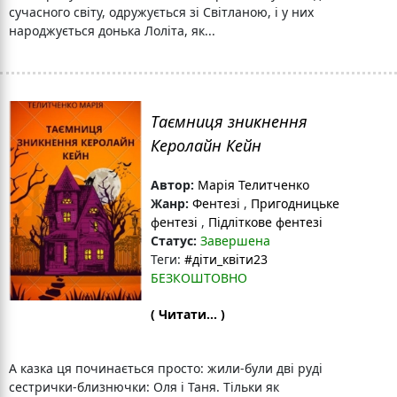
сучасного світу, одружується зі Світланою, і у них
народжується донька Лоліта, як...
Таємниця зникнення
Керолайн Кейн
Автор:
Марія Телитченко
Жанр:
Фентезі
,
Пригодницьке
фентезі
,
Підліткове фентезі
Статус:
Завершена
Теги:
#діти_квіти23
БЕЗКОШТОВНО
( Читати... )
А казка ця починається просто: жили-були дві руді
сестрички-близнючки: Оля і Таня. Тільки як