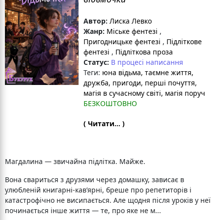
Автор:
Лиска Левко
Жанр:
Міське фентезі
,
Пригодницьке фентезі
,
Підліткове
фентезі
,
Підліткова проза
Статус:
В процесі написання
Теги:
юна відьма
, таємне життя
,
дружба
, пригоди
, перші почуття
,
магія в сучасному світі
, магія поруч
БЕЗКОШТОВНО
( Читати... )
Магдалина — звичайна підлітка. Майже.
Вона свариться з друзями через домашку, зависає в
улюбленій книгарні-кав’ярні, бреше про репетиторів і
катастрофічно не висипається. Але щодня після уроків у неї
починається інше життя — те, про яке не м...