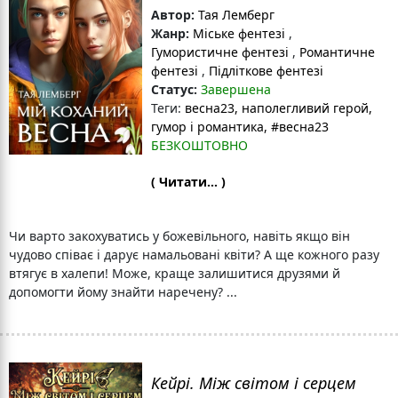
Автор:
Тая Лемберг
Жанр:
Міське фентезі
,
Гумористичне фентезі
,
Романтичне
фентезі
,
Підліткове фентезі
Статус:
Завершена
Теги:
весна23
, наполегливий герой
,
гумор і романтика
, #весна23
БЕЗКОШТОВНО
( Читати... )
Чи варто закохуватись у божевільного, навіть якщо він
чудово співає і дарує намальовані квіти? А ще кожного разу
втягує в халепи! Може, краще залишитися друзями й
допомогти йому знайти наречену? ...
Кейрі. Між світом і серцем