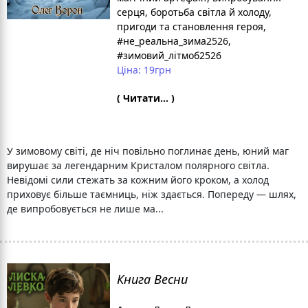
серця
, боротьба світла й холоду
,
пригоди та становлення героя
,
#не_реальна_зима2526
,
#зимовий_літмоб2526
Ціна: 19грн
( Читати... )
У зимовому світі, де ніч повільно поглинає день, юний маг
вирушає за легендарним Кристалом полярного світла.
Невідомі сили стежать за кожним його кроком, а холод
приховує більше таємниць, ніж здається. Попереду — шлях,
де випробовується не лише ма...
Книга Весни