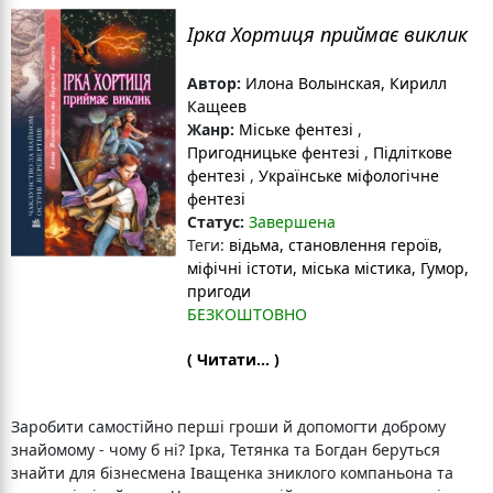
Ірка Хортиця приймає виклик
Автор:
Илона Волынская, Кирилл
Кащеев
Жанр:
Міське фентезі
,
Пригодницьке фентезі
,
Підліткове
фентезі
,
Українське міфологічне
фентезі
Статус:
Завершена
Теги:
відьма
, становлення героїв
,
міфічні істоти
, міська містика
, Гумор
,
пригоди
БЕЗКОШТОВНО
( Читати... )
Заробити самостійно перші гроши й допомогти доброму
знайомому - чому б ні? Ірка, Тетянка та Богдан беруться
знайти для бізнесмена Іващенка зниклого компаньона та