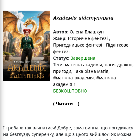
Академія відступників
Автор:
Олена Блашкун
Жанр:
Історичне фентезі
,
Пригодницьке фентезі
,
Підліткове
фентезі
Статус:
Завершена
Теги:
магічна академія
, наги
, дракон
,
пригоди
, Така різна магія
,
#магічна_академія
, #магічна
академія 1
БЕЗКОШТОВНО
( Читати... )
І треба ж так вляпатися! Добре, сама винна, що погодилася
на безглузду суперечку, але що з цього вийшло?! Як можна