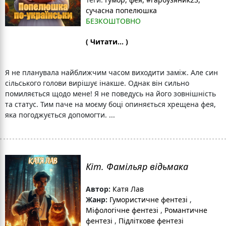
сучасна попелюшка
БЕЗКОШТОВНО
( Читати... )
Я не планувала найближчим часом виходити заміж. Але син
сільського голови вирішує інакше. Однак він сильно
помиляється щодо мене! Я не поведусь на його зовнішність
та статус. Тим паче на моєму боці опиняється хрещена фея,
яка погоджується допомогти. ...
Кіт. Фамільяр відьмака
Автор:
Катя Лав
Жанр:
Гумористичне фентезі
,
Міфологічне фентезі
,
Романтичне
фентезі
,
Підліткове фентезі