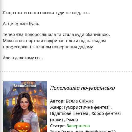
Якщо пхати свого носика куди не слід, то…
А, це ж вже було.
Тепер Єва подорослішала та стала куди обачнішою.
Міжсвітові портали відкриває тільки під наглядом
професорки, і з планом повернення додому.
Але в далекому св...
Попелюшка по-українськи
Автор:
Белла Сніжна
Жанр:
Гумористичне фентезі
,
Підліткове фентезі
,
Хорор фентезі
(жахи)
,
Гумор
Статус:
Завершена
Теги:
Гумор
, фея
, #гарбузяник23
,