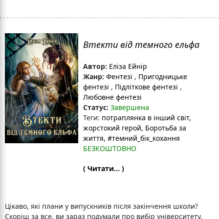
Втекти від темного ельфа
Автор:
Еліза Ейнір
Жанр:
Фентезі
,
Пригодницьке
фентезі
,
Підліткове фентезі
,
Любовне фентезі
Статус:
Завершена
Теги:
потраплянка в інший світ
,
жорстокий герой
, Боротьба за
життя
, #темний_бік_кохання
БЕЗКОШТОВНО
( Читати... )
Цікаво, які плани у випускників після закінчення школи?
Скоріш за все, ви зараз подумали про вибір університету,