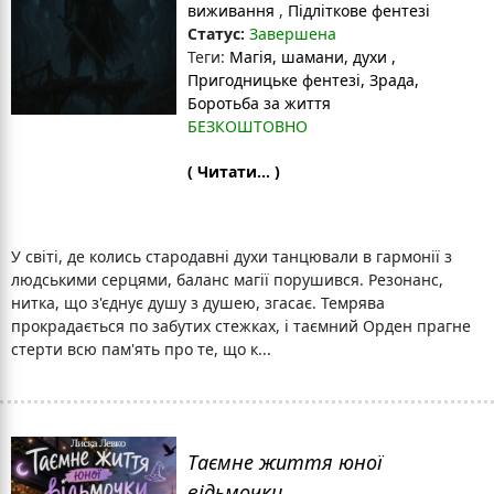
виживання
,
Підліткове фентезі
Статус:
Завершена
Теги:
Магія
, шамани
, духи
,
Пригодницьке фентезі
, Зрада
,
Боротьба за життя
БЕЗКОШТОВНО
( Читати... )
У світі, де колись стародавні духи танцювали в гармонії з
людськими серцями, баланс магії порушився. Резонанс,
нитка, що з'єднує душу з душею, згасає. Темрява
прокрадається по забутих стежках, і таємний Орден прагне
стерти всю пам'ять про те, що к...
Таємне життя юної
відьмочки