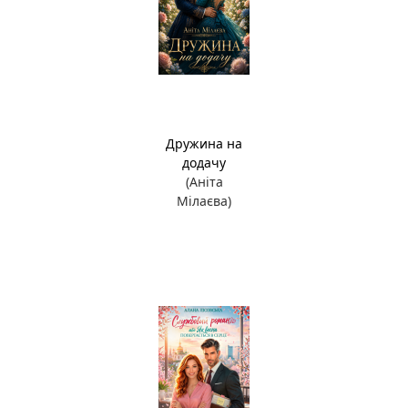
Дружина на
додачу
(Аніта
Мілаєва)