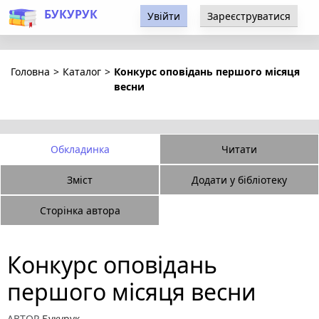
БУКУРУК
Увійти
Зареєструватися
Головна
>
Каталог
>
Конкурс оповідань першого місяця
весни
Обкладинка
Читати
Зміст
Додати у бібліотеку
Сторінка автора
Конкурс оповідань
першого місяця весни
АВТОР
Букурук