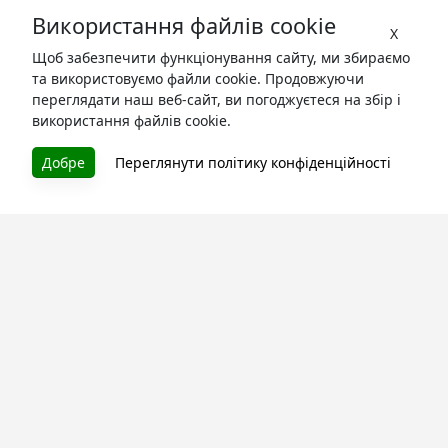
Використання файлів cookie
X
Щоб забезпечити функціонування сайту, ми збираємо
та використовуємо файли cookie. Продовжуючи
переглядати наш веб-сайт, ви погоджуєтеся на збір і
використання файлів cookie.
БУКУРУК
Добре
Переглянути політику конфіденційності
Літературна платформа і бібліотека книг, які можна
безкоштовно читати онлайн. Тут Ви зможете читати
книги в процесі їх створення та першими після
завершення. Спілкуйтесь з авторами. Також зручно
читати книги з телефона.
Моя бібліотека
Зареєструйтесь
та читайте улюблені книги онлайн
Про сервіс
Технічна підтримка