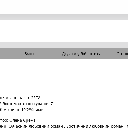
Зміст
Додати у бібліотеку
Сторі
очитано разів: 2578
бібліотеках користувачів: 71
'єм книги: 19'284симв.
втор:
Олена Єрема
анр:
Сучасний любовний роман
,
Еротичний любовний роман
,