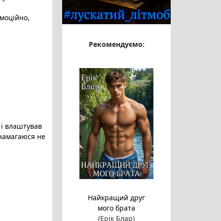
емоційно
,
Рекомендуємо:
 і влаштував
 намагаюся не
Найкращий друг
мого брата
(Ерік Блар)