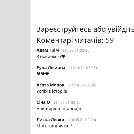
Зареєструйтесь або увійді
Коментарі читачів:
Адам Грім
(16:29 21-02-26)
З новинкою❤️
Руна Леійона
(16:14 21-02-26)
❤️❤️❤️
Аґата Морок
(15:14 21-02-26)
Успіхів історії!!!
Сіна О
(14:57 21-02-26)
Найщиріші вітання)))
Лиска Левко
(14:35 21-02-26)
Мої вітаннячка :*