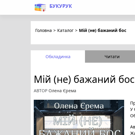
БУКУРУК
Головна
>
Каталог
>
Мій (не) бажаний бос
Обкладинка
Читати
Мій (не) бажаний бос
АВТОР
Олена Єрема
Пр
У 
Об
А
Ж