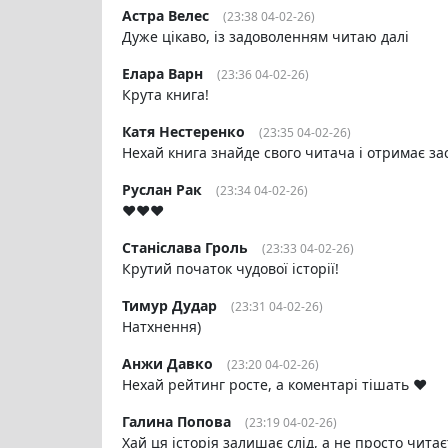
Астра Велес
(23:38 04-02-26)
Дуже цікаво, із задоволенням читаю далі
Елара Варн
(23:36 04-02-26)
Крута книга!
Катя Нестеренко
(23:35 04-02-26)
Нехай книга знайде свого читача і отримає за
Руслан Рак
(23:34 04-02-26)
❤️❤️❤️
Станіслава Гроль
(23:33 04-02-26)
Крутий початок чудової історії!
Тимур Дудар
(23:31 04-02-26)
Натхнення)
Анжи Давко
(23:20 04-02-26)
Нехай рейтинг росте, а коментарі тішать ❤️
Галина Попова
(23:19 04-02-26)
Хай ця історія залишає слід, а не просто читає