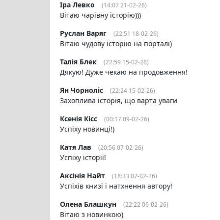
Іра Левко
(14:07 21-02-26)
Вітаю чарівну історію)))
Руслан Варяг
(22:51 18-02-26)
Вітаю чудову історію на порталі)
Талія Блек
(22:59 15-02-26)
Дякую! Дуже чекаю на продовження!
Ян Чорноліс
(22:24 15-02-26)
Захоплива історія, що варта уваги
Ксенія Кісс
(00:17 09-02-26)
Успіху новинці!)
Катя Лав
(20:56 07-02-26)
Успіху історії!
Аксінія Найт
(18:33 07-02-26)
Успіхів книзі і натхнення автору!
Олена Блашкун
(22:22 06-02-26)
Вітаю з новинкою)