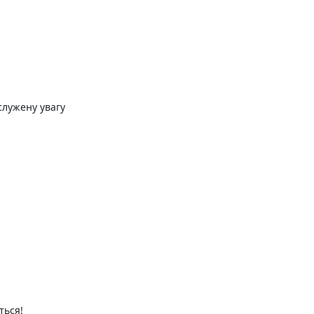
служену увагу
ться!