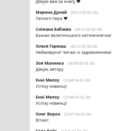
Дякую вам за книгу ♥️
Марина Дунай
(00:13 05-02-26)
Легкого пера ❤️
Сніжана Бабаєва
(00:12 05-02-26)
Бажаю велитенського натхненнячка!
Олеся Гармаш
(00:10 05-02-26)
Неймовірно! Читаю із задоволенням!
Зоя Малинка
(00:09 05-02-26)
Дякую автору
Енні Мелоу
(23:48 04-02-26)
Успіху новинці!
Енні Мелоу
(23:48 04-02-26)
Успіху новинці!
Олег Ворон
(23:47 04-02-26)
Вітаю!
Елла Райс