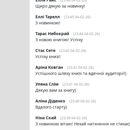
(23:46 04-02-26)
Щиро дякую за новинку!
Еллі Тарелл
(23:45 04-02-26)
З новинкою!
Тарас Небокрай
(23:44 04-02-26)
З новою книгою! Успіху
Стас Cете
(23:43 04-02-26)
Успіху книзі!
Аріна Ковган
(23:42 04-02-26)
Успішного шляху книзі та вдячної аудиторії!)
Уляна Слім
(23:41 04-02-26)
Дякую вам за книгу)
Аліна Діденко
(23:40 04-02-26)
Вдалого старту)
Ніна Скай
(23:39 04-02-26)
З новинкою вітаю! Нехай натхнення не стихає