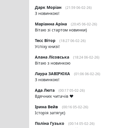
Дарк Моріан
(21:59 06-02-26)
З новинкою!
Маріанна Аріна
(20:45 06-02-26)
Вітаю зі стартом новинки)
Тесс Вітор
(18:27 06-02-26)
Успіху книзі!
Алана Лісовська
(18:24 06-02-26)
Вітаю з новинкою
Лаура ЗАВІРЮХА
(01:06 06-02-26)
З новинкою!
Ада Люта
(00:17 05-02-26)
Вдячних читачів ❤️
Ірина Вейв
(00:16 05-02-26)
Історія затягує)
Поліна Гузько
(00:14 05-02-26)