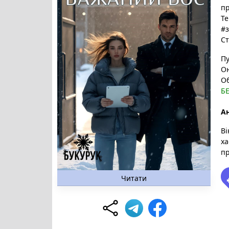
п
Те
#з
Ст
Пу
Он
О
Б
Ан
Ві
ха
пр
Читати