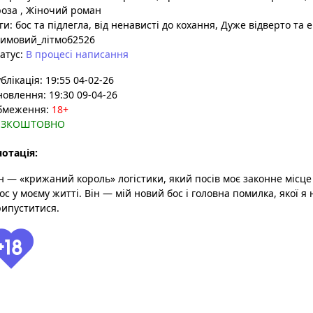
роза
,
Жіночий роман
ги:
бос та підлегла
, від ненависті до кохання
, Дуже відверто та 
имовий_літмоб2526
атус:
В процесі написання
блікація: 19:55 04-02-26
овлення: 19:30 09-04-26
бмеження:
18+
ЕЗКОШТОВНО
отація:
н — «крижаний король» логістики, який посів моє законне місце
ос у моєму житті. Він — мій новий бос і головна помилка, якої я
ипуститися.