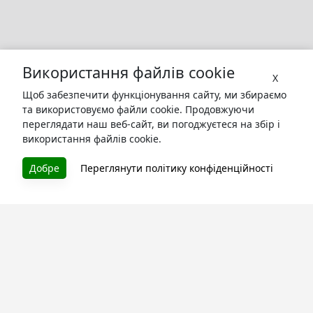
Використання файлів cookie
X
Щоб забезпечити функціонування сайту, ми збираємо
та використовуємо файли cookie. Продовжуючи
переглядати наш веб-сайт, ви погоджуєтеся на збір і
використання файлів cookie.
БУКУРУК
Добре
Переглянути політику конфіденційності
Літературна платформа і бібліотека книг, які можна
безкоштовно читати онлайн. Тут Ви зможете читати
книги в процесі їх створення та першими після
завершення. Спілкуйтесь з авторами. Також зручно
читати книги з телефона.
Моя бібліотека
Зареєструйтесь
та читайте улюблені книги онлайн