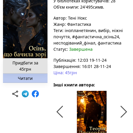
У бібліотеках користувачів: 28
Об'єм книги: 24'495симв.
Автор:
Тені Нокс
Жанр:
Фантастика
Теги:
інопланетянин
, вибір
, ніжні
почуття
, #фантастична_осінь24
,
несподіваний_фінал
, фантастика
Статус:
Завершена
Публікація: 12:03 19-11-24
Придбати за
Завершення: 16:01 28-11-24
45грн
Ціна: 45грн
Читати
Інші книги автора: