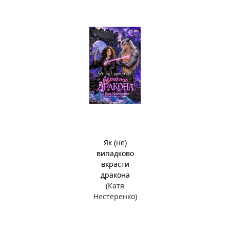
Як (не)
випадково
вкрасти
дракона
(Катя
Нестеренко)