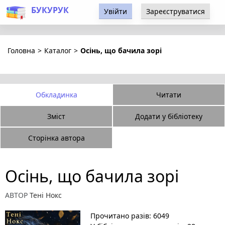
БУКУРУК
Увійти
Зареєструватися
Головна
>
Каталог
>
Осінь, що бачила зорі
Обкладинка
Читати
Зміст
Додати у бібліотеку
Сторінка автора
Осінь, що бачила зорі
АВТОР
Тені Нокс
Прочитано разів: 6049