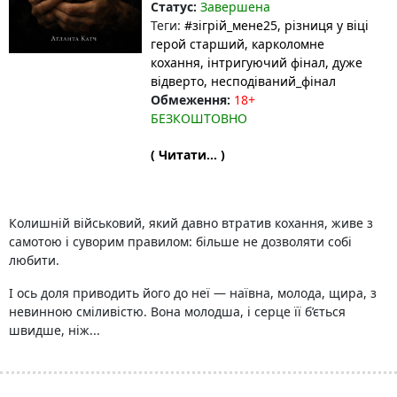
Статус:
Завершена
Теги:
#зігрій_мене25
, різниця у віці
герой старший
, карколомне
кохання
, інтригуючий фінал
, дуже
відверто
, несподіваний_фінал
Обмеження:
18+
БЕЗКОШТОВНО
( Читати... )
Колишній військовий, який давно втратив кохання, живе з
самотою і суворим правилом: більше не дозволяти собі
любити.
І ось доля приводить його до неї — наївна, молода, щира, з
невинною сміливістю. Вона молодша, і серце її б’ється
швидше, ніж...