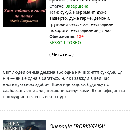
Статус:
Завершена
Теги:
сукуб
, некромант
, дуже
відверто
, дуже гарче
, демони
,
груповий секс
, чжч
, несподівані
повороти
, несподіваний_фінал
Обмеження:
18+
БЕЗКОШТОВНО
( Читати... )
Світ людей очима демона або одна ніч із життя суккуба. Ця
ніч — лише одна з багатьох. Я, як і завжди в цей час,
вистежую свою здобич. Вона йде вздовж будинку по
слабоосвітленій алеї, цокаючи каблучками. Як ця офіціантка
примудряється весь вечір пурх...
Операція "ВОВКУЛАКА"