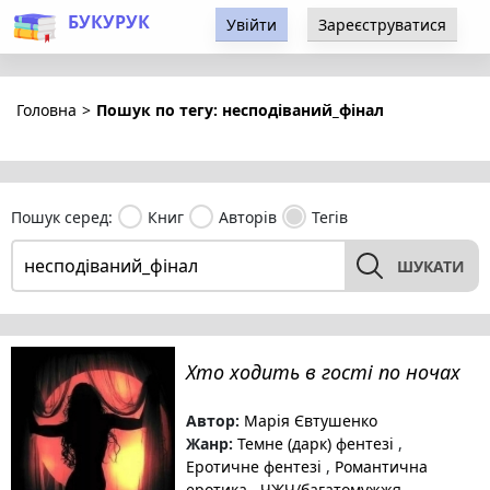
БУКУРУК
Увійти
Зареєструватися
Головна
>
Пошук по тегу: несподіваний_фінал
Пошук серед:
Книг
Авторів
Тегів
ШУКАТИ
Хто ходить в гості по ночах
Автор:
Марія Євтушенко
Жанр:
Темне (дарк) фентезі
,
Еротичне фентезі
,
Романтична
еротика
,
ЧЖЧ/багатомужжя