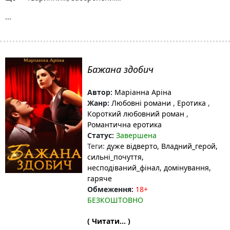
...
Бажана здобич
Автор:
Маріанна Аріна
Жанр:
Любовні романи
,
Еротика
,
Короткий любовний роман
,
Романтична еротика
Статус:
Завершена
Теги:
дуже відверто
, Владний_герой
,
сильні_почуття
,
несподіваний_фінал
, домінування
,
гаряче
Обмеження:
18+
БЕЗКОШТОВНО
( Читати... )