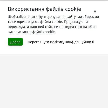
Використання файлів cookie
X
Щоб забезпечити функціонування сайту, ми збираємо
та використовуємо файли cookie. Продовжуючи
переглядати наш веб-сайт, ви погоджуєтеся на збір і
використання файлів cookie.
Добре
Переглянути політику конфіденційності
БУКУРУК
Літературна платформа і бібліотека книг, які можна
безкоштовно читати онлайн. Тут Ви зможете читати
книги в процесі їх створення та першими після
завершення. Спілкуйтесь з авторами. Також зручно
читати книги з телефона.