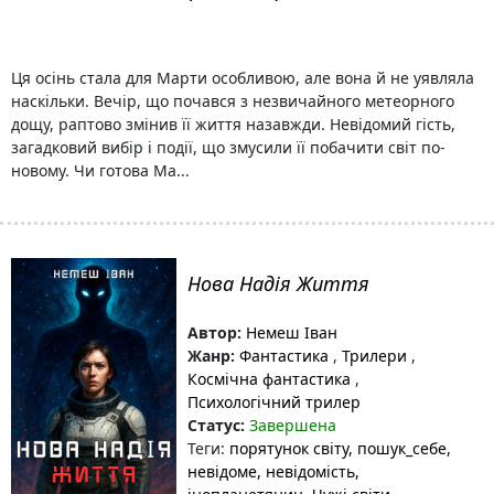
Ця осінь стала для Марти особливою, але вона й не уявляла
наскільки. Вечір, що почався з незвичайного метеорного
дощу, раптово змінив її життя назавжди. Невідомий гість,
загадковий вибір і події, що змусили її побачити світ по-
новому. Чи готова Ма...
Нова Надія Життя
Автор:
Немеш Іван
Жанр:
Фантастика
,
Трилери
,
Космічна фантастика
,
Психологічний трилер
Статус:
Завершена
Теги:
порятунок світу
, пошук_себе
,
невідоме
, невідомість
,