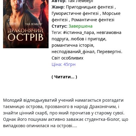
Автор:
Тая Лемберг
Жанр:
Пригодницьке фентезі
,
Гумористичне фентезі
,
Морське
фентезі
,
Романтичне фентезі
Статус:
Завершена
Теги:
#істинна_пара
, невгамовна
подруга
, любов і пригоди
,
романтична історія
,
несподіваний_фінал
, Перевертні.
Світ особливих
Ціна: 45грн
( Читати... )
Молодий відлюдькуватий учений намагається розгадати
таємницю острова, прозваного в народі Драконячим, і
знайти цінний скарб, про який прочитав у старому сувої.
Однак його пошукам активно заважає студентка-біолог, що
випадково опинилася на острові....