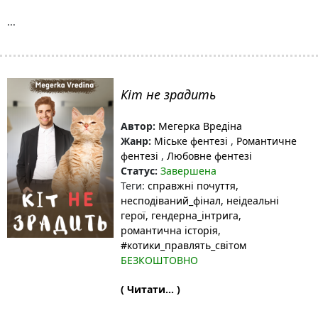
...
Кіт не зрадить
Автор:
Мегерка Вредіна
Жанр:
Міське фентезі
,
Романтичне
фентезі
,
Любовне фентезі
Статус:
Завершена
Теги:
справжні почуття
,
несподіваний_фінал
, неідеальні
герої
, гендерна_інтрига
,
романтична історія
,
#котики_правлять_світом
БЕЗКОШТОВНО
( Читати... )