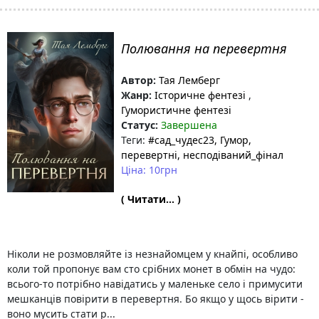
Полювання на перевертня
Автор:
Тая Лемберг
Жанр:
Історичне фентезі
,
Гумористичне фентезі
Статус:
Завершена
Теги:
#сад_чудес23
, Гумор
,
перевертні
, несподіваний_фінал
Ціна: 10грн
( Читати... )
Ніколи не розмовляйте із незнайомцем у кнайпі, особливо
коли той пропонує вам сто срібних монет в обмін на чудо:
всього-то потрібно навідатись у маленьке село і примусити
мешканців повірити в перевертня. Бо якщо у щось вірити -
воно мусить стати р...