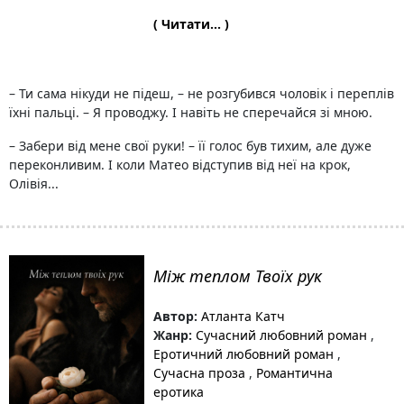
( Читати... )
– Ти сама нікуди не підеш, – не розгубився чоловік і переплів
їхні пальці. – Я проводжу. І навіть не сперечайся зі мною.
– Забери від мене свої руки! – її голос був тихим, але дуже
переконливим. І коли Матео відступив від неї на крок,
Олівія...
Між теплом Твоїх рук
Автор:
Атланта Катч
Жанр:
Сучасний любовний роман
,
Еротичний любовний роман
,
Сучасна проза
,
Романтична
еротика