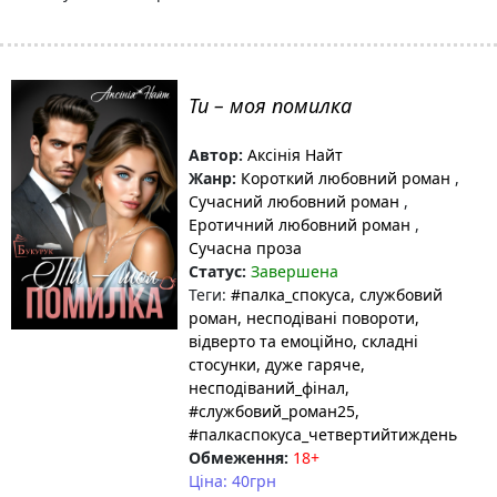
Ти – моя помилка
Автор:
Аксінія Найт
Жанр:
Короткий любовний роман
,
Сучасний любовний роман
,
Еротичний любовний роман
,
Сучасна проза
Статус:
Завершена
Теги:
#палка_спокуса
, службовий
роман
, несподівані повороти
,
відверто та емоційно
, складні
стосунки
, дуже гаряче
,
несподіваний_фінал
,
#службовий_роман25
,
#палкаспокуса_четвертийтиждень
Обмеження:
18+
Ціна: 40грн