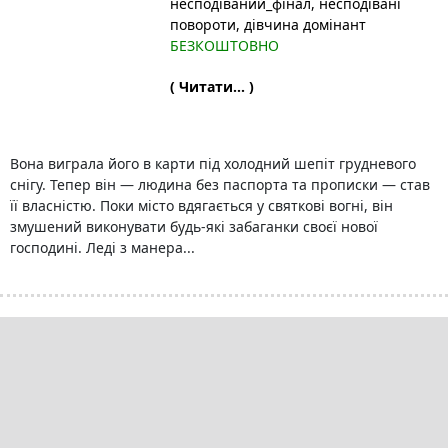
несподіваний_фінал
, несподівані
повороти
, дівчина домінант
БЕЗКОШТОВНО
( Читати... )
Вона виграла його в карти під холодний шепіт грудневого
снігу. Тепер він — людина без паспорта та прописки — став
її власністю. Поки місто вдягається у святкові вогні, він
змушений виконувати будь-які забаганки своєї нової
господині. Леді з манера...