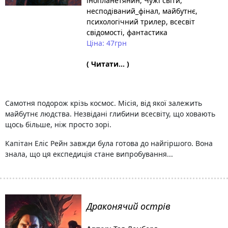
інопланетянин
, Чужі світи
,
несподіваний_фінал
, майбутнє
,
психологічний трилер
, всесвіт
свідомості
, фантастика
Ціна: 47грн
( Читати... )
Самотня подорож крізь космос. Місія, від якої залежить
майбутнє людства. Незвідані глибини всесвіту, що ховають
щось більше, ніж просто зорі.
Капітан Еліс Рейн завжди була готова до найгіршого. Вона
знала, що ця експедиція стане випробування...
Драконячий острів