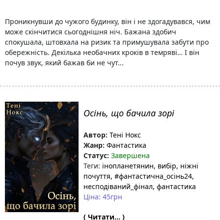
Проникнувши до чужого будинку, він і не здогадувався, чим
може скінчитися сьогоднішня ніч. Бажана здобич
спокушала, штовхала на ризик та примушувала забути про
обережність. Декілька необачних кроків в темряві… І він
почув звук, який бажав би не чут...
Осінь, що бачила зорі
Автор:
Тені Нокс
Жанр:
Фантастика
Статус:
Завершена
Теги:
інопланетянин
, вибір
, ніжні
почуття
, #фантастична_осінь24
,
несподіваний_фінал
, фантастика
Ціна: 45грн
( Читати... )