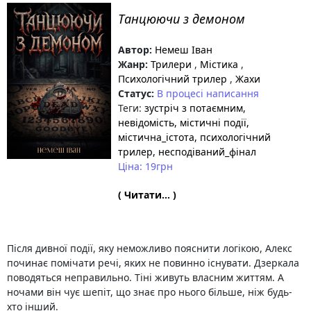
Танцюючи з демоном
Автор:
Немеш Іван
Жанр:
Трилери
,
Містика
,
Психологічний трилер
,
Жахи
Статус:
В процесі написання
Теги:
зустріч з потаємним
,
невідомість
, містичні події
,
містична_істота
, психологічний
трилер
, несподіваний_фінал
Ціна: 19грн
( Читати... )
Після дивної події, яку неможливо пояснити логікою, Алекс
починає помічати речі, яких не повинно існувати. Дзеркала
поводяться неправильно. Тіні живуть власним життям. А
ночами він чує шепіт, що знає про нього більше, ніж будь-
хто інший.