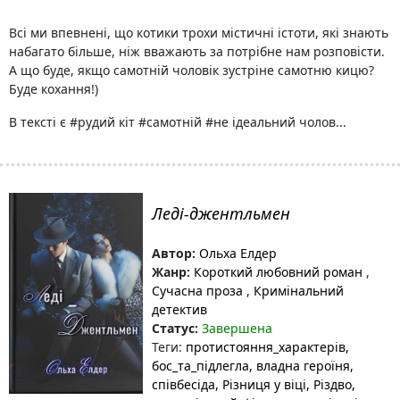
Всі ми впевнені, що котики трохи містичні істоти, які знають
набагато більше, ніж вважають за потрібне нам розповісти.
А що буде, якщо самотній чоловік зустріне самотню кицю?
Буде кохання!)
В тексті є #рудий кіт #самотній #не ідеальний чолов...
Леді-джентльмен
Автор:
Ольха Елдер
Жанр:
Короткий любовний роман
,
Сучасна проза
,
Кримінальний
детектив
Статус:
Завершена
Теги:
протистояння_характерів
,
бос_та_підлегла
, владна героїня
,
співбесіда
, Різниця у віці
, Різдво
,