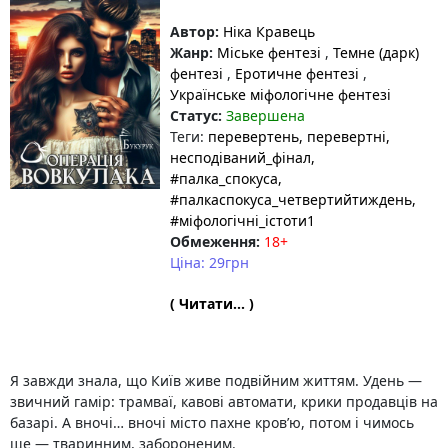
Автор:
Ніка Кравець
Жанр:
Міське фентезі
,
Темне (дарк)
фентезі
,
Еротичне фентезі
,
Українське міфологічне фентезі
Статус:
Завершена
Теги:
перевертень
, перевертні
,
несподіваний_фінал
,
#палка_спокуса
,
#палкаспокуса_четвертийтиждень
,
#міфологічні_істоти1
Обмеження:
18+
Ціна: 29грн
( Читати... )
Я завжди знала, що Київ живе подвійним життям. Удень —
звичний гамір: трамваї, кавові автомати, крики продавців на
базарі. А вночі… вночі місто пахне кров’ю, потом і чимось
ще — тваринним, забороненим.