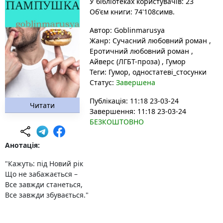
У бібліотеках користувачів: 23
Об'єм книги: 74'108симв.
Автор:
Goblinmarusya
Жанр:
Сучасний любовний роман
,
Еротичний любовний роман
,
Айверс (ЛГБТ-проза)
,
Гумор
Теги:
Гумор
, одностатеві_стосунки
Статус:
Завершена
Публікація: 11:18 23-03-24
Читати
Завершення: 11:18 23-03-24
БЕЗКОШТОВНО
Анотація:
"Кажуть: під Новий рік
Що не забажається –
Все завжди станеться,
Все завжди збувається."