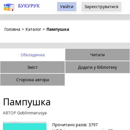
БУКУРУК
Увійти
Зареєструватися
Головна
>
Каталог
>
Пампушка
Обкладинка
Читати
Зміст
Додати у бібліотеку
Сторінка автора
Пампушка
АВТОР
Goblinmarusya
Прочитано разів: 3797