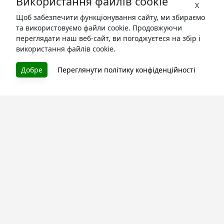
Використання файлів cookie
X
Щоб забезпечити функціонування сайту, ми збираємо
та використовуємо файли cookie. Продовжуючи
переглядати наш веб-сайт, ви погоджуєтеся на збір і
використання файлів cookie.
БУКУРУК
Добре
Переглянути політику конфіденційності
Літературна платформа і бібліотека книг, які можна
безкоштовно читати онлайн. Тут Ви зможете читати
книги в процесі їх створення та першими після
завершення. Спілкуйтесь з авторами. Також зручно
читати книги з телефона.
Моя бібліотека
Зареєструйтесь
та читайте улюблені книги онлайн
Про сервіс
Технічна підтримка
Угода користування
Політика конфіденційності