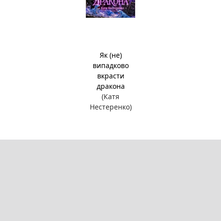
Як (не)
випадково
вкрасти
дракона
(Катя
Нестеренко)