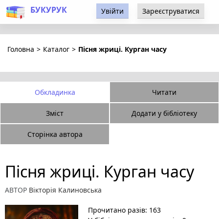
БУКУРУК
Увійти
Зареєструватися
Головна
>
Каталог
>
Пісня жриці. Курган часу
Обкладинка
Читати
Зміст
Додати у бібліотеку
Сторінка автора
Пісня жриці. Курган часу
АВТОР
Вікторія Калиновська
Прочитано разів: 163