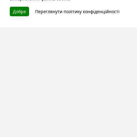
БУКУРУК
Добре
Переглянути політику конфіденційності
Літературна платформа і бібліотека книг, які можна
безкоштовно читати онлайн. Тут Ви зможете читати
книги в процесі їх створення та першими після
завершення. Спілкуйтесь з авторами. Також зручно
читати книги з телефона.
Моя бібліотека
Зареєструйтесь
та читайте улюблені книги онлайн
Про сервіс
Технічна підтримка
Угода користування
Політика конфіденційності
Правила розміщення контенту
Контакти:
info@bookuruk.com