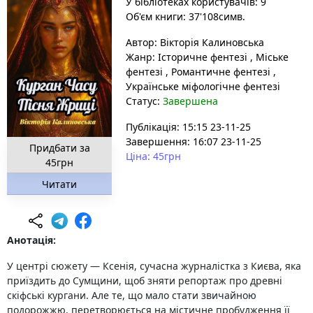
У бібліотеках користувачів: 9
Об'єм книги: 37'108симв.
Автор:
Вікторія Калиновська
Жанр:
Історичне фентезі
,
Міське
фентезі
,
Романтичне фентезі
,
Українське міфологічне фентезі
Статус:
Завершена
Публікація: 15:15 23-11-25
Завершення: 16:07 23-11-25
Придбати за
Ціна: 45грн
45грн
Читати
Анотація:
У центрі сюжету — Ксенія, сучасна журналістка з Києва, яка
приїздить до Сумщини, щоб зняти репортаж про древні
скіфські кургани. Але те, що мало стати звичайною
подорожжю, перетворюється на містичне пробудження її