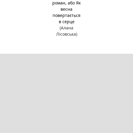
роман, або Як
весна
повертається
в серце
(Алана
Лісовська)