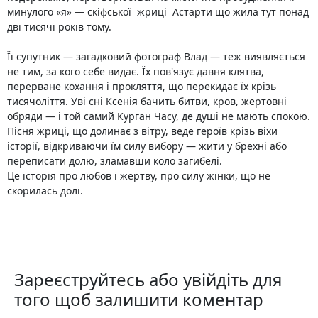
минулого «я» — скіфської жриці Астарти що жила тут понад
дві тисячі років тому.
Її супутник — загадковий фотограф Влад — теж виявляється
не тим, за кого себе видає. Їх пов'язує давня клятва,
перерване кохання і прокляття, що перекидає їх крізь
тисячоліття. Уві сні Ксенія бачить битви, кров, жертовні
обряди — і той самий Курган Часу, де душі не мають спокою.
Пісня жриці, що долинає з вітру, веде героїв крізь віхи
історії, відкриваючи їм силу вибору — жити у брехні або
переписати долю, зламавши коло загибелі.
Це історія про любов і жертву, про силу жінки, що не
скорилась долі.
Зареєструйтесь або увійдіть для
того щоб залишити коментар