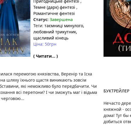
Пригодницьке фентезі
,
Темне (дарк) фентезі
,
Романтичне фентезі
Статус:
Завершена
Теги:
таємниці минулого
,
любовний трикутник
,
щасливий кінець
Ціна: 50грн
( Читати... )
илася перемогою князівства, Веренір та Ісха
 на шляху їхнього щастя виникають зовсім
обставини, які неможливо було передбачити. Чи
БУКТРЕЙЛЕР
кохання всі перепони? І чи зможуть маг і відьма
 черговою...
Нечасто дере
княжной - ос
дома! Тут бы
добиться отве