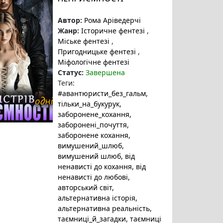
Автор:
Рома Аріведерчі
Жанр:
Історичне фентезі
,
Міське фентезі
,
Пригодницьке фентезі
,
Міфологічне фентезі
Статус:
Завершена
Теги:
#авантюристи_без_гальм
,
тільки_на_букурук
,
заборонене_кохання
,
заборонені_почуття
,
заборонене кохання
,
вимушений_шлюб
,
вимушений шлюб
, від
ненависті до кохання
, від
ненависті до любові
,
авторський світ
,
альтернативна історія
,
альтернативна реальність
,
таємниці_й_загадки
, таємниці