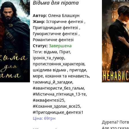
Відьма для пірата
Автор:
Олена Блашкун
Жанр:
Історичне фентезі
,
Пригодницьке фентезі
,
Гумористичне фентезі
,
Романтичне фентезі
Статус:
Завершена
Теги:
відьма
, Пірат
,
іронія_та_гумор
,
протистояння_характерів
,
шкідлива відьма
, пригоди
,
море
, кохання та ненависть
,
таємниці_й_загадки
,
#авантюристи_без_гальм
,
#Містична_пʼятниця_13-те
,
#аквафентезі25
,
#Кохання_здолає_все25
,
#Пригодницьке_фентезі1
Ціна: 69грн
Дурепа? Потв
Але хто сказ