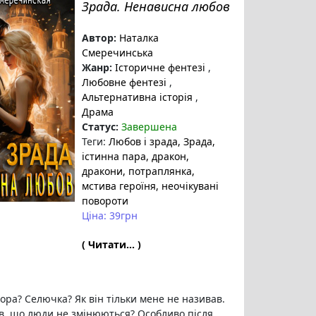
Зрада. Ненависна любов
Автор:
Наталка
Смеречинська
Жанр:
Історичне фентезі
,
Любовне фентезі
,
Альтернативна історія
,
Драма
Статус:
Завершена
Теги:
Любов і зрада
, Зрада
,
істинна пара
, дракон
,
дракони
, потраплянка
,
мстива героїня
, неочікувані
повороти
Ціна: 39грн
( Читати... )
ора? Селючка? Як він тільки мене не називав.
ав, що люди не змінюються? Особливо після