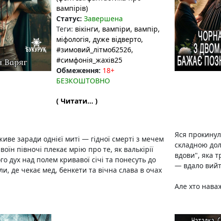
вампірів)
Статус:
Завершена
Теги:
вікінги
, вампіри
, вампір
,
міфологія
, дуже відверто
,
#зимовий_літмоб2526
,
#симфонія_жахів25
Обмеження:
18+
БЕЗКОШТОВНО
( Читати... )
Яся прокинула
живе заради однієї миті — гідної смерті з мечем
складною доле
 воїн півночі плекає мрію про те, як валькірії
вдови", яка 
го дух над полем кривавої січі та понесуть до
— вдало вийт
ли, де чекає мед, бенкети та вічна слава в очах
Але хто наваж