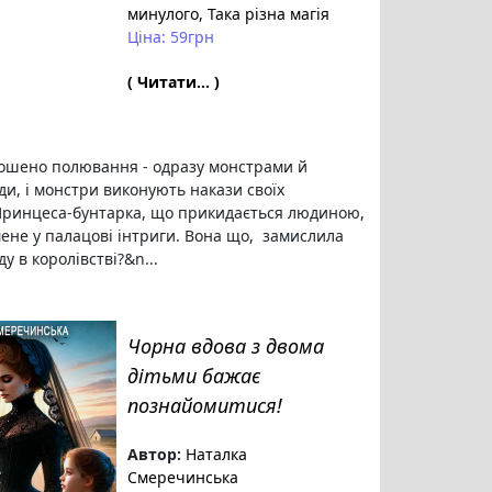
минулого
, Така різна магія
Ціна: 59грн
( Читати... )
ошено полювання - одразу монстрами й
ди, і монстри виконують накази своїх
Принцеса-бунтарка, що прикидається людиною,
мене у палацові інтриги. Вона що, замислила
у в королівстві?&n...
Чорна вдова з двома
дітьми бажає
познайомитися!
Автор:
Наталка
Смеречинська