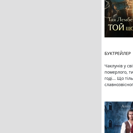
БУКТРЕЙЛЕР
Чаклунів у сві
померлого, ти
годі... Що ті
славнозвісног