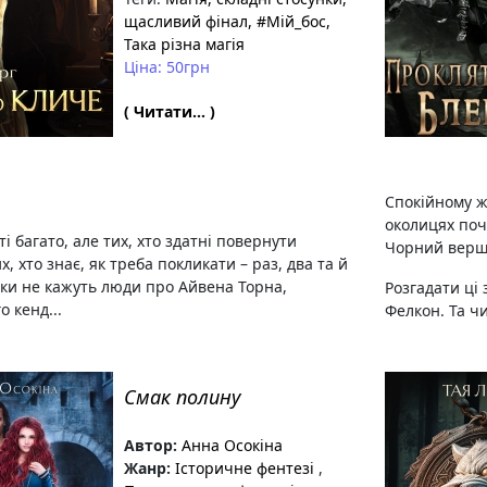
щасливий фінал
, #Мій_бос
,
Така різна магія
Ціна: 50грн
( Читати... )
Спокійному ж
околицях поч
ті багато, але тих, хто здатні повернути
Чорний вершн
х, хто знає, як треба покликати – раз, два та й
льки не кажуть люди про Айвена Торна,
Розгадати ці
о кенд...
Фелкон. Та чи 
Смак полину
Автор:
Анна Осокіна
Жанр:
Історичне фентезі
,