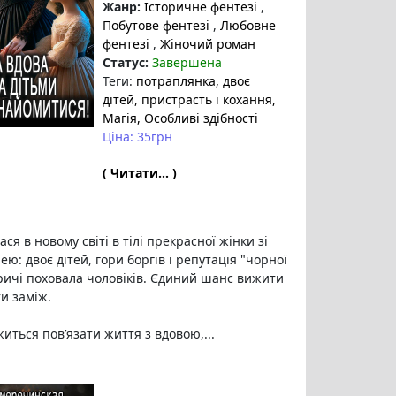
Жанр:
Історичне фентезі
,
Побутове фентезі
,
Любовне
фентезі
,
Жіночий роман
Статус:
Завершена
Теги:
потраплянка
, двоє
дітей
, пристрасть і кохання
,
Магія
, Особливі здібності
Ціна: 35грн
( Читати... )
ся в новому світі в тілі прекрасної жінки зі
ю: двоє дітей, гори боргів і репутація "чорної
тричі поховала чоловіків. Єдиний шанс вижити
и заміж.
иться пов’язати життя з вдовою,...