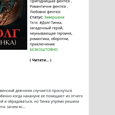
Пригодницьке фентезі
,
Романтичне фентезі
,
Любовне фентезі
Статус:
Завершена
Теги:
#Долг-Тинка
,
загадочный герой
,
неунывающая героиня
,
романтика
, оборотни
,
приключения
БЕЗКОШТОВНО
( Читати... )
венской девчонке случается проснуться
обенно когда накануне ее похищают из отчего
 ей и обрадоваться, но Тинка упрямо решила
та: зачем яс...