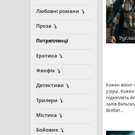
Любовні романи
Проза
Потряплянці
Еротика
Фанфік
Кожен вікінг 
Детективи
у руці. Кожен
підхоплять йо
Трилери
залів Вальгал
Всебат...
Містика
Бойовик