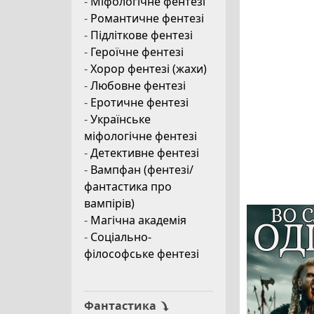
-
Міфологічне фентезі
-
Романтичне фентезі
-
Підліткове фентезі
-
Героїчне фентезі
-
Хорор фентезі (жахи)
-
Любовне фентезі
-
Еротичне фентезі
-
Українське
міфологічне фентезі
-
Детективне фентезі
-
Вампфан (фентезі/
фантастика про
вампірів)
-
Магічна академія
-
Соціально-
філософське фентезі
Фантастика