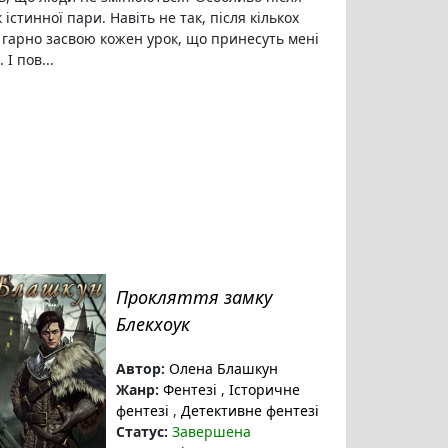
к істинної пари. Навіть не так, після кількох
я гарно засвою кожен урок, що принесуть мені
 І пов...
Прокляття замку
Блекхоук
Автор:
Олена Блашкун
Жанр:
Фентезі
,
Історичне
фентезі
,
Детективне фентезі
Статус:
Завершена