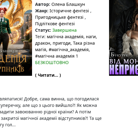
Автор:
Олена Блашкун
Жанр:
Історичне фентезі
,
Пригодницьке фентезі
,
Підліткове фентезі
Статус:
Завершена
Теги:
магічна академія
, наги
,
дракон
, пригоди
, Така різна
магія
, #магічна_академія
,
#магічна академія 1
БЕЗКОШТОВНО
( Читати... )
 вляпатися! Добре, сама винна, що погодилася
суперечку, але що з цього вийшло?! Як можна
вадити завоюванню рідної країни? А потім
закритої магічної академії відступників?! Та ще
у гол...