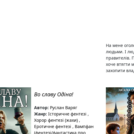
На мене огол
людьми. І лю
правителів. 
хоче втягти 
захопити влад
Во славу Одіна!
Автор:
Руслан Варяг
Жанр:
Історичне фентезі
,
Хорор фентезі (жахи)
,
Еротичне фентезі
,
Вампфан
(фентезі/фантастика про