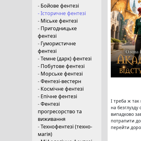
-
Бойове фентезі
- Історичне фентезі
-
Міське фентезі
-
Пригодницьке
фентезі
-
Гумористичне
фентезі
-
Темне (дарк) фентезі
-
Побутове фентезі
-
Морське фентезі
-
Фентезі-вестерн
-
Космічне фентезі
-
Епічне фентезі
І треба ж так
-
Фентезі
на безглузду 
прогресорство та
випадково за
виживання
потрапити до 
-
Технофентезі (техно-
перейти дорог
магія)