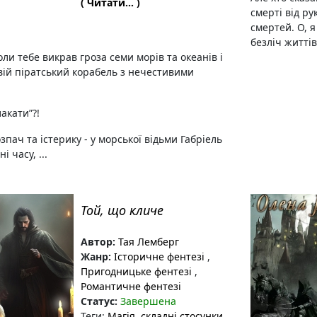
( Читати... )
смерті від ру
смертей. О, 
безліч життів.
ли тебе викрав гроза семи морів та океанів і
свій піратський корабель з нечестивими
лакати”?!
зпач та істерику - у морської відьми Габріель
і часу, ...
Той, що кличе
Автор:
Тая Лемберг
Жанр:
Історичне фентезі
,
Пригодницьке фентезі
,
Романтичне фентезі
Статус:
Завершена
Теги:
Магія
, складні стосунки
,