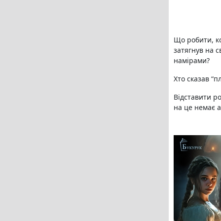
Що робити, ко
затягнув на 
намірами?
Хто сказав “п
Відставити ро
на це немає ан