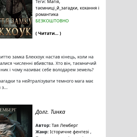
Теги:
Магія
,
таємниці_й_загадки
, кохання і
романтика
БЕЗКОШТОВНО
( Читати... )
иттю замка Блекхоук настав кінець, коли на
алися численні вбивства. Хто він, таємничий
ик і чому називає себе володарем земель?
 загадки та нейтралізувати темного мага має
з...
Долг. Тинка
Автор:
Тая Лемберг
Жанр:
Історичне фентезі
,