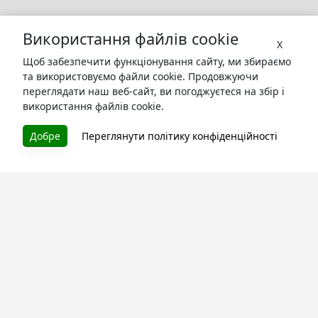
Використання файлів cookie
X
Щоб забезпечити функціонування сайту, ми збираємо
та використовуємо файли cookie. Продовжуючи
переглядати наш веб-сайт, ви погоджуєтеся на збір і
використання файлів cookie.
БУКУРУК
Добре
Переглянути політику конфіденційності
Літературна платформа і бібліотека книг, які можна
безкоштовно читати онлайн. Тут Ви зможете читати
книги в процесі їх створення та першими після
завершення. Спілкуйтесь з авторами. Також зручно
читати книги з телефона.
Моя бібліотека
Зареєструйтесь
та читайте улюблені книги онлайн
Про сервіс
Технічна підтримка