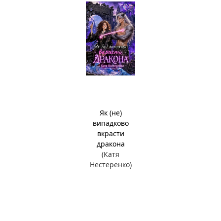
Як (не)
випадково
вкрасти
дракона
(Катя
Нестеренко)