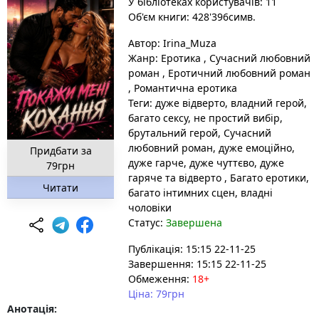
У бібліотеках користувачів: 11
Об'єм книги: 428'396симв.
Автор:
Irina_Muza
Жанр:
Еротика
,
Сучасний любовний
роман
,
Еротичний любовний роман
,
Романтична еротика
Теги:
дуже відверто
, владний герой
,
багато сексу
, не простий вибір
,
брутальний герой
, Сучасний
любовний роман
, дуже емоційно
,
Придбати за
дуже гарче
, дуже чуттєво
, дуже
79грн
гаряче та відверто
, Багато еротики
,
Читати
багато інтимних сцен
, владні
чоловіки
Статус:
Завершена
Публікація: 15:15 22-11-25
Завершення: 15:15 22-11-25
Обмеження:
18+
Ціна: 79грн
Анотація: