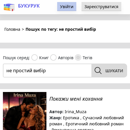
БУКУРУК
Увійти
Зареєструватися
Головна
>
Пошук по тегу: не простий вибір
Пошук серед:
Книг
Авторів
Тегів
ШУКАТИ
Покажи мені кохання
Автор:
Irina_Muza
Жанр:
Еротика
,
Сучасний любовний
роман
,
Еротичний любовний роман
,
Романтична еротика