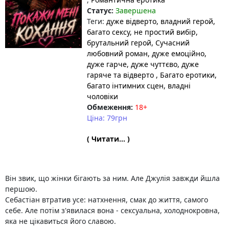
Статус:
Завершена
Теги:
дуже відверто
, владний герой
,
багато сексу
, не простий вибір
,
брутальний герой
, Сучасний
любовний роман
, дуже емоційно
,
дуже гарче
, дуже чуттєво
, дуже
гаряче та відверто
, Багато еротики
,
багато інтимних сцен
, владні
чоловіки
Обмеження:
18+
Ціна: 79грн
( Читати... )
Він звик, що жінки бігають за ним. Але Джулія завжди йшла
першою.
Себастіан втратив усе: натхнення, смак до життя, самого
себе. Але потім з'явилася вона - сексуальна, холоднокровна,
яка не цікавиться його славою.