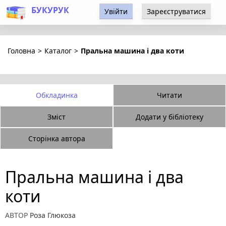
БУКУРУК
Увійти
Зареєструватися
Головна
>
Каталог
>
Пральна машина і два коти
Обкладинка
Читати
Зміст
Додати у бібліотеку
Сторінка автора
Пральна машина і два
коти
АВТОР
Роза Глюкоза