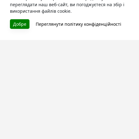
переглядати наш веб-сайт, ви погоджуєтеся на збір і
використання файлів cookie.
БУКУРУК
Добре
Переглянути політику конфіденційності
Літературна платформа і бібліотека книг, які можна
безкоштовно читати онлайн. Тут Ви зможете читати
книги в процесі їх створення та першими після
завершення. Спілкуйтесь з авторами. Також зручно
читати книги з телефона.
Моя бібліотека
Зареєструйтесь
та читайте улюблені книги онлайн
Про сервіс
Технічна підтримка
Угода користування
Політика конфіденційності
Правила розміщення контенту
Контакти: