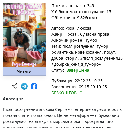
Прочитано разів: 345
У бібліотеках користувачів: 15
Об'єм книги: 9'826симв.
Автор:
Роза Глюкоза
Жанр:
Проза
,
Сучасна проза
,
Жіночий роман
,
Гумор
Теги:
після розлуення
, гумор і
романтика
, нове кохання
, побут
,
добра історія
, #після_розлучення25
,
#добірка_книг_з_гумором
Статус:
Завершена
Читати
Публікація: 22:22 25-10-25
Завершення: 09:15 29-10-25
БЕЗКОШТОВНО
Анотація:
Після розлучення зі своїм Сергієм я вперше за десять років
почала спати по діагоналі. Це не метафора — я буквально
розкинулася на ліжку, як морська зірка, і зрозуміла, що
щастя має форму ковдри, якої вистачає тільки на одну