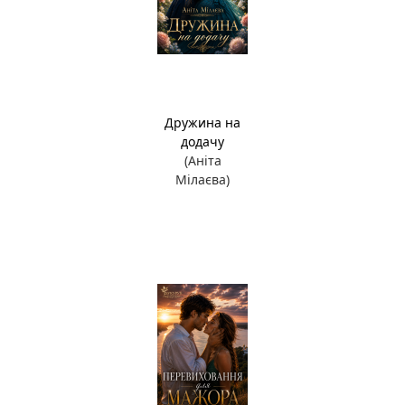
Дружина на
додачу
(Аніта
Мілаєва)