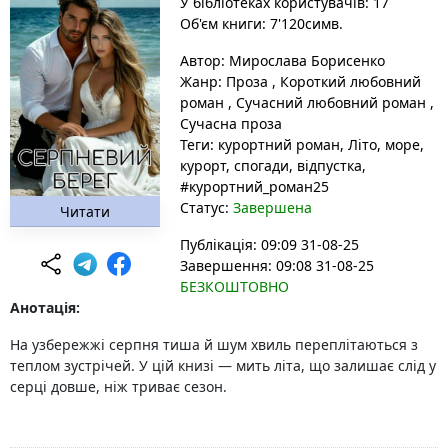
У бібліотеках користувачів: 17
Об'єм книги: 7'120симв.
Автор:
Мирослава Борисенко
Жанр:
Проза
,
Короткий любовний
роман
,
Сучасний любовний роман
,
Сучасна проза
Теги:
курортний роман
, Літо
, море
,
курорт
, спогади
, відпустка
,
#курортний_роман25
Статус:
Завершена
Читати
Публікація: 09:09 31-08-25
Завершення: 09:08 31-08-25
БЕЗКОШТОВНО
Анотація:
На узбережжі серпня тиша й шум хвиль переплітаються з
теплом зустрічей. У цій книзі — мить літа, що залишає слід у
серці довше, ніж триває сезон.