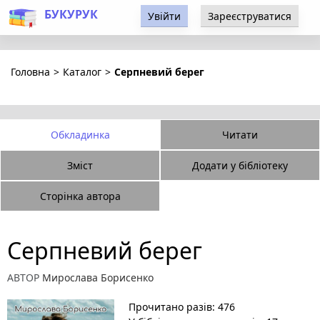
БУКУРУК
Увійти
Зареєструватися
Головна
>
Каталог
>
Серпневий берег
Обкладинка
Читати
Зміст
Додати у бібліотеку
Сторінка автора
Серпневий берег
АВТОР
Мирослава Борисенко
Прочитано разів: 476