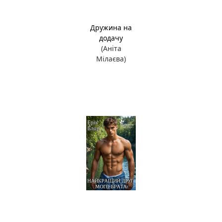
Дружина на
додачу
(Аніта
Мілаєва)