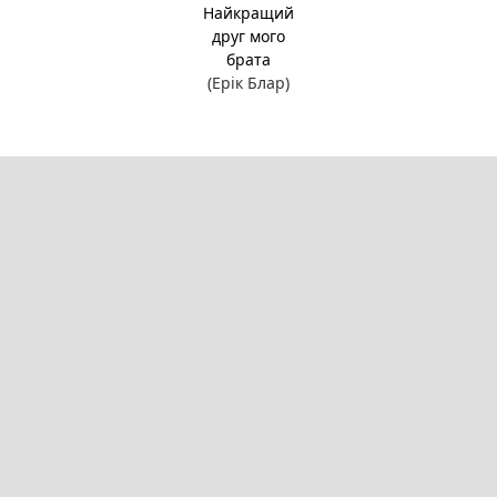
Найкращий
друг мого
брата
(Ерік Блар)