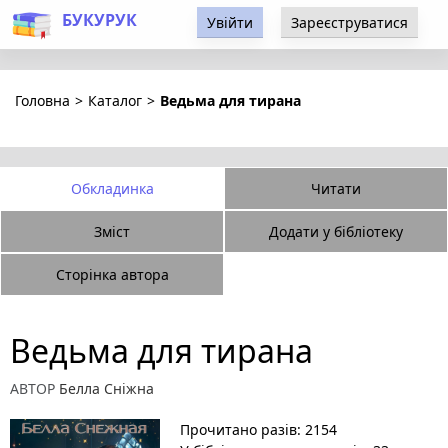
БУКУРУК
Увійти
Зареєструватися
Головна
>
Каталог
>
Ведьма для тирана
Обкладинка
Читати
Зміст
Додати у бібліотеку
Сторінка автора
Ведьма для тирана
АВТОР
Белла Сніжна
Прочитано разів: 2154