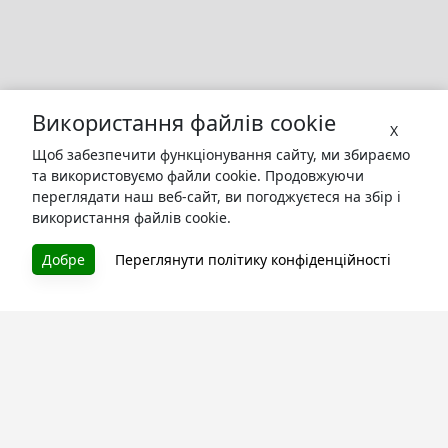
Використання файлів cookie
X
Щоб забезпечити функціонування сайту, ми збираємо
та використовуємо файли cookie. Продовжуючи
переглядати наш веб-сайт, ви погоджуєтеся на збір і
використання файлів cookie.
БУКУРУК
Добре
Переглянути політику конфіденційності
Літературна платформа і бібліотека книг, які можна
безкоштовно читати онлайн. Тут Ви зможете читати
книги в процесі їх створення та першими після
завершення. Спілкуйтесь з авторами. Також зручно
читати книги з телефона.
Моя бібліотека
Зареєструйтесь
та читайте улюблені книги онлайн