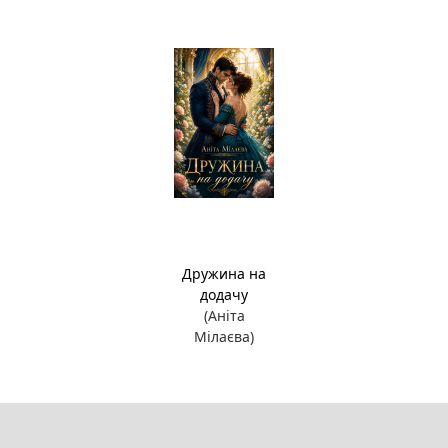
Дружина на
додачу
(Аніта
Мілаєва)