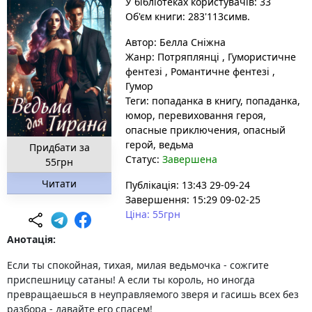
У бібліотеках користувачів: 33
Об'єм книги: 283'113симв.
Автор:
Белла Сніжна
Жанр:
Потряплянці
,
Гумористичне
фентезі
,
Романтичне фентезі
,
Гумор
Теги:
попаданка в книгу
, попаданка
,
юмор
, перевиховання героя
,
опасные приключения
, опасный
герой
, ведьма
Придбати за
Статус:
Завершена
55грн
Читати
Публікація: 13:43 29-09-24
Завершення: 15:29 09-02-25
Ціна: 55грн
Анотація:
Если ты спокойная, тихая, милая ведьмочка - сожгите
приспешницу сатаны! А если ты король, но иногда
превращаешься в неуправляемого зверя и гасишь всех без
разбора - давайте его спасем!