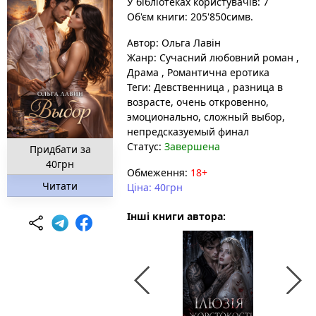
У бібліотеках користувачів: 7
Об'єм книги: 205'850симв.
Автор:
Ольга Лавін
Жанр:
Сучасний любовний роман
,
Драма
,
Романтична еротика
Теги:
Девственница
, разница в
возрасте
, очень откровенно
,
эмоционально
, сложный выбор
,
непредсказуемый финал
Статус:
Завершена
Придбати за
40грн
Обмеження:
18+
Читати
Ціна: 40грн
Інші книги автора: