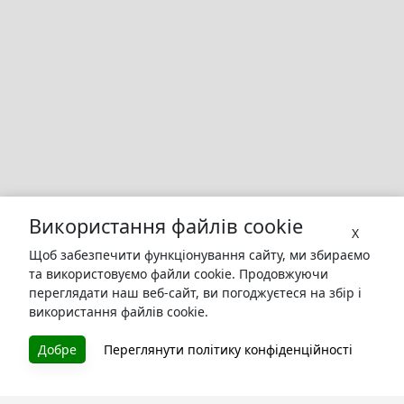
Використання файлів cookie
X
Щоб забезпечити функціонування сайту, ми збираємо
та використовуємо файли cookie. Продовжуючи
переглядати наш веб-сайт, ви погоджуєтеся на збір і
використання файлів cookie.
БУКУРУК
Добре
Переглянути політику конфіденційності
Літературна платформа і бібліотека книг, які можна
безкоштовно читати онлайн. Тут Ви зможете читати
книги в процесі їх створення та першими після