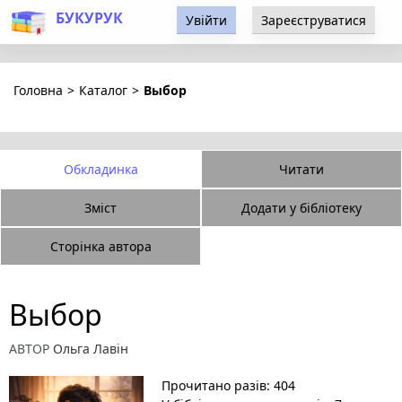
БУКУРУК
Увійти
Зареєструватися
Головна
>
Каталог
>
Выбор
Обкладинка
Читати
Зміст
Додати у бібліотеку
Сторінка автора
Выбор
АВТОР
Ольга Лавін
Прочитано разів: 404