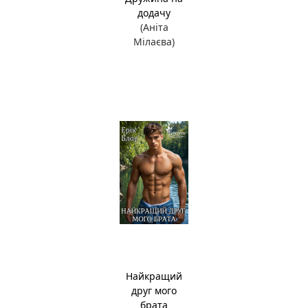
додачу
(Аніта
Мілаєва)
Найкращий
друг мого
брата