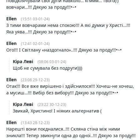
повідклячували свої дупи навколо… кгммм… твого(!)
вовчари…!!! Дякую за проду!!!•~•
Ellen
(15:51 03-01-24)
З тими вовчарами нема спокою!!! А які думки у Христі…!!!
Яка уява…!!! Дякую за проду!!!•~•
Ellen
(12:41 02-01-24)
Ого!!! І Світлану «наздогнало»..!!! Дякую за проду!!!•~•
Кіра Леві
(08:06 03-01-24)
Щоб не сумувала без подруги))))
Ellen
(23:08 29-12-23)
Отак!!! Все вже вирішено і здійснилося!!! Хочеш-не хочеш,
а мусиш…!!! Вибір без вибору!!! Дякую за проду!!!•~•
Кіра Леві
(23:22 30-12-23)
Звикай, Христино! І ніяких альтернатив (
Ellen
(13:43 28-12-23)
Нарешті вони поєдналися..!!! Скляна стіна між ними
зникла!!! Тепер звикнути одна до одної..!!! Дякую за проду!!!