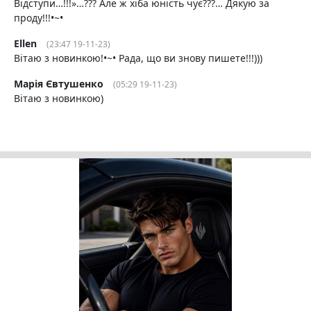
Відступи…!!!»…??? Але ж хіба юність чує???… Дякую за
проду!!!•~•
Ellen
(23:47 19-11-23)
Вітаю з новинкою!•~• Рада, що ви знову пишете!!!)))
Марія Євтушенко
(05:29 19-11-23)
Вітаю з новинкою)