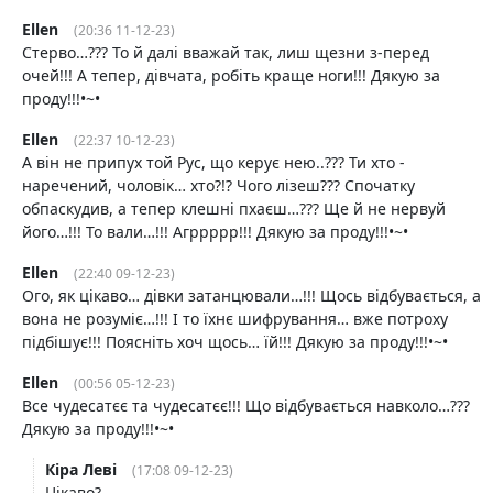
Ellen
(20:36 11-12-23)
Стерво…??? То й далі вважай так, лиш щезни з-перед
очей!!! А тепер, дівчата, робіть краще ноги!!! Дякую за
проду!!!•~•
Ellen
(22:37 10-12-23)
А він не припух той Рус, що керує нею..??? Ти хто -
наречений, чоловік… хто?!? Чого лізеш??? Спочатку
обпаскудив, а тепер клешні пхаєш…??? Ще й не нервуй
його…!!! То вали…!!! Агррррр!!! Дякую за проду!!!•~•
Ellen
(22:40 09-12-23)
Ого, як цікаво… дівки затанцювали…!!! Щось відбувається, а
вона не розуміє…!!! І то їхнє шифрування… вже потроху
підбішує!!! Поясніть хоч щось… їй!!! Дякую за проду!!!•~•
Ellen
(00:56 05-12-23)
Все чудесатєє та чудесатєє!!! Що відбувається навколо…???
Дякую за проду!!!•~•
Кіра Леві
(17:08 09-12-23)
Цікаво?