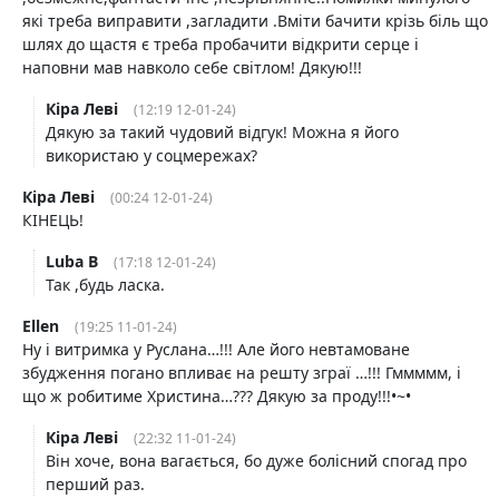
які треба виправити ,загладити .Вміти бачити крізь біль що
шлях до щастя є треба пробачити відкрити серце і
наповни мав навколо себе світлом! Дякую!!!
Кіра Леві
(12:19 12-01-24)
Дякую за такий чудовий відгук! Можна я його
використаю у соцмережах?
Кіра Леві
(00:24 12-01-24)
КІНЕЦЬ!
Luba B
(17:18 12-01-24)
Так ,будь ласка.
Ellen
(19:25 11-01-24)
Ну і витримка у Руслана…!!! Але його невтамоване
збудження погано впливає на решту зграї …!!! Гммммм, і
що ж робитиме Христина…??? Дякую за проду!!!•~•
Кіра Леві
(22:32 11-01-24)
Він хоче, вона вагається, бо дуже болісний спогад про
перший раз.