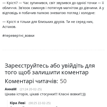
— Крісті? — Час зупинився, світ звузився до однієї точки — її
обличчя. Зв'язок смикнув і потягнув магнітом до дівчини. А у
відповідь я побачив палкою зневагою погляд і холодне:
— Крісті я тільки для близьких друзів. Ти не серед них,
Астахов.
#перевертні_вовки
Зареєструйтесь або увійдіть для
того щоб залишити коментар
Коментарі читачів:
АннаМ
(21:24 20-02-25)
Цікава історія, цікаві стосунки!!! Класні вовки!!;)))
Кіра Леві
(00:25 22-02-25)