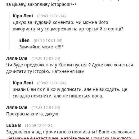
за цікаву, захопливу історію!!!•~•
Кіра Леві
(00:43 13-01-24)
Дякую за чудовий коментар. Чи можна його
використати у соцмережах на арторській сторінці?
Ellen
(07:26 13-01-24)
Звичайно можете!!!*
Ляля-Оля
(17:29 12-01-24)
Чи буде продовження у Квітки пустелі? Дуже вже хочеться
дочитати ту історію. Натхнення Вам
Кіра Леві
(00:42 13-01-24)
Знали б ви як я її хочу дописати, але не виходить. Це
складно пояснити, але не пишеться вона.
Ляля-Оля
(17:28 12-01-24)
Прекрасна книга, дякую
Luba B
(10:59 12-01-24)
Задоволення від прочитаного неописати !!Воно колосальне
,безмежне,фантастичне ,незрівнянне!!Помилки минулого