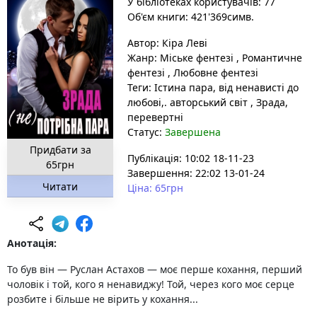
У бібліотеках користувачів: 77
Об'єм книги: 421'369симв.
Автор:
Кіра Леві
Жанр:
Міське фентезі
,
Романтичне
фентезі
,
Любовне фентезі
Теги:
Істина пара, від ненависті до
любові,. авторський світ
, Зрада
,
перевертні
Статус:
Завершена
Придбати за
Публікація: 10:02 18-11-23
65грн
Завершення: 22:02 13-01-24
Читати
Ціна: 65грн
Анотація:
То був він — Руслан Астахов — моє перше кохання, перший
чоловік і той, кого я ненавиджу! Той, через кого моє серце
розбите і більше не вірить у кохання...