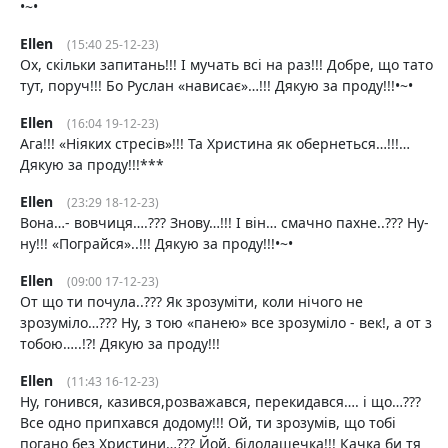
•~•
Ellen
(15:40 25-12-23)
Ох, скільки запитань!!! І мучать всі на раз!!! Добре, що тато
тут, поруч!!! Бо Руслан «нависає»…!!! Дякую за проду!!!•~•
Ellen
(16:04 19-12-23)
Ага!!! «Ніяких стресів»!!! Та Христина як обернеться…!!!…
Дякую за проду!!!***
Ellen
(23:29 18-12-23)
Вона…- вовчиця….??? Знову…!!! І він… смачно пахне..??? Ну-
ну!!! «Пограйся»..!!! Дякую за проду!!!•~•
Ellen
(09:00 17-12-23)
От що ти почула..??? Як зрозуміти, коли нічого не
зрозуміло…??? Ну, з тою «панею» все зрозуміло - век!, а от з
тобою…..!?! Дякую за проду!!!
Ellen
(11:43 16-12-23)
Ну, гонився, казився,розважався, перекидався…. і що…???
Все одно припхався додому!!! Ой, ти зрозумів, що тобі
погано без Христини…??? Йой, бідолашечка!!! Качка би тя