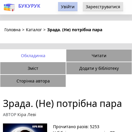
БУКУРУК
Увійти
Зареєструватися
Головна
>
Каталог
>
Зрада. (Не) потрібна пара
Обкладинка
Читати
Зміст
Додати у бібліотеку
Сторінка автора
Зрада. (Не) потрібна пара
АВТОР
Кіра Леві
Прочитано разів: 5253