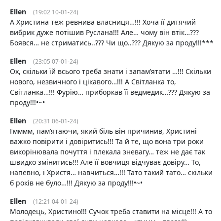
Ellen
(19:02 10-01-24)
А Христина теж ревнива власниця…!!! Хоча її дитячий
вибрик дуже потішив Руслана!!! Але… чому він втік…???
Боявся… не стриматись..??? Чи що..??? Дякую за проду!!!***
Ellen
(23:05 07-01-24)
Ох, скільки їй всього треба знати і запамʼятати …!!! Скільки
нового, незвичного і цікавого…!!! А Світланка то,
Світланка…!!! Фурію… приборкав її ведмедик…??? Дякую за
проду!!!•~•
Ellen
(20:31 06-01-24)
Гмммм, памʼятаючи, який біль він причинив, Христині
важко повірити і довіритись!!! Та й те, що вона три роки
викорінювала почуття і плекала зневагу… теж не дає так
швидко змінитись!!! Але її вовчиця відчуває довіру… То,
напевно, і Христя… навчиться…!!! Тато такий тато… скільки
б років не було…!!! Дякую за проду!!!•~•
Ellen
(12:21 04-01-24)
Молодець, Христино!!! Сучок треба ставити на місце!!! А то