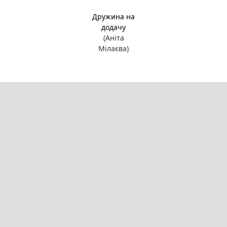
Дружина на
додачу
(Аніта
Мілаєва)