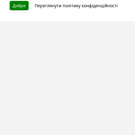
Добре
Переглянути політику конфіденційності
Літературна платформа і бібліотека книг, які можна
безкоштовно читати онлайн. Тут Ви зможете читати
книги в процесі їх створення та першими після
завершення. Спілкуйтесь з авторами. Також зручно
читати книги з телефона.
Моя бібліотека
Зареєструйтесь
та читайте улюблені книги онлайн
Про сервіс
Технічна підтримка
Угода користування
Політика конфіденційності
Правила розміщення контенту
Контакти:
info@bookuruk.com