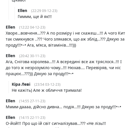
Ellen
(22:29 09-12-23)
Гмммм, ще й як!!!
Ellen
(12:22 04-12-23)
Хворе…вовченя…??? А по розміру і не скажеш…!!! А чого Кит
так смикнувся ..??? Чого злякався, що аж зблід…??? Дякую за
проду!!!•~• Ага, мʼяса, вітамінів…!!!)))
Ellen
(20:42 30-11-23)
Ага, Снігова королева…!!! А всередині все аж тряслося..!!! І
до того ж незрозуміло чому…!!! Нюхав…. Перевіряв, чи ніс
працює…???))) Дякую за проду!!!•~•
Кіра Леві
(23:54 03-12-23)
Не кажіть) Але ж обличчя тримала!
Ellen
(14:55 27-11-23)
Мммм-даааа, дійсно дивна… подія…!!! Дякую за проду!!!•~•
Ellen
(14:15 22-11-23)
О-йой!!! Про що їй світ сигналізував…??? «Не лізь!!!