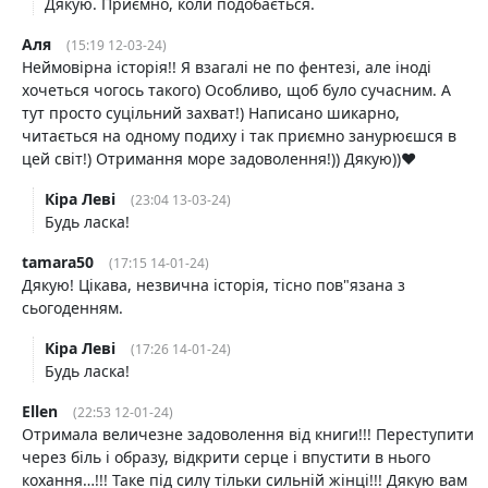
Дякую. Приємно, коли подобається.
Аля
(15:19 12-03-24)
Неймовірна історія!! Я взагалі не по фентезі, але іноді
хочеться чогось такого) Особливо, щоб було сучасним. А
тут просто суцільний захват!) Написано шикарно,
читається на одному подиху і так приємно занурюєшся в
цей світ!) Отримання море задоволення!)) Дякую))❤️
Кіра Леві
(23:04 13-03-24)
Будь ласка!
tamara50
(17:15 14-01-24)
Дякую! Цікава, незвична історія, тісно пов"язана з
сьогоденням.
Кіра Леві
(17:26 14-01-24)
Будь ласка!
Ellen
(22:53 12-01-24)
Отримала величезне задоволення від книги!!! Переступити
через біль і образу, відкрити серце і впустити в нього
кохання…!!! Таке під силу тільки сильній жінці!!! Дякую вам