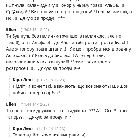
кОпнула, халамиднику!!! Гонор у ньому грає!!! Альфа..!!!
Ср@льфа!!! Випрошуй тепер прощення!!! Голову вмикай, а
не…!!! Дякую за проду!!! ***
Ellen
(13:08 15-12-23)
Ти був нуль без палички(точніше, з паличкою, але не
тою!!!), а не Альфою!!! До Альфи тобі рости і рости було!!!
Але ж гонору повні штани..!!! Як це - пробратися в родину
Астахова…?!? Якась дрібнота…!!! А тепер бігай,
висолопивши язик, скавули!!! Може трохи гонор
розтрясеш!!!… Дякую за проду!!!•~•
Кіра Леві
(01:25 16-12-23)
Підлітки вони такі. Вважають, що все знають! Шишок
набив, тепер сьорбає!
Ellen
(11:44 14-12-23)
То вона… вже дружина… того адійота…??? А…. Ого!!! І що
тепер???… Дякую за проду!!!•~•
Кіра Леві
(14:14 14-12-23)
Тепер адійот хоче все виправити)