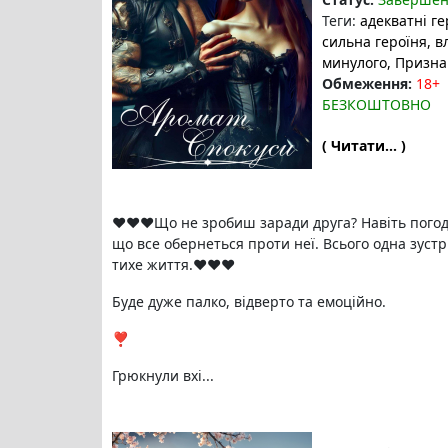
Теги:
адекватні ге
сильна героїня
, 
минулого
, Призна
Обмеження:
18+
БЕЗКОШТОВНО
( Читати... )
❤️❤️❤️Що не зробиш заради друга? Навіть погод
що все обернеться проти неї. Всього одна зустр
тихе життя.❤️❤️❤️
Буде дуже палко, відверто та емоційно.
❣️
Грюкнули вхі...