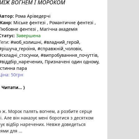
МІЖ ВОГНЕМ І МОРОКОМ
Автор:
Рома Аріведерчі
Жанр:
Міське фентезі
,
Романтичне фентезі
,
Любовне фентезі
,
Магічна академія
Статус:
Завершена
Теги:
#моб_колишні
, #владний_герой
,
#рішуча_героїня
, #справжній_чоловік
,
#складні_стосунки
, #випробуванння_почуттів
,
#віддбір_наречених
, Призначені один одному
,
істинна пара
Ціна: 50грн
( Читати... )
о ж. Морок палять вогнем, а розбите серце
і. Але він наказує мені боротися з десятком
шує відбір наречених. Невже доведеться
ми для ...