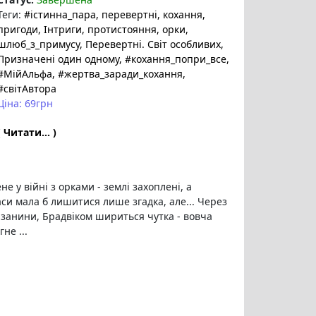
Теги:
#істинна_пара
, перевертні
, кохання
,
пригоди
, Інтриги
, протистояння
, орки
,
шлюб_з_примусу
, Перевертні. Світ особливих
,
Призначені один одному
, #кохання_попри_все
,
#МійАльфа
, #жертва_заради_кохання
,
#світАвтора
Ціна: 69грн
( Читати... )
е у війні з орками - землі захоплені, а
си мала б лишитися лише згадка, але... Через
ізанини, Брадвіком шириться чутка - вовча
не ...