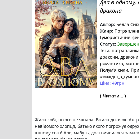
Два в одному,
дракона
Автор:
Белла Сні
Жанр:
Потряплян
Гумористичне фе
Статус:
Заверше
Теги:
потраплянк
дракони
, дракони
романтика
, магіч
Полум'я сили
, Пр
#вихідні_з_гумор
Ціна: 49грн
( Читати... )
Жила собі, нікого не чіпала. Вчила діточок. Аж 
невідомого хлопця, батько якого погрожує одруж
іншому світі! Але, мабуть, долі виявилося замало