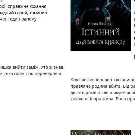
рої
, справжнє кохання
,
владний герой
, таємниці
чені один одному
ишся вийти заміж. Хто ж знав,
іч, яка повністю переверне її
Князівство перевертнів знищен
правляча родина вбита. Від ра
десять років після шокуючої р
князівна Кіара жива. Вона праг