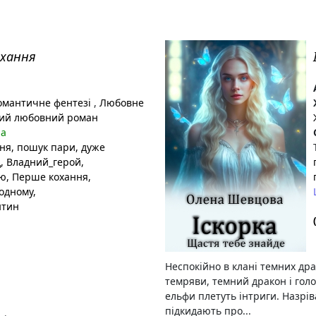
охання
мантичне фентезі
,
Любовне
ий любовний роман
на
ння
, пошук пари
, дуже
д
, Владний_герой
,
ою
, Перше кохання
,
одному
,
нтин
Неспокійно в клані темних дра
темряви, темний дракон і гол
ельфи плетуть інтриги. Назрів
підкидають про...