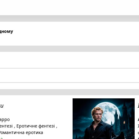
одному
си
арро
ентезі
,
Еротичне фентезі
,
омантична еротика
на