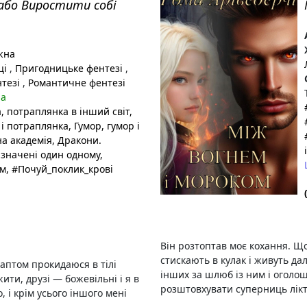
 або Виростити собі
жна
ці
,
Пригодницьке фентезі
,
нтезі
,
Романтичне фентезі
на
а
, потраплянка в інший світ
,
 і потраплянка
, Гумор
, гумор і
на академія
, Дракони.
изначені один одному
,
ом
, #Почуй_поклик_крові
Він розтоптав моє кохання. Щ
стискають в кулак і живуть дал
раптом прокидаюся в тілі
інших за шлюб із ним і оголо
ити, друзі — божевільні і я в
розштовхувати суперниць ліктя
, і крім усього іншого мені