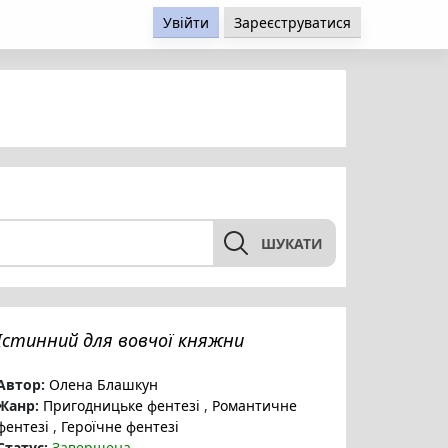
Увійти
Зареєструватися
ШУКАТИ
Істинний для вовчої княжни
Автор:
Олена Блашкун
Жанр:
Пригодницьке фентезі
,
Романтичне
фентезі
,
Героїчне фентезі
Статус:
Завершена