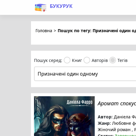
БУКУРУК
Головна
>
Пошук по тегу: Призначені один 
Пошук серед:
Книг
Авторів
Тегів
Аромат cпоку
Автор:
Даніела Ф
Жанр:
Любовне ф
Жіночий роман
,
Р
Статус:
Заверше