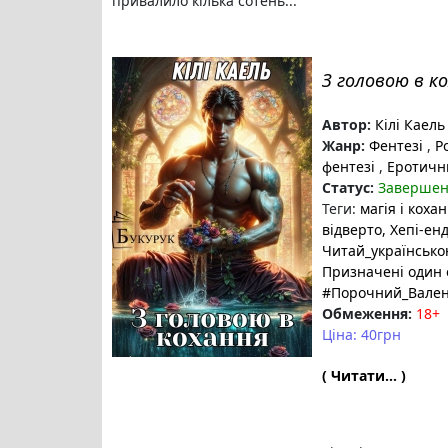
привалило кілька сотень...
З головою в к
Автор:
Кілі Каель
Жанр:
Фентезі
,
Ро
фентезі
,
Еротичн
Статус:
Заверше
Теги:
магія і коха
відверто
, Хепі-ен
Читай_українськ
Призначені один 
#Порочний_Вале
Обмеження:
18+
Ціна: 40грн
( Читати... )