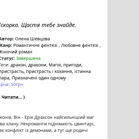
Іскорка. Щастя тебе знайде.
Автор:
Олена Шевцова
Жанр:
Романтичне фентезі
,
Любовне фентезі
,
Жіночий роман
Статус:
Завершена
Теги:
дракон
, дракони
, Магія
, пригоди
,
пристрасть
, пристрасть і кохання
, істинна
пара
, Призначені один одному
Ціна: 50грн
( Читати... )
конів. Він - Ерік Драксон найсильніший маг
ова клану. Некроманти піднімають цвинтарі,
ає конфлікт із демонами, а тут ще родичі