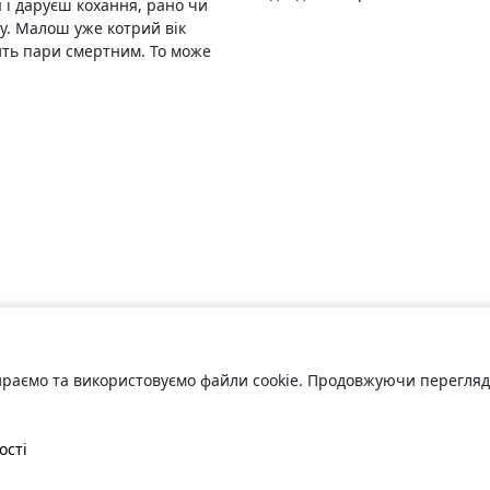
 і даруєш кохання, рано чи
му. Малош уже котрий вік
дить пари смертним. То може
раємо та використовуємо файли cookie. Продовжуючи переглядат
ості