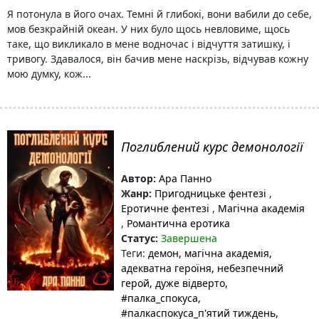
Я потонула в його очах. Темні й глибокі, вони вабили до себе,
мов безкрайній океан. У них було щось невловиме, щось
таке, що викликало в мене водночас і відчуття затишку, і
тривогу. Здавалося, він бачив мене наскрізь, відчував кожну
мою думку, кож...
Поглиблений курс демонології
Автор:
Ара Панно
Жанр:
Пригодницьке фентезі
,
Еротичне фентезі
,
Магічна академія
,
Романтична еротика
Статус:
Завершена
Теги:
демон
, магічна академія
,
адекватна героїня
, небезпечний
герой
, дуже відверто
,
#палка_спокуса
,
#палкаспокуса_п'ятий тиждень
,