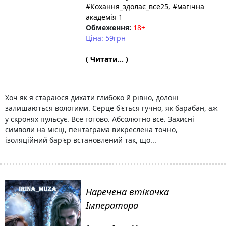
#Кохання_здолає_все25
, #магічна
академія 1
Обмеження:
18+
Ціна: 59грн
( Читати... )
Хоч як я стараюся дихати глибоко й рівно, долоні
залишаються вологими. Серце б'ється гучно, як барабан, аж
у скронях пульсує. Все готово. Абсолютно все. Захисні
символи на місці, пентаграма викреслена точно,
ізоляційний бар'єр встановлений так, що...
Наречена втікачка
Імператора