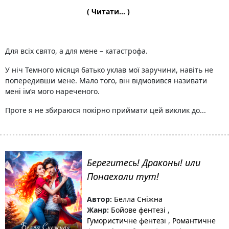
( Читати... )
Для всіх свято, а для мене – катастрофа.
У ніч Темного місяця батько уклав мої заручини, навіть не
попередивши мене. Мало того, він відмовився називати
мені ім’я мого нареченого.
Проте я не збираюся покірно приймати цей виклик до...
Берегитесь! Драконы! или
Понаехали тут!
Автор:
Белла Сніжна
Жанр:
Бойове фентезі
,
Гумористичне фентезі
,
Романтичне