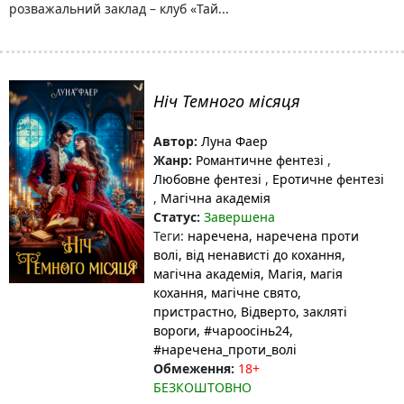
розважальний заклад – клуб «Тай...
Ніч Темного місяця
Автор:
Луна Фаер
Жанр:
Романтичне фентезі
,
Любовне фентезі
,
Еротичне фентезі
,
Магічна академія
Статус:
Завершена
Теги:
наречена
, наречена проти
волі
, від ненависті до кохання
,
магічна академія
, Магія
, магія
кохання
, магічне свято
,
пристрастно
, Відверто
, закляті
вороги
, #чароосінь24
,
#наречена_проти_волі
Обмеження:
18+
БЕЗКОШТОВНО