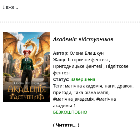
І вже...
Академія відступників
Автор:
Олена Блашкун
Жанр:
Історичне фентезі
,
Пригодницьке фентезі
,
Підліткове
фентезі
Статус:
Завершена
Теги:
магічна академія
, наги
, дракон
,
пригоди
, Така різна магія
,
#магічна_академія
, #магічна
академія 1
БЕЗКОШТОВНО
( Читати... )