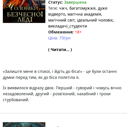
Статус:
Завершена
Теги:
чжч
, багатомужжя
, дуже
відверто
, магічна академія
,
магічний світ
, ідеальний чоловік
,
викладачі_студенти
Обмеження:
18+
Ціна: 73грн
( Читати... )
«Залиште мене в спокої, і йдіть до біса!» - це були останні
думки перед тим, як до біса полетіла я.
Їх виявилося відразу двоє. Перший - суворий і чомусь вічно
незадоволений, другий - розв'язний, нахабний і трохи
стурбований.