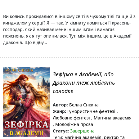
Ви колись прокидалися в іншому світі в чужому тілі та ще й з
кинджалом у серці? Я — так. У кімнату ломиться її красень-
господар, який називає мене іншим ім'ям і вимагає
пояснень, як я тут опинилася. Тут, між іншим, це в Академії
драконів. Що відбу...
Зефірка в Академії, або
Дракони теж люблять
солодке
Автор:
Белла Сніжна
Жанр:
Гумористичне фентезі
,
Любовне фентезі
,
Магічна академія
,
Молодіжна проза
Статус:
Завершена
Теги:
магічна академія
, ректор та