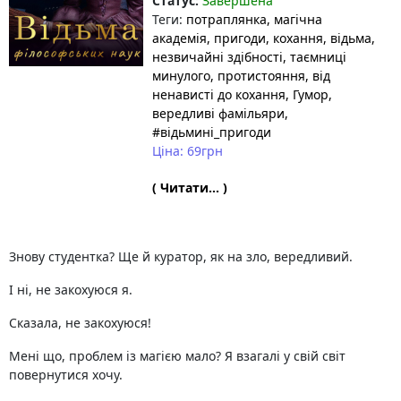
Статус:
Завершена
Теги:
потраплянка
, магічна
академія
, пригоди
, кохання
, відьма
,
незвичайні здібності
, таємниці
минулого
, протистояння
, від
ненависті до кохання
, Гумор
,
вередливі фамільяри
,
#відьмині_пригоди
Ціна: 69грн
( Читати... )
Знову студентка? Ще й куратор, як на зло, вередливий.
І ні, не закохуюся я.
Сказала, не закохуюся!
Мені що, проблем із магією мало? Я взагалі у свій світ
повернутися хочу.