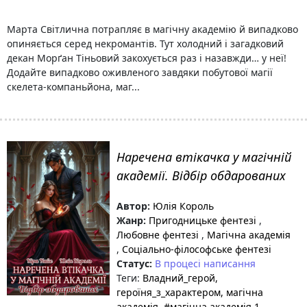
Марта Світлична потрапляє в магічну академію й випадково
опиняється серед некромантів. Тут холодний і загадковий
декан Морґан Тіньовий закохується раз і назавжди… у неї!
Додайте випадково оживленого завдяки побутової магії
скелета-компаньйона, маг...
Наречена втікачка у магічній
академії. Відбір обдарованих
Автор:
Юлія Король
Жанр:
Пригодницьке фентезі
,
Любовне фентезі
,
Магічна академія
,
Соціально-філософське фентезі
Статус:
В процесі написання
Теги:
Владний_герой
,
героїня_з_характером
, магічна
академія
, #магічна академія 1