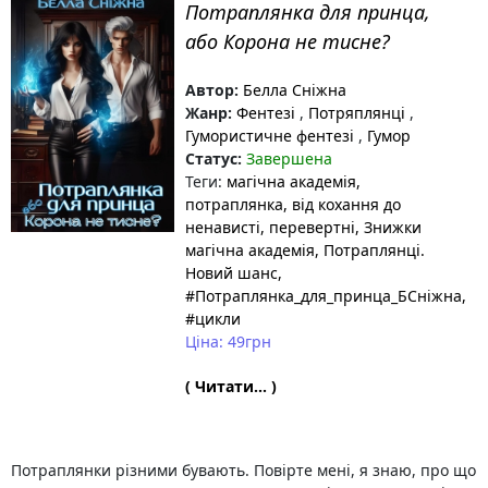
Потраплянка для принца,
або Корона не тисне?
Автор:
Белла Сніжна
Жанр:
Фентезі
,
Потряплянці
,
Гумористичне фентезі
,
Гумор
Статус:
Завершена
Теги:
магічна академія
,
потраплянка
, від кохання до
ненависті
, перевертні
, Знижки
магічна академія
, Потраплянці.
Новий шанс
,
#Потраплянка_для_принца_БСніжна
,
#цикли
Ціна: 49грн
( Читати... )
Потраплянки різними бувають. Повірте мені, я знаю, про що