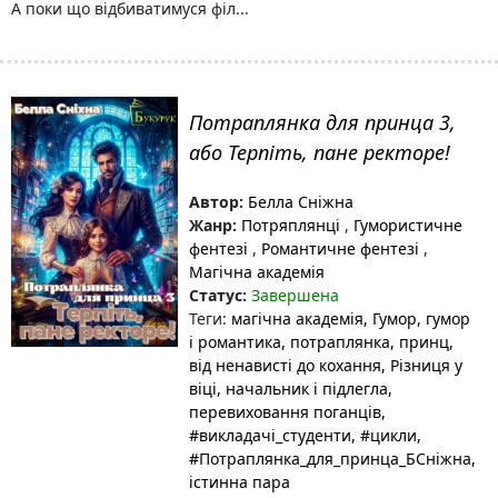
А поки що відбиватимуся філ...
Потраплянка для принца 3,
або Терпіть, пане ректоре!
Автор:
Белла Сніжна
Жанр:
Потряплянці
,
Гумористичне
фентезі
,
Романтичне фентезі
,
Магічна академія
Статус:
Завершена
Теги:
магічна академія
, Гумор
, гумор
і романтика
, потраплянка
, принц
,
від ненависті до кохання
, Різниця у
віці
, начальник і підлегла
,
перевиховання поганців
,
#викладачі_студенти
, #цикли
,
#Потраплянка_для_принца_БСніжна
,
істинна пара