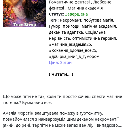
Романтичне фентезі
,
Любовне
фентезі
,
Магічна академія
Статус:
Завершена
Теги:
некромант
, побутова магія
,
Гумор
, пригоди
, магічна академія
,
декан та адептка
, Соціальна
нерівність
, оптимістична героїня
,
#магічна_академія25
,
#Кохання_здолає_все25
,
#добірка_книг_з_гумором
Ціна: 35грн
( Читати... )
Що може піти не так, коли ти просто хочеш спекти магічне
тістечко? Буквально все.
Амалія Форстін влаштувала пожежу в гуртожитку,
познайомилася з найзарозумілішим деканом некромантії
(який, до речі, терпіти не може запах ванілі), і випадково....