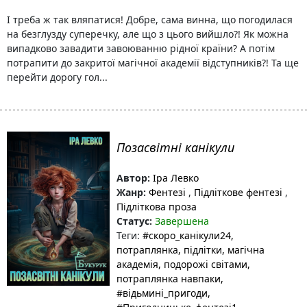
І треба ж так вляпатися! Добре, сама винна, що погодилася
на безглузду суперечку, але що з цього вийшло?! Як можна
випадково завадити завоюванню рідної країни? А потім
потрапити до закритої магічної академії відступників?! Та ще
перейти дорогу гол...
Позасвітні канікули
Автор:
Іра Левко
Жанр:
Фентезі
,
Підліткове фентезі
,
Підліткова проза
Статус:
Завершена
Теги:
#скоро_канікули24
,
потраплянка
, підлітки
, магічна
академія
, подорожі світами
,
потраплянка навпаки
,
#відьмині_пригоди
,