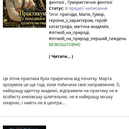
фентезі
,
Гумористичне фентезі
Статус:
В процесі написання
Теги:
пригоди
, Магія
, Гумор
,
героїня_з_характером
, герой-
катастрофа
, магічна академія
,
#літмоб_на_природі
,
#літмоб_на_природі_перший_тиждень
БЕЗКОШТОВНО
( Читати... )
Ця літня практика була приречена від початку. Марта
зрозуміла це ще тоді, коли побачила своє направлення. Її,
найкращу адептку академії, відправили на практику не в
особисту князівську цілительню, не в найкращу міську
лікарню, і навіть не в центра...