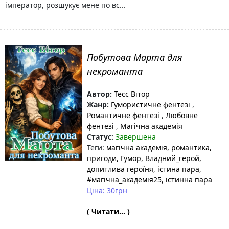
імператор, розшукує мене по вс...
Побутова Марта для
некроманта
Автор:
Тесс Вітор
Жанр:
Гумористичне фентезі
,
Романтичне фентезі
,
Любовне
фентезі
,
Магічна академія
Статус:
Завершена
Теги:
магічна академія
, романтика
,
пригоди
, Гумор
, Владний_герой
,
допитлива героїня
, істина пара
,
#магічна_академія25
, істинна пара
Ціна: 30грн
( Читати... )