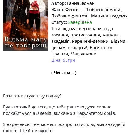
Автор:
Ганна Зюман
Жанр:
Фентезі
,
Любовні романи
,
Любовне фентезі
,
Магічна академія
Статус:
Завершена
Теги:
відьма
, від ненависті до
кохання
, протистояння
, магічна
академія
, наречені-демони
, Відьми,
це вам не жарти!
, Боги та їхні
іграшки
, Маг
, демони
Ціна: 55грн
( Читати... )
Розлютив студентку-відьму?
Будь готовий до того, що тебе раптово дуже сильно
полюбить уся академія, включно з факультетом орків.
З нареченою теж можеш розпрощатися: відьма знайде їй
іншого. Ще й не одного.