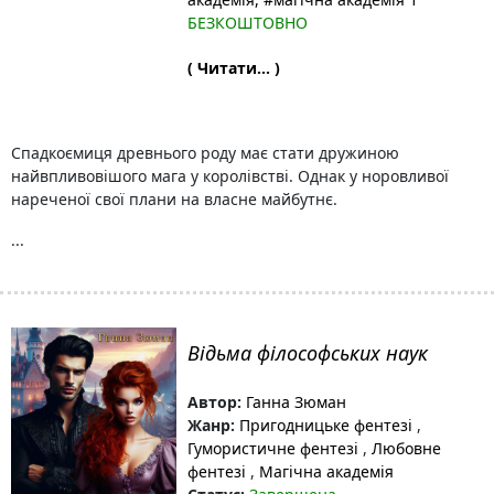
БЕЗКОШТОВНО
( Читати... )
Спадкоємиця древнього роду має стати дружиною
найвпливовішого мага у королівстві. Однак у норовливої
нареченої свої плани на власне майбутнє.
...
Відьма філософських наук
Автор:
Ганна Зюман
Жанр:
Пригодницьке фентезі
,
Гумористичне фентезі
,
Любовне
фентезі
,
Магічна академія