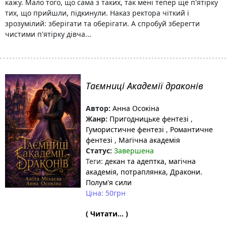
кажу. Мало того, що сама з таких, так мені тепер ще п'ятірку
тих, що прийшли, підкинули. Наказ ректора чіткий і
зрозумілий: зберігати та оберігати. А спробуй зберегти
чистими п'ятірку дівча...
Таємниці Академії драконів
Автор:
Анна Осокіна
Жанр:
Пригодницьке фентезі
,
Гумористичне фентезі
,
Романтичне
фентезі
,
Магічна академія
Статус:
Завершена
Теги:
декан та адептка
, магічна
академія
, потраплянка
, Дракони.
Полум'я сили
Ціна: 50грн
( Читати... )