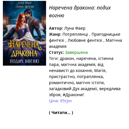
Наречена дракона: подих
вогню
Автор:
Луна Фаер
Жанр:
Потряплянці
,
Пригодницьке
фентезі
,
Любовне фентезі
,
Магічна
академія
Статус:
Завершена
Теги:
дракон
, наречена
, істинна
пара
, магічна академія
, від
ненависті до кохання
, Магія
,
пристрастно
, потраплянка
,
романтично
, магічні істоти
,
загадковий Дух академії
, вередлива
зброя
, #Дракони!
Ціна: 65грн
( Читати... )