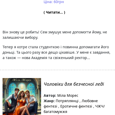
Ціна: 60грн
( Читати... )
Він знову це робить! Сем змушує мене допомогти йому, не
залишаючи вибору.
Тепер я котре стала студенткою і повинна допомагати його
доньці. Та цього разу все дещо цікавіше. У мене є завдання,
а також — нова Академія та свіженький ректор...
Чоловіки для безчесної леді
Автор:
Міла Морес
Жанр:
Потряплянці
,
Любовне
фентезі
,
Еротичне фентезі
,
ЧЖЧ/
багатомужжя