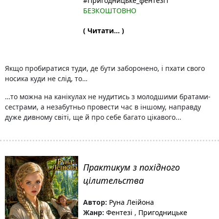
#Пригодницьке_фентезі1
БЕЗКОШТОВНО
( Читати... )
Якщо пробиратися туди, де бути заборонено, і пхати свого
носика куди не слід, то…
…то можна на канікулах не нудитись з молодшими братами-
сестрами, а незабутньо провести час в іншому, направду
дуже дивному світі, ще й про себе багато цікавого...
Практикум з похідного
цілительства
Автор:
Руна Леійона
Жанр:
Фентезі
,
Пригодницьке