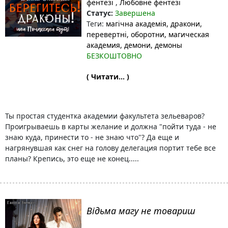
фентезі
,
Любовне фентезі
Статус:
Завершена
Теги:
магічна академія
, дракони
,
перевертні
, оборотни
, магическая
академия
, демони
, демоны
БЕЗКОШТОВНО
( Читати... )
Ты простая студентка академии факультета зельеваров?
Проигрываешь в карты желание и должна "пойти туда - не
знаю куда, принести то - не знаю что"? Да еще и
нагрянувшая как снег на голову делегация портит тебе все
планы? Крепись, это еще не конец.....
Відьма магу не товариш