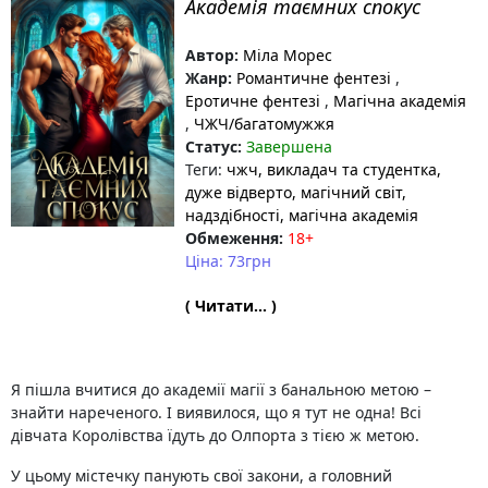
Академія таємних спокус
Автор:
Міла Морес
Жанр:
Романтичне фентезі
,
Еротичне фентезі
,
Магічна академія
,
ЧЖЧ/багатомужжя
Статус:
Завершена
Теги:
чжч
, викладач та студентка
,
дуже відверто
, магічний світ
,
надздібності
, магічна академія
Обмеження:
18+
Ціна: 73грн
( Читати... )
Я пішла вчитися до академії магії з банальною метою –
знайти нареченого. І виявилося, що я тут не одна! Всі
дівчата Королівства їдуть до Олпорта з тією ж метою.
У цьому містечку панують свої закони, а головний