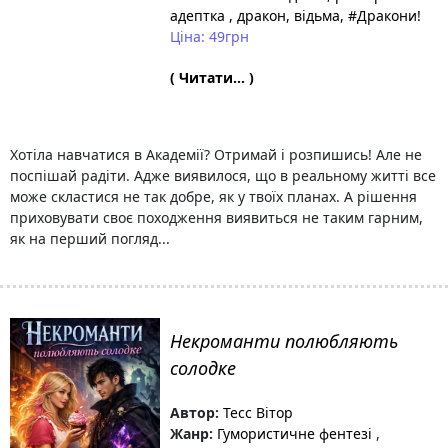
адептка
, дракон
, відьма
, #Дракони!
Ціна: 49грн
( Читати... )
Хотіла навчатися в Академії? Отримай і розпишись! Але не
поспішай радіти. Адже виявилося, що в реальному житті все
може скластися не так добре, як у твоїх планах. А рішення
приховувати своє походження виявиться не таким гарним,
як на перший погляд...
Некроманти полюбляють
солодке
Автор:
Тесс Вітор
Жанр:
Гумористичне фентезі
,