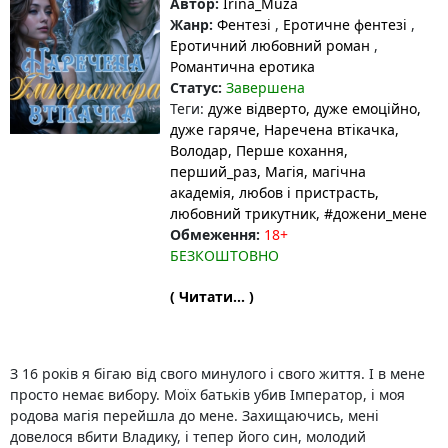
Автор:
Irina_Muza
Жанр:
Фентезі
,
Еротичне фентезі
,
Еротичний любовний роман
,
Романтична еротика
Статус:
Завершена
Теги:
дуже відверто
, дуже емоційно
,
дуже гаряче
, Наречена втікачка
,
Володар
, Перше кохання
,
перший_раз
, Магія
, магічна
академія
, любов і пристрасть
,
любовний трикутник
, #дожени_мене
Обмеження:
18+
БЕЗКОШТОВНО
( Читати... )
З 16 років я бігаю від свого минулого і свого життя. І в мене
просто немає вибору. Моїх батьків убив Імператор, і моя
родова магія перейшла до мене. Захищаючись, мені
довелося вбити Владику, і тепер його син, молодий