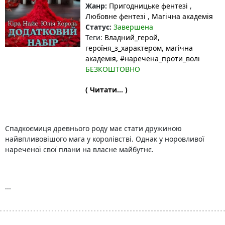
Жанр:
Пригодницьке фентезі
,
Любовне фентезі
,
Магічна академія
Статус:
Завершена
Теги:
Владний_герой
,
героїня_з_характером
, магічна
академія
, #наречена_проти_волі
БЕЗКОШТОВНО
( Читати... )
Спадкоємиця древнього роду має стати дружиною
найвпливовішого мага у королівстві. Однак у норовливої
нареченої свої плани на власне майбутнє.
...