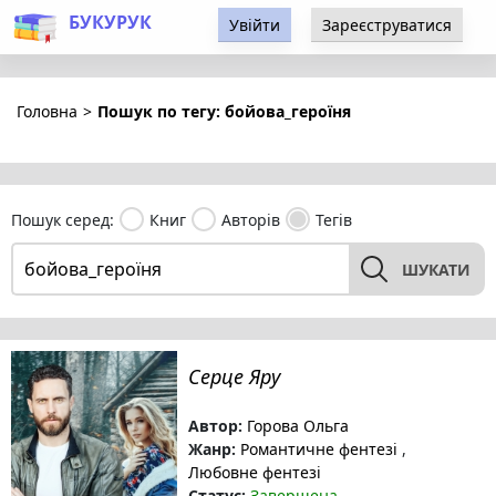
БУКУРУК
Увійти
Зареєструватися
Головна
>
Пошук по тегу: бойова_героїня
Пошук серед:
Книг
Авторів
Тегів
ШУКАТИ
Серце Яру
Автор:
Горова Ольга
Жанр:
Романтичне фентезі
,
Любовне фентезі
Статус:
Завершена