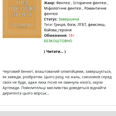
Жанр:
Фентезі
,
Історичне фентезі
,
Міфологічне фентезі
,
Романтичне
фентезі
Статус:
Завершена
Теги:
Греція
, боги
, ЛГБТ
, фемслеш
,
бойова_героїня
Обмеження:
18+
БЕЗКОШТОВНО
( Читати... )
Черговий бенкет, влаштований олімпійцями, завершується,
як завжди, розбратом. Цього разу, на жаль, союзників серед
своїх не буде, адже лиха пісня не оминула нікого, окрім
Артеміди. Повелительці мисливства доведеться віднайти
диригента цього морськ...