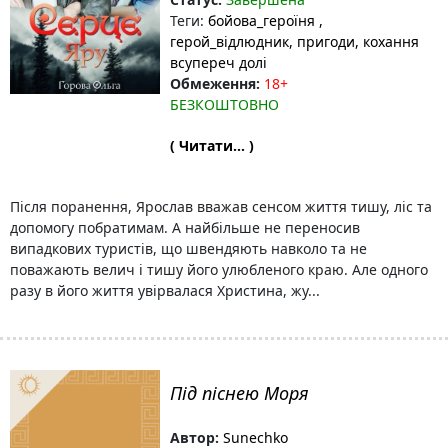
Теги:
бойова_героїня
,
герой_відлюдник
, пригоди
, кохання
всупереч долі
Обмеження:
18+
БЕЗКОШТОВНО
( Читати... )
Після поранення, Ярослав вважав сенсом життя тишу, ліс та
допомогу побратимам. А найбільше не переносив
випадкових туристів, що швендяють навколо та не
поважають велич і тишу його улюбленого краю. Але одного
разу в його життя увірвалася Христина, жу...
Під піснею Моря
Автор:
Sunechko