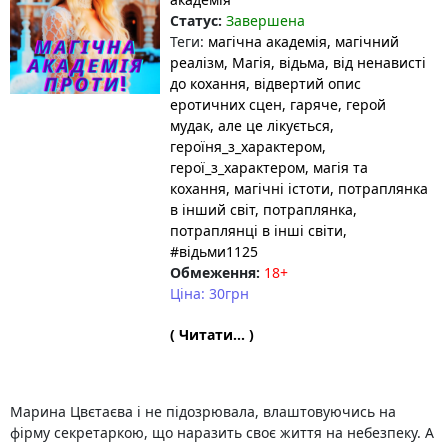
Статус:
Завершена
Теги:
магічна академія
, магічний
реалізм
, Магія
, відьма
, від ненависті
до кохання
, відвертий опис
еротичних сцен
, гаряче
, герой
мудак, але це лікується
,
героїня_з_характером
,
герої_з_характером
, магія та
кохання
, магічні істоти
, потраплянка
в інший світ
, потраплянка
,
потраплянці в інші світи
,
#відьми1125
Обмеження:
18+
Ціна: 30грн
( Читати... )
Марина Цвєтаєва і не підозрювала, влаштовуючись на
фірму секретаркою, що наразить своє життя на небезпеку. А