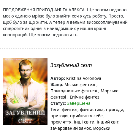
ПРОДОВЖЕННЯ ПРИГОД АНІ ТА АЛЕКСА. Ще зовсім недавно
моєю єдиною мрією було знайти хоч якусь роботу. Просто,
щоб було за що жити. А тепер я вельми високооплачуваний
співробітник однієї з найвідоміших у нашій країні
корпорацій. Ще зовсім недавно я н...
Загублений світ
Автор:
Kristina Voronova
Жанр:
Міське фентезі
,
Пригодницьке фентезі
,
Морське
фентезі
,
Епічне фентезі
Статус:
Завершена
Теги:
фентезі, фантастика, пригоди
,
пригоди
, прийняття себе
,
прокляття
, інші світи
, інший світ
,
зачарований замок
, морськи