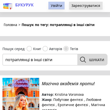
БУКУРУК
Увійти
Зареєструватися
Головна
>
Пошук по тегу: потраплянці в інші світи
Пошук серед:
Книг
Авторів
Тегів
ШУКАТИ
Магічна академія проти!
Автор:
Kristina Voronova
Жанр:
Побутове фентезі
,
Любовне
фентезі
,
Еротичне фентезі
,
Магічна
академія