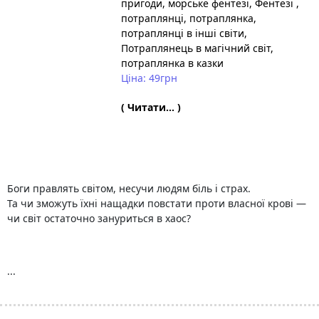
пригоди
, морське фентезі
, Фентезі
,
потраплянці
, потраплянка
,
потраплянці в інші світи
,
Потраплянець в магічний світ
,
потраплянка в казки
Ціна: 49грн
( Читати... )
Боги правлять світом, несучи людям біль і страх.
Та чи зможуть їхні нащадки повстати проти власної крові —
чи світ остаточно зануриться в хаос?
...