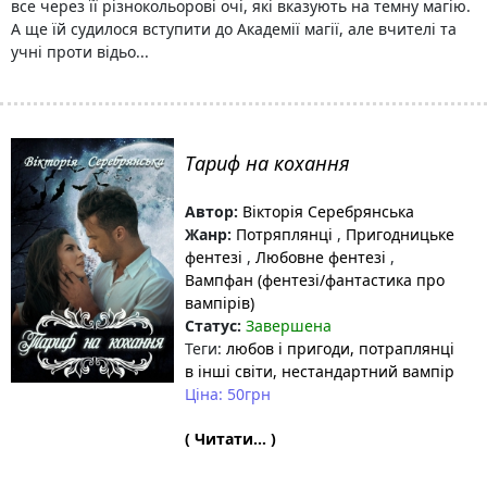
все через її різнокольорові очі, які вказують на темну магію.
А ще їй судилося вступити до Академії магії, але вчителі та
учні проти відьо...
Тариф на кохання
Автор:
Вікторія Серебрянська
Жанр:
Потряплянці
,
Пригодницьке
фентезі
,
Любовне фентезі
,
Вампфан (фентезі/фантастика про
вампірів)
Статус:
Завершена
Теги:
любов і пригоди
, потраплянці
в інші світи
, нестандартний вампір
Ціна: 50грн
( Читати... )