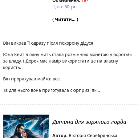
Обмеження:
18+
Ціна: 60грн
( Читати... )
Він викрав її одразу після похорону дідуся.
Юна Кейт в одну мить стала розмінною монетою у боротьбі
за владу, і Дерек має намір використати це на власну
користь.
Він прорахував майже все.
Та для нього вона приготувала сюрприз, як...
Дитина для зоряного лорда
Автор:
Вікторія Серебрянська