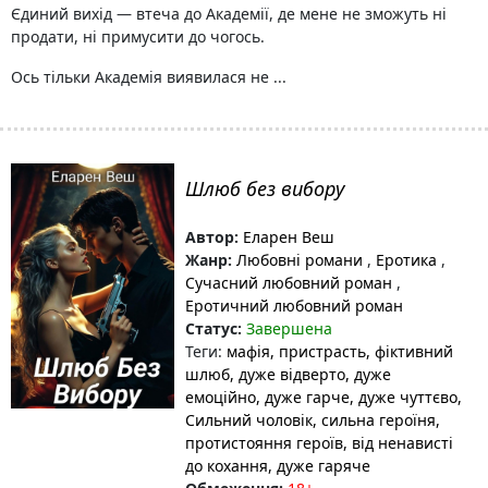
Єдиний вихід — втеча до Академії, де мене не зможуть ні
продати, ні примусити до чогось.
Ось тільки Академія виявилася не ...
Шлюб без вибору
Автор:
Еларен Веш
Жанр:
Любовні романи
,
Еротика
,
Сучасний любовний роман
,
Еротичний любовний роман
Статус:
Завершена
Теги:
мафія
, пристрасть
, фіктивний
шлюб
, дуже відверто
, дуже
емоційно
, дуже гарче
, дуже чуттєво
,
Сильний чоловік
, сильна героїня
,
протистояння героїв
, від ненависті
до кохання
, дуже гаряче