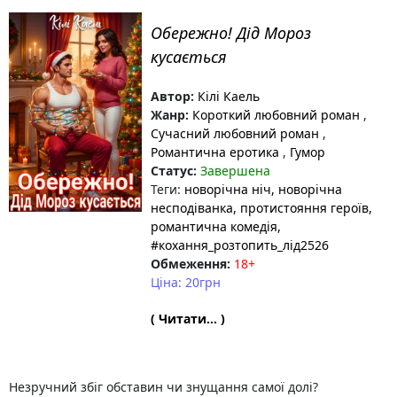
Обережно! Дід Мороз
кусається
Автор:
Кілі Каель
Жанр:
Короткий любовний роман
,
Сучасний любовний роман
,
Романтична еротика
,
Гумор
Статус:
Завершена
Теги:
новорічна ніч
, новорічна
несподіванка
, протистояння героїв
,
романтична комедія
,
#кохання_розтопить_лід2526
Обмеження:
18+
Ціна: 20грн
( Читати... )
Незручний збіг обставин чи знущання самої долі?