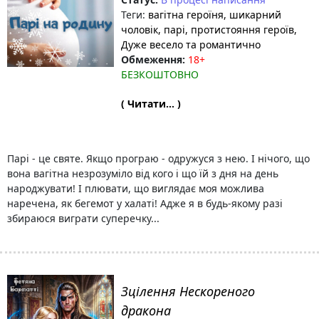
Теги:
вагітна героїня
, шикарний
чоловік
, парі
, протистояння героїв
,
Дуже весело та романтично
Обмеження:
18+
БЕЗКОШТОВНО
( Читати... )
Парі - це святе. Якщо програю - одружуся з нею. І нічого, що
вона вагітна незрозуміло від кого і що їй з дня на день
народжувати! І плювати, що виглядає моя можлива
наречена, як бегемот у халаті! Адже я в будь-якому разі
збираюся виграти суперечку...
Зцілення Нескореного
дракона