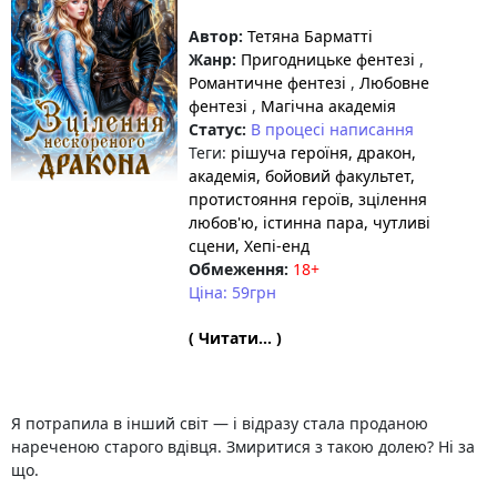
Автор:
Тетяна Барматті
Жанр:
Пригодницьке фентезі
,
Романтичне фентезі
,
Любовне
фентезі
,
Магічна академія
Статус:
В процесі написання
Теги:
рішуча героїня
, дракон
,
академія
, бойовий факультет
,
протистояння героїв
, зцілення
любов'ю
, істинна пара
, чутливі
сцени
, Хепі-енд
Обмеження:
18+
Ціна: 59грн
( Читати... )
Я потрапила в інший світ — і відразу стала проданою
нареченою старого вдівця. Змиритися з такою долею? Ні за
що.