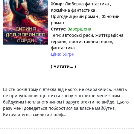
Жанр:
Любовна фантастика
,
Космічна фантастика
,
Пригодницький роман
,
Жіночий
роман
Статус:
Завершена
Теги:
авторські раси
, життєрадісна
героїня
, протистояння героїв
,
фантастика
Ціна: 59грн
( Читати... )
Шість років тому я втекла від нього, не озираючись. Навіть
не припускаючи, що життя знову зіштовхне мене з цим
байдужим інопланетянином і вдруге втекти не вийде. Цього
разу мені доведеться поборотися за власне майбутнє.
Витрусити всі скелети з шаф...