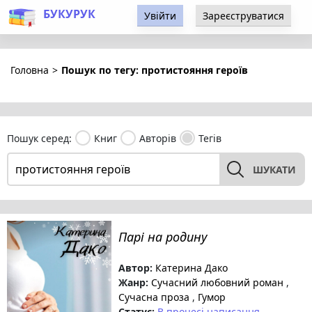
БУКУРУК
Увійти
Зареєструватися
Головна
>
Пошук по тегу: протистояння героїв
Пошук серед:
Книг
Авторів
Тегів
ШУКАТИ
Парі на родину
Автор:
Катерина Дако
Жанр:
Сучасний любовний роман
,
Сучасна проза
,
Гумор
Статус:
В процесі написання