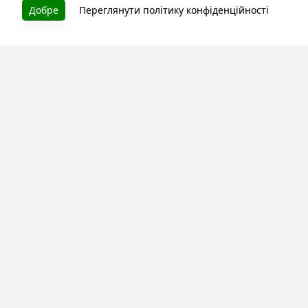
Добре
Переглянути політику конфіденційності
БУКУРУК
Літературна платформа і бібліотека книг, які можна
безкоштовно читати онлайн. Тут Ви зможете читати
книги в процесі їх створення та першими після
завершення. Спілкуйтесь з авторами. Також зручно
читати книги з телефона.
Моя бібліотека
Зареєструйтесь
та читайте улюблені книги онлайн
Про сервіс
Технічна підтримка
Угода користування