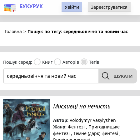
БУКУРУК
Увійти
Зареєструватися
Головна
>
Пошук по тегу: середньовіччя та новий час
Пошук серед:
Книг
Авторів
Тегів
ШУКАТИ
Мисливці на нечисть
Автор:
Volodymyr Vasylyshen
Жанр:
Фентезі
,
Пригодницьке
фентезі
,
Темне (дарк) фентезі
,
Героїчне фентезі