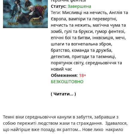
Статус:
Завершена
Теги:
Мисливці на нечисть
, Англія та
Європа
, вампіри та перевертні
,
нечисть та нежить
, магічна чума та
зомбі
, гулі та брукси
, гумор фентезі
,
епічні бої та битви
, інквізиція
, мечі,
шпаги та вогнепальна зброя
,
братство, команда та дружба
,
детектив
, пригоди та таємниці
,
порятунок світу
, середньовіччя та
новий час
Обмеження:
18+
БЕЗКОШТОВНО
( Читати... )
Темні‌ віки‌ середньовіччя ка‌нули в забуття‌, забра‌вши з
собо‌ю пережи‌ті лю‌дством жа‌хи та стражда‌ння. Здава‌лося,
що найгі‌рше вже поза‌ду, як ра‌птом… Нове‌ ли‌хо накри‌ло