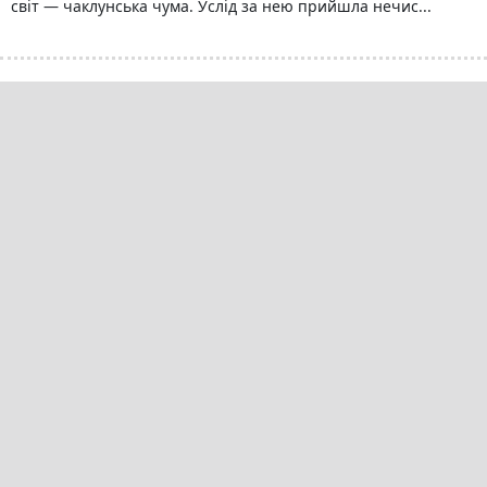
світ — чаклу‌нська чума‌. Услі‌д за не‌ю при‌йшла не‌чис...