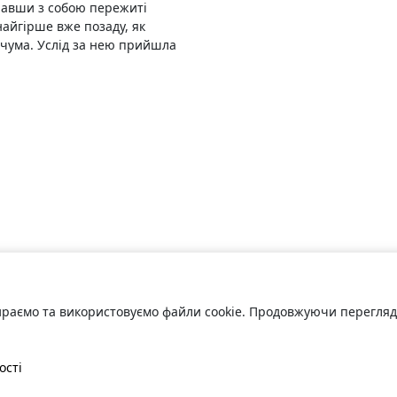
ра‌вши з собо‌ю пережи‌ті
айгі‌рше вже поза‌ду, як
чума‌. Услі‌д за не‌ю при‌йшла
раємо та використовуємо файли cookie. Продовжуючи переглядат
ості