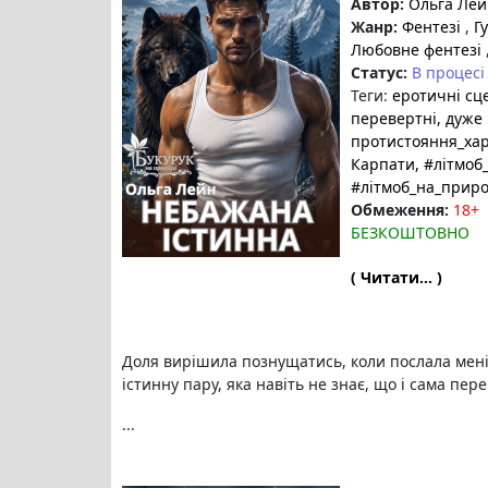
Автор:
Ольга Лей
Жанр:
Фентезі
,
Гу
Любовне фентезі
Статус:
В процесі
Теги:
еротичні сц
перевертні
, дуже
протистояння_хар
Карпати
, #літмоб
#літмоб_на_прир
Обмеження:
18+
БЕЗКОШТОВНО
( Читати... )
Доля вирішила познущатись, коли послала мен
істинну пару, яка навіть не знає, що і сама пер
...