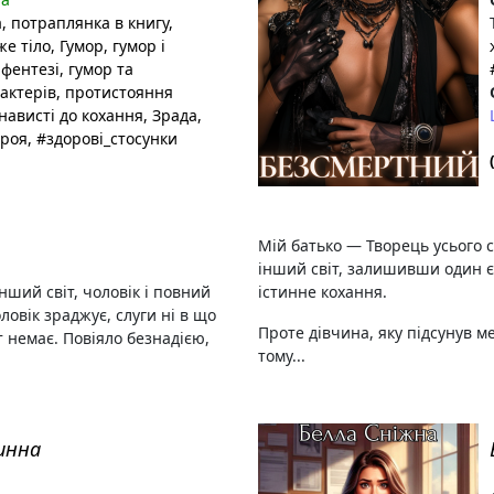
а
, потраплянка в книгу
,
же тіло
, Гумор
, гумор і
 фентезі
, гумор та
актерів
, протистояння
енависті до кохання
, Зрада
,
ероя
, #здорові_стосунки
Мій батько — Творець усього 
інший світ, залишивши один є
нший світ, чоловік і повний
істинне кохання.
оловік зраджує, слуги ні в що
Проте дівчина, яку підсунув м
т немає. Повіяло безнадією,
тому...
инна