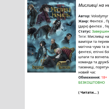
Мисливці на н
Автор:
Volodymyr 
Жанр:
Фентезі
,
Пр
(дарк) фентезі
,
Ге
Статус:
Заверше
Теги:
Мисливці на
вампіри та перев
магічна чума та з
фентезі
, епічні бо
шпаги та вогнепа
команда та дружб
таємниці
, порятун
новий час
Обмеження:
18+
БЕЗКОШТОВНО
( Читати... )