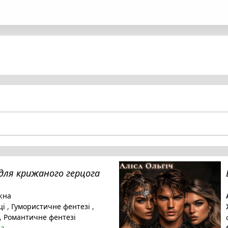
для крижаного герцога
жна
ці
,
Гумористичне фентезі
,
,
Романтичне фентезі
на