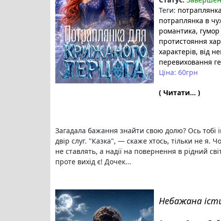
Теги:
потраплянк
потраплянка в чу
романтика
, гумор
протистояння хар
характерів
, від н
перевиховання г
Ціна: 60грн
( Читати... )
Загадала бажання знайти свою долю? Ось тобі і
двір слуг. "Казка", — скаже хтось, тільки не я. Ч
не ставлять, а надії на повернення в рідний сві
проте вихід є! Дочек...
Небажана іст