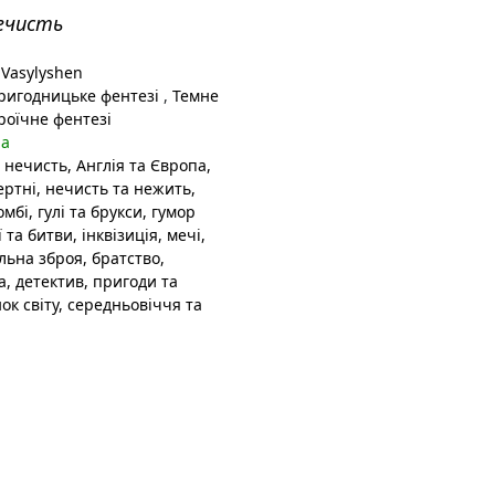
ечисть
Vasylyshen
игодницьке фентезі
,
Темне
роїчне фентезі
на
 нечисть
, Англія та Європа
,
ертні
, нечисть та нежить
,
омбі
, гулі та брукси
, гумор
ї та битви
, інквізиція
, мечі,
льна зброя
, братство,
а
, детектив
, пригоди та
ок світу
, середньовіччя та