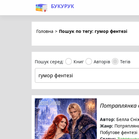
БУКУРУК
Головна
>
Пошук по тегу: гумор фентезі
Пошук серед:
Книг
Авторів
Тегів
Потраплянка 
Автор:
Белла Сні
Жанр:
Потряплян
Побутове фентезі
Статус:
Заверше