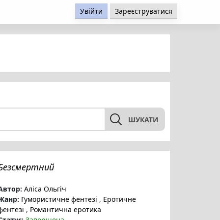
Увійти
Зареєструватися
ШУКАТИ
Безсмертний
Автор:
Аліса Ольгіч
Жанр:
Гумористичне фентезі
,
Еротичне
фентезі
,
Романтична еротика
Статус:
Завершена