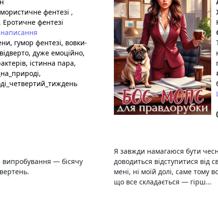
н
мористичне фентезі
,
,
Еротичне фентезі
 написання
ени
, гумор фентезі
, вовки-
 відверто
, дуже емоційно
,
актерів
, істинна пара
,
_на_природі
,
оді_четвертий_тиждень
Я завжди намагаюся бути чесн
і випробування — бісячу
доводиться відступитися від с
евертень.
мені, ні моїй долі, саме тому
що все складається — гірш...