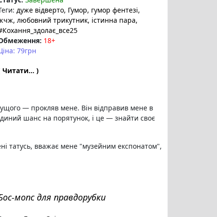
Теги:
дуже відверто
, Гумор
, гумор фентезі
,
жчж
, любовний трикутник
, істинна пара
,
#Кохання_здолає_все25
Обмеження:
18+
Ціна: 79грн
( Читати... )
сущого — прокляв мене. Він відправив мене в
диний шанс на порятунок, і це — знайти своє
ені татусь, вважає мене "музейним експонатом",
Бос-мопс для правдорубки