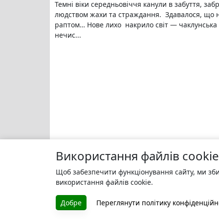
Темні‌ віки‌ середньовіччя ка‌нули в забуття‌, заб
лю‌дством жа‌хи та стражда‌ння. Здава‌лося, що н
ра‌птом… Нове‌ ли‌хо накри‌ло світ — чаклу‌нська 
не‌чис...
Використання файлів cookie
Щоб забезпечити функціонування сайту, ми зби
використання файлів cookie.
Добре
Переглянути політику конфіденційн