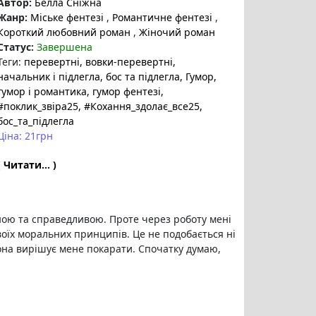
Автор:
Белла Сніжна
Жанр:
Міське фентезі
,
Романтичне фентезі
,
Короткий любовний роман
,
Жіночий роман
Статус:
Завершена
Теги:
перевертні
, вовки-перевертні
,
начальник і підлегла
, бос та підлегла
, Гумор
,
гумор і романтика
, гумор фентезі
,
#поклик_звіра25
, #Кохання_здолає_все25
,
бос_та_підлегла
Ціна: 21грн
( Читати... )
ою та справедливою. Проте через роботу мені
воїх моральних принципів. Це не подобається ні
 вона вирішує мене покарати. Спочатку думаю,