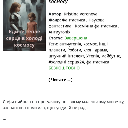
космосу
Автор:
Kristina Voronova
Жанр:
Фантастика
,
Наукова
фантастика
,
Космічна фантастика
,
Антиутопія
Статус:
Завершена
Теги:
антиутопія
, космос
, інші
планети
, Роботи
, клон
, драма
,
штучний інтелект
, Утопія
, майбутнє
,
#холодні_серця24
, фантастика
БЕЗКОШТОВНО
( Читати... )
Софія вийшла на прогулянку по своєму маленькому містечку,
аж раптово помітила, що сусіди їй не раді.
...