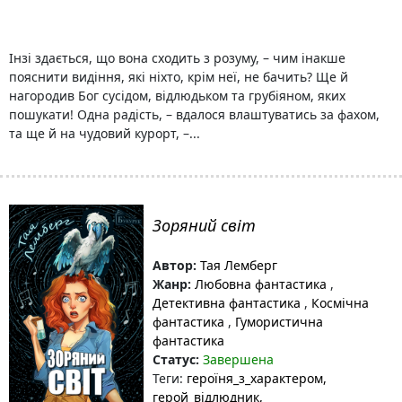
Інзі здається, що вона сходить з розуму, – чим інакше
пояснити видіння, які ніхто, крім неї, не бачить? Ще й
нагородив Бог сусідом, відлюдьком та грубіяном, яких
пошукати! Одна радість, – вдалося влаштуватись за фахом,
та ще й на чудовий курорт, –...
Зоряний світ
Автор:
Тая Лемберг
Жанр:
Любовна фантастика
,
Детективна фантастика
,
Космічна
фантастика
,
Гумористична
фантастика
Статус:
Завершена
Теги:
героїня_з_характером
,
герой_відлюдник
,