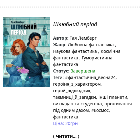
Шлюбний період
Автор:
Тая Лемберг
Жанр:
Любовна фантастика
,
Наукова фантастика
,
Космічна
фантастика
,
Гумористична
фантастика
Статус:
Завершена
Теги:
#фантастична_весна24
,
героїня_з_характером
,
герой_відлюдник
,
таємниці_й_загадки
, інші планети
,
викладач та студентка
, проживання
під одним дахом
, #космос
,
фантастика
Ціна: 20грн
( Читати... )