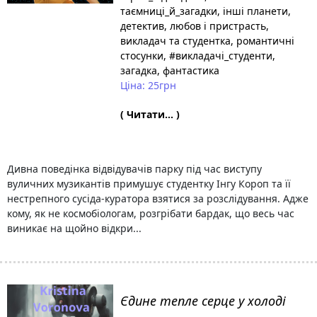
таємниці_й_загадки
, інші планети
,
детектив
, любов і пристрасть
,
викладач та студентка
, романтичні
стосунки
, #викладачі_студенти
,
загадка
, фантастика
Ціна: 25грн
( Читати... )
Дивна поведінка відвідувачів парку під час виступу
вуличних музикантів примушує студентку Інгу Короп та її
нестрепного сусіда-куратора взятися за розслідування. Адже
кому, як не космобіологам, розгрібати бардак, що весь час
виникає на щойно відкри...
Єдине тепле серце у холоді