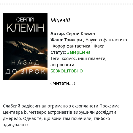
Міцелій
Автор:
Сергій Клемін
Жанр:
Трилери
,
Наукова фантастика
,
Хорор фантастика
,
Жахи
Статус:
Завершена
Теги:
космос
, інші планети
,
астронавти
БЕЗКОШТОВНО
( Читати... )
Слабкий радіосигнал отримано з екзопланети Проксима
Центавра b. Четверо астронавтів вирушили дослідити
джерело. Однак те, що вони там побачили, глибоко
здивувало їх.