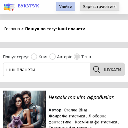
БУКУРУК
Увійти
Зареєструватися
Головна
>
Пошук по тегу: інші планети
Пошук серед:
Книг
Авторів
Тегів
ШУКАТИ
Незалік та кіт-афродизіак
Автор:
Стелла Вінд
Жанр:
Фантастика
,
Любовна
фантастика
,
Космічна фантастика
,
Еротична фантастика