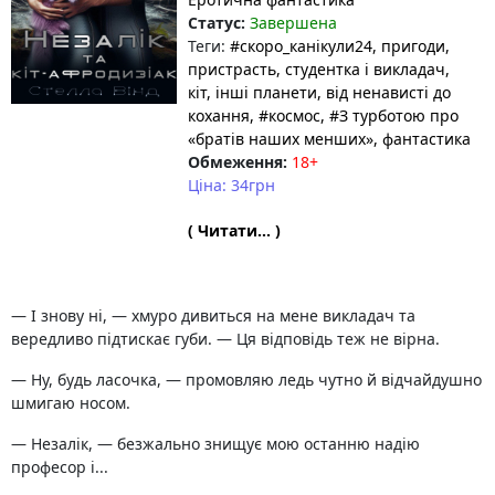
Статус:
Завершена
Теги:
#скоро_канікули24
, пригоди
,
пристрасть
, студентка і викладач
,
кіт
, інші планети
, від ненависті до
кохання
, #космос
, #З турботою про
«братів наших менших»
, фантастика
Обмеження:
18+
Ціна: 34грн
( Читати... )
— І знову ні, — хмуро дивиться на мене викладач та
вередливо підтискає губи. — Ця відповідь теж не вірна.
— Ну, будь ласочка, — промовляю ледь чутно й відчайдушно
шмигаю носом.
— Незалік, — безжально знищує мою останню надію
професор і...