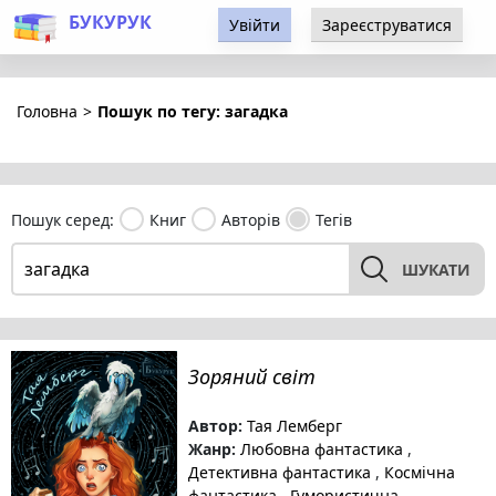
БУКУРУК
Увійти
Зареєструватися
Головна
>
Пошук по тегу: загадка
Пошук серед:
Книг
Авторів
Тегів
ШУКАТИ
Зоряний світ
Автор:
Тая Лемберг
Жанр:
Любовна фантастика
,
Детективна фантастика
,
Космічна
фантастика
,
Гумористична