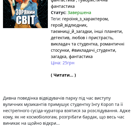
фантастика
Статус:
Завершена
Теги:
героїня_з_характером
,
герой_відлюдник
,
таємниці_й_загадки
, інші планети
,
детектив
, любов і пристрасть
,
викладач та студентка
, романтичні
стосунки
, #викладачі_студенти
,
загадка
, фантастика
Ціна: 25грн
( Читати... )
Дивна поведінка відвідувачів парку під час виступу
вуличних музикантів примушує студентку Інгу Короп та її
нестрепного сусіда-куратора взятися за розслідування. Адже
кому, як не космобіологам, розгрібати бардак, що весь час
виникає на щойно відкри...