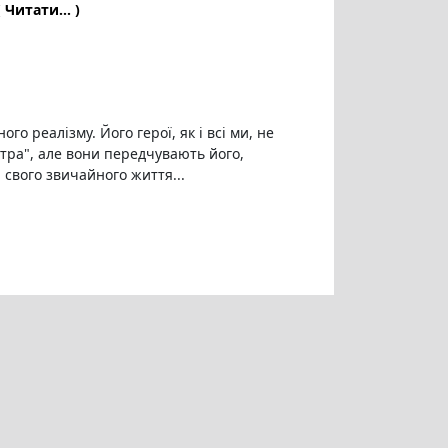
( Читати... )
го реалізму. Його герої, як і всі ми, не
втра", але вони передчувають його,
свого звичайного життя...