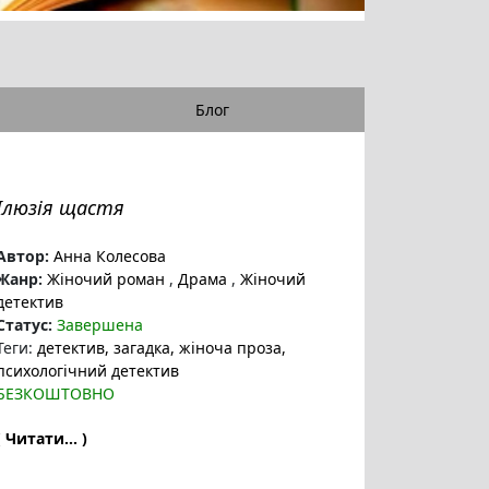
Блог
Ілюзія щастя
Автор:
Анна Колесова
Жанр:
Жіночий роман
,
Драма
,
Жіночий
детектив
Статус:
Завершена
Теги:
детектив
, загадка
, жіноча проза
,
психологічний детектив
БЕЗКОШТОВНО
( Читати... )