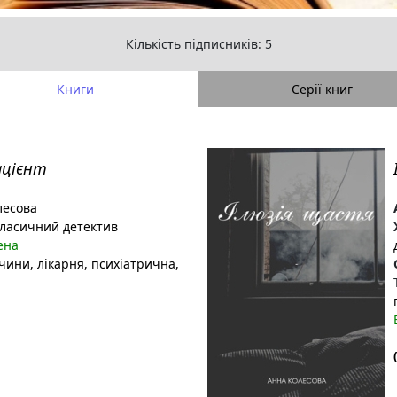
Кількість підписників: 5
Книги
Серії книг
ацієнт
лесова
ласичний детектив
ена
очини
, лікарня
, психіатрична
,