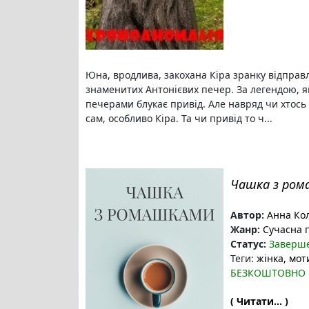
Юна, вродлива, закохана Кіра зранку відправл
знаменитих Антонієвих печер. За легендою, як
печерами блукає привід. Але навряд чи хтось 
сам, особливо Кіра. Та чи привід то ч...
Чашка з ром
Автор:
Анна Ко
Жанр:
Сучасна 
Статус:
Заверш
Теги:
жінка
, мот
БЕЗКОШТОВНО
( Читати... )