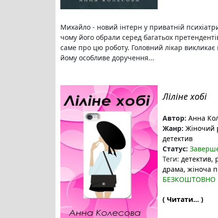
Михайло - новий інтерн у приватній психіатрич
чому його обрали серед багатьох претендентів 
саме про цю роботу. Головний лікар викликає 
йому особливе доручення...
Ліліне хобі
Автор:
Анна Ко
Жанр:
Жіночий
детектив
Статус:
Заверш
Теги:
детектив
,
драма
, жіноча 
БЕЗКОШТОВНО
( Читати... )