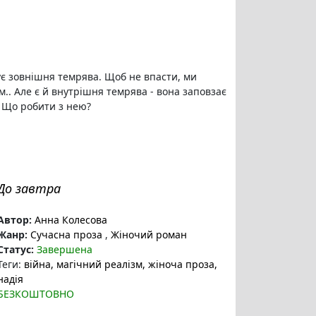
ує зовнішня темрява. Щоб не впасти, ми
м.. Але є й внутрішня темрява - вона заповзає
. Що робити з нею?
До завтра
Автор:
Анна Колесова
Жанр:
Сучасна проза
,
Жіночий роман
Статус:
Завершена
Теги:
війна
, магічний реалізм
, жіноча проза
,
надія
БЕЗКОШТОВНО