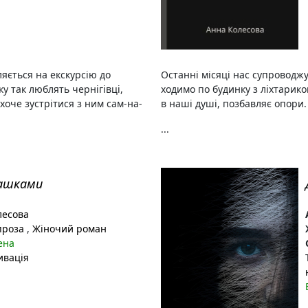
яється на екскурсію до
Останні місяці нас супроводж
у так люблять чернігівці,
ходимо по будинку з ліхтарико
хоче зустрітися з ним сам-на-
в наші душі, позбавляє опори
...
ашками
лесова
проза
,
Жіночий роман
ена
ивація