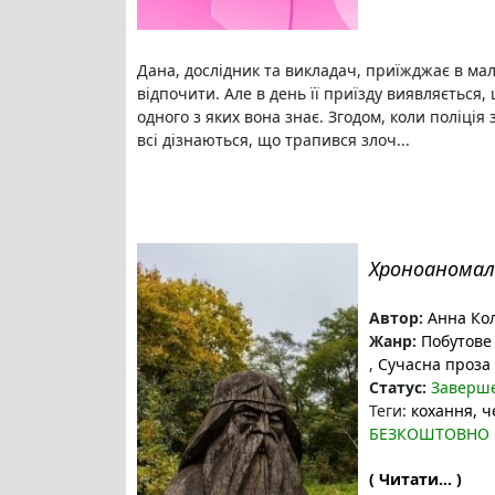
Дана, дослідник та викладач, приїжджає в мал
відпочити. Але в день її приїзду виявляється,
одного з яких вона знає. Згодом, коли поліція
всі дізнаються, що трапився злоч...
Хроноаномал
Автор:
Анна Ко
Жанр:
Побутове
,
Сучасна проза
Статус:
Заверш
Теги:
кохання
, ч
БЕЗКОШТОВНО
( Читати... )