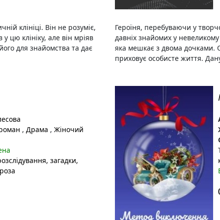
ній клініці. Він не розуміє,
Героїня, перебуваючи у творч
у цю клініку, але він мріяв
давніх знайомих у невеликому 
його для знайомства та дає
яка мешкає з двома дочками. 
приховує особисте життя. Дану
лесова
 роман
,
Драма
,
Жіночий
ена
 розслідування
, загадки
,
проза