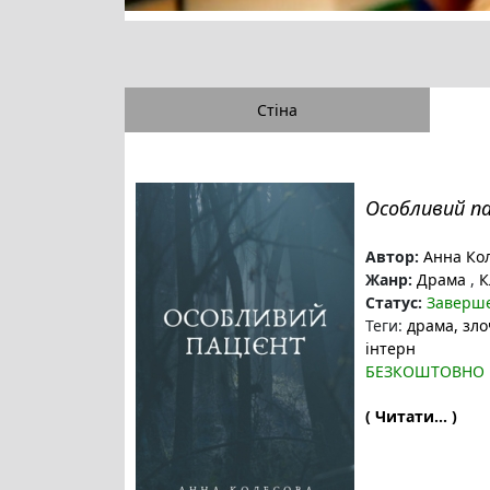
Стіна
Особливий п
Автор:
Анна Ко
Жанр:
Драма
,
К
Статус:
Заверш
Теги:
драма
, зл
інтерн
БЕЗКОШТОВНО
( Читати... )