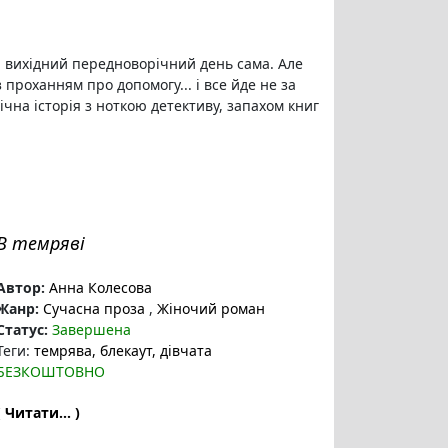
й вихідний передноворічний день сама. Але
 проханням про допомогу... і все йде не за
чна історія з ноткою детективу, запахом книг
В темряві
Автор:
Анна Колесова
Жанр:
Сучасна проза
,
Жіночий роман
Статус:
Завершена
Теги:
темрява
, блекаут
, дівчата
БЕЗКОШТОВНО
( Читати... )