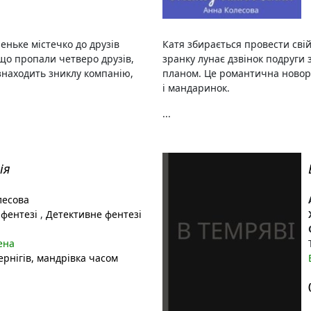
еньке містечко до друзів
Катя збирається провести сві
 що пропали четверо друзів,
зранку лунає дзвінок подруги з
 знаходить зниклу компанію,
планом. Це романтична новорі
і мандаринок.
...
ія
лесова
 фентезі
,
Детективне фентезі
ена
ернігів
, мандрівка часом