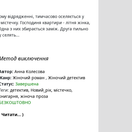
ому відрядженні, тимчасово оселяється у
містечку. Господиня квартири - літня жінка,
Одна з них збирається заміж. Друга пильно
 селять...
Метод виключення
Автор:
Анна Колесова
Жанр:
Жіночий роман
,
Жіночий детектив
Статус:
Завершена
Теги:
детектив
, Новий_рік
, містечко
,
книгарня
, жіноча проза
БЕЗКОШТОВНО
( Читати... )